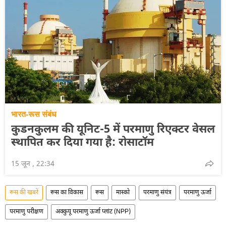
भारत-रूस संबंध
कुडनकुलम की यूनिट-5 में परमाणु रिएक्टर वेसल
स्थापित कर दिया गया है: रोसाटॉम
15 जून , 22:34
रूस की खबरें
रूस का विकास
रूस
मास्को
परमाणु संयंत्र
परमाणु ऊर्जा
परमाणु परीक्षण
अक्कुयू परमाणु ऊर्जा प्लांट (NPP)