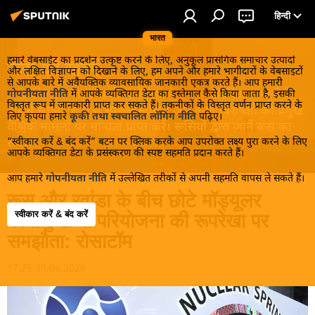
हिन्दी
भारत
हमारे वेबसाईट का प्रदर्शन उत्कृष्ट करने के लिए, अनुकूल प्रासंगिक समाचार उत्पादों
रूस की खबरें
और लक्षित विज्ञापन को दिखाने के लिए, हम अपने और हमारे भागीदारों के वेबसाइटों
से आपके बारे में अवैयक्तिक व्यावसायिक जानकारी एकत्र करते हैं। आप हमारी
रूस की गरमा-गरम खबरें जानें! सबसे रोचक आंतरिक मामलों के
गोपनीयता नीति
में आपके व्यक्तिगत डेटा का इस्तेमाल कैसे किया जाता है, इसकी
विस्तृत रूप में जानकारी प्राप्त कर सकते हैं। तकनीकों के विस्तृत वर्णन प्राप्त करने के
बारे में सूचना, रूस से स्पेशल स्टोरीस और रूसी विशेषज्ञों की प्रमुख
लिए कृपया हमारे
कूकी तथा स्वचालित लॉगिंग नीति
पढ़िए।
वैश्विक मामलों पर मान्यता प्राप्त करें। रूसियों द्वारा जानें रूस का
“स्वीकार करें & बंद करें” बटन पर क्लिक करके आप उपरोक्त लक्ष्य पुरा करने के लिए
सच!
आपके व्यक्तिगत डेटा के प्रसंस्करण की स्पष्ट सहमति प्रदान करते हैं।
आप हमारे
गोपनीयता नीति
में उल्लेखित तरीकों से अपनी सहमति वापस ले सकते हैं।
रूस और रवांडा के बीच छोटे मॉड्यूलर
स्वीकार करें & बंद करें
परमाणु ऊर्जा परियोजना की रूपरेखा पर
समझौता: रोसाटॉम
17:25 30.06.2026