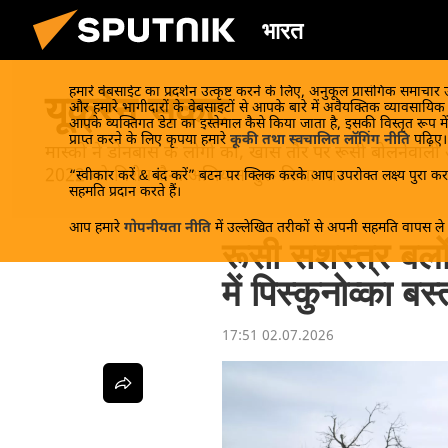
भारत
हमारे वेबसाईट का प्रदर्शन उत्कृष्ट करने के लिए, अनुकूल प्रासंगिक समाचार
यूक्रेन संकट
और हमारे भागीदारों के वेबसाइटों से आपके बारे में अवैयक्तिक व्यावसायि
आपके व्यक्तिगत डेटा का इस्तेमाल कैसे किया जाता है, इसकी विस्तृत रूप में
प्राप्त करने के लिए कृपया हमारे
कूकी तथा स्वचालित लॉगिंग नीति
पढ़िए।
मास्को ने डोनबास के लोगों को, खास तौर पर रूसी बोलनेवाली
2022 को विशेष सैन्य अभियान शुरू किया था।
“स्वीकार करें & बंद करें” बटन पर क्लिक करके आप उपरोक्त लक्ष्य पुरा करन
सहमति प्रदान करते हैं।
आप हमारे
गोपनीयता नीति
में उल्लेखित तरीकों से अपनी सहमति वापस ले स
रूसी सशस्त्र बलों
में पिस्कुनोव्का ब
17:51 02.07.2026