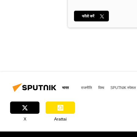
फॉलो करें
भारत
राजनीति
विश्व
SPUTNIK स्पेशल
X
Arattai