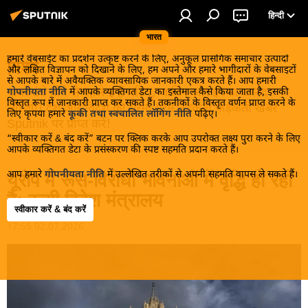
हिन्दी
भारत
हमारे वेबसाईट का प्रदर्शन उत्कृष्ट करने के लिए, अनुकूल प्रासंगिक समाचार उत्पादों
विश्व
और लक्षित विज्ञापन को दिखाने के लिए, हम अपने और हमारे भागीदारों के वेबसाइटों
से आपके बारे में अवैयक्तिक व्यावसायिक जानकारी एकत्र करते हैं। आप हमारी
खबरें ठंडे होने से पहले इन्हें पढ़िए, जानिए और इनका आनंद
गोपनीयता नीति
में आपके व्यक्तिगत डेटा का इस्तेमाल कैसे किया जाता है, इसकी
विस्तृत रूप में जानकारी प्राप्त कर सकते हैं। तकनीकों के विस्तृत वर्णन प्राप्त करने के
लीजिए। देश और विदेश की गरमा गरम तड़कती फड़कती खबरें
लिए कृपया हमारे
कूकी तथा स्वचालित लॉगिंग नीति
पढ़िए।
Sputnik पर प्राप्त करें!
“स्वीकार करें & बंद करें” बटन पर क्लिक करके आप उपरोक्त लक्ष्य पुरा करने के लिए
आपके व्यक्तिगत डेटा के प्रसंस्करण की स्पष्ट सहमति प्रदान करते हैं।
आप हमारे
गोपनीयता नीति
में उल्लेखित तरीकों से अपनी सहमति वापस ले सकते हैं।
यूरोप में रूस-विरोधी भावनाओं में वृद्धि हो रही
है: रूसी विदेश मंत्रालय
स्वीकार करें & बंद करें
17:55 02.07.2026