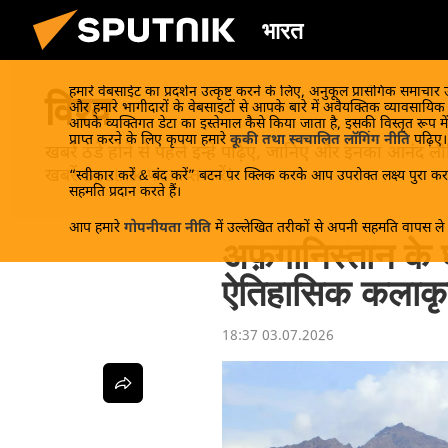
भारत
हमारे वेबसाईट का प्रदर्शन उत्कृष्ट करने के लिए, अनुकूल प्रासंगिक समाचार
विश्व
और हमारे भागीदारों के वेबसाइटों से आपके बारे में अवैयक्तिक व्यावसायि
आपके व्यक्तिगत डेटा का इस्तेमाल कैसे किया जाता है, इसकी विस्तृत रूप में
प्राप्त करने के लिए कृपया हमारे
कूकी तथा स्वचालित लॉगिंग नीति
पढ़िए।
खबरें ठंडे होने से पहले इन्हें पढ़िए, जानिए और इनका आन
खबरें Sputnik पर प्राप्त करें!
“स्वीकार करें & बंद करें” बटन पर क्लिक करके आप उपरोक्त लक्ष्य पुरा करन
सहमति प्रदान करते हैं।
आप हमारे
गोपनीयता नीति
में उल्लेखित तरीकों से अपनी सहमति वापस ले स
अफ़गानिस्तान के घ
ऐतिहासिक कलाकृति
18:37 03.07.2026