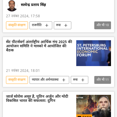
सत्येन्द्र प्रताप सिंह
27 नवंबर 2024, 17:58
संस्कृति संरक्षण
राजनीति
रूस
और भी
10
रूस का विकास
चीन
त्रिकोण रूस-भारत-चीन (RIC)
शी जिनपिंग
सेंट पीटर्सबर्ग अंतर्राष्ट्रीय आर्थिक मंच 2025 की
आयोजन समिति ने मास्को में आयोजित की
हिन्दू
हिन्दू देवी-देवता
नरेन्द्र मोदी
बैठक
रूसी संस्कृति
भारतीय संस्कृति
विज्ञान एवं प्रौद्योगिकी
21 नवंबर 2024, 18:01
संस्कृति संरक्षण
व्यापार और अर्थव्यवस्था
रूस
और भी
11
रूस का विकास
मास्को
सेंट पीटर्सबर्ग अंतर्राष्ट्रीय आर्थिक मंच (SPIEF)
जार्ज सोरोस असुर है, पुतिन अर्जुन और मोदी
विकसित भारत की सफलता: दुगिन
रूसी संस्कृति
आर्थिक वृद्धि दर
वैश्विक आर्थिक स्थिरता