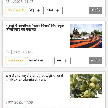
25 मई 2025, 11:07
संस्कृति संरक्षण
विश्व
भारत
और भी
2
भारत सरकार
ब्रिक्स
भारतीय संस्कृति
मास्को में आयोजित ‘महान विजय' विश्व स्कूल
ओलंपियाड का फाइनल
6 मई 2025, 18:14
संस्कृति संरक्षण
रूस की खबरें
रूस
और भी
6
रूस का विकास
द्वितीय विश्व युद्ध
महान देशभक्तिपूर्ण युद्ध
भारत
रूस से लाए गए सेब के पेड़ जल्द ही भारत में
उगेंगे: स्टावरोपोल क्षेत्र के गवर्नर
ताजिकिस्तान
बेलारूस
7 मार्च 2025, 17:09