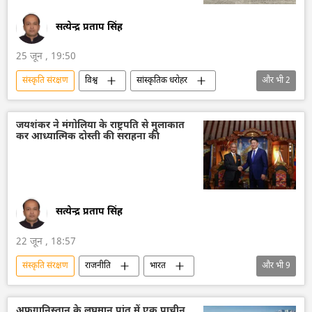
सत्येन्द्र प्रताप सिंह
25 जून , 19:50
संस्कृति संरक्षण
विश्व
सांस्कृतिक धरोहर
और भी
2
प्रकृति संरक्षण
तेल
जयशंकर ने मंगोलिया के राष्ट्रपति से मुलाकात
कर आध्यात्मिक दोस्ती की सराहना की
सत्येन्द्र प्रताप सिंह
22 जून , 18:57
संस्कृति संरक्षण
राजनीति
भारत
और भी
9
भारत सरकार
भारत का विदेश मंत्रालय (MEA)
मंगोलिया
एस. जयशंकर
द्विपक्षीय रिश्ते
अफ़गानिस्तान के लघमान प्रांत में एक प्राचीन