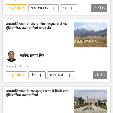
संस्कृति संरक्षण
भारत-रूस संबंध
रूस
और भी
10
रूस का विकास
मास्को
भारत
आत्मनिर्भर भारत
भारत का विकास
अफ़गानिस्तान के घोर प्रांतीय संग्रहालय ने 16
ऐतिहासिक कलाकृतियाँ प्राप्त की
भारत सरकार
दिल्ली
रूसी संस्कृति
भारतीय संस्कृति
व्लादिवोस्तोक
सत्येन्द्र प्रताप सिंह
3 जुलाई , 18:37
संस्कृति संरक्षण
विश्व
अफगानिस्तान
और भी
1
बर्तन
अफ़गानिस्तान के सर-ए-पुल प्रांत में मिलीं सात
ऐतिहासिक कलाकृतियाँ