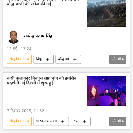
बौद्ध बस्ती की खोज की गई
द्विपक्षीय व्यापार
राष्ट्रीय सुरक्षा
ऊर्जा क्षेत्र
कृषि
सत्येन्द्र प्रताप सिंह
12 मई , 13:24
संस्कृति संरक्षण
विश्व
बौद्ध धर्म
और भी
4
बौद्ध लोग
बौद्ध भिक्षु
सांस्कृतिक धरोहर
सांस्कृतिक गलियारा
पर्यटन
रूसी कलाकार निकास सफ्रोनोव की इमर्सिव
प्रदर्शनी नई दिल्ली में शुरू हुई
7 दिसंबर 2025, 11:32
संस्कृति संरक्षण
भारत-रूस संबंध
रूस
और भी
4
रूसी संस्कृति
भारतीय संस्कृति
भारत