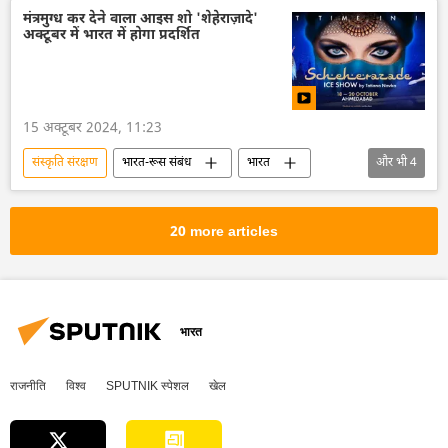
ब्रिक्स का विस्तारण
2024 ब्रिक्स शिखर सम्मेलन
मंत्रमुग्ध कर देने वाला आइस शो 'शेहेराज़ादे'
अक्टूबर में भारत में होगा प्रदर्शित
रूस
रूस का विकास
व्लादिमीर पुतिन
नरेन्द्र मोदी
रूसी संस्कृति
भारतीय संस्कृति
15 अक्टूबर 2024, 11:23
संस्कृति संरक्षण
भारत-रूस संबंध
भारत
और भी
4
गुजरात
भारतीय संस्कृति
रूसी संस्कृति
रूस
20 more articles
भारत
राजनीति
विश्व
SPUTNIK स्पेशल
खेल