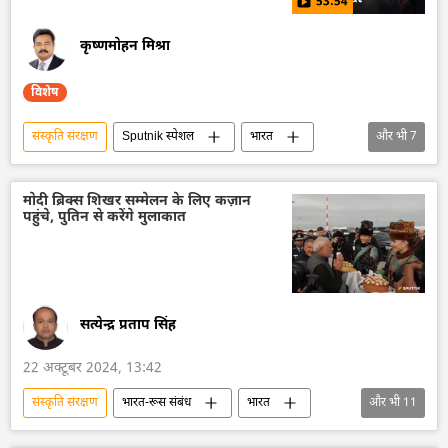
53:54
राजनीतिक और आर्थिक स्वतंत्रता
आर्थिक मंच
चीन
भारत
अरब लीग
कृष्णमोहन मिश्रा
विशेष
संस्कृति संरक्षण
Sputnik स्पेशल
भारत
और भी
7
भारत का विकास
समावेशी विकास
भारतीय संस्कृति
उपनिवेशवाद
अमेरिका
मोदी ब्रिक्स शिखर सम्मेलन के लिए कज़ान
पहुंचे, पुतिन से करेंगे मुलाकात
यूक्रेन
चीन
सत्येन्द्र प्रताप सिंह
22 अक्टूबर 2024, 13:42
संस्कृति संरक्षण
भारत-रूस संबंध
भारत
और भी
11
भारत सरकार
भारत का विकास
ब्रिक्स