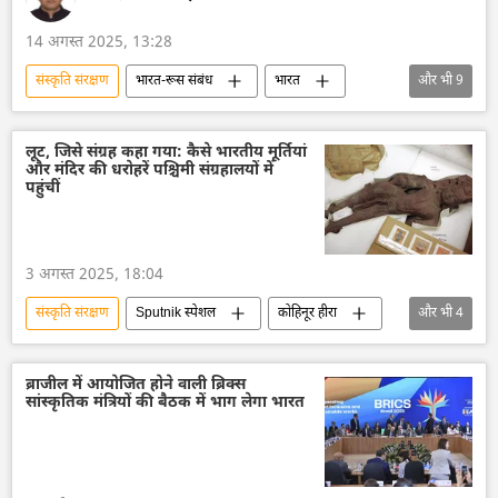
14 अगस्त 2025, 13:28
संस्कृति संरक्षण
भारत-रूस संबंध
भारत
और भी
9
भारत का विकास
मास्को
सांस्कृतिक गलियारा
सांस्कृतिक धरोहर
लूट, जिसे संग्रह कहा गया: कैसे भारतीय मूर्तियां
और मंदिर की धरोहरें पश्चिमी संग्रहालयों में
राजदूतावास
रूसी संस्कृति
भारतीय संस्कृति
पहुंचीं
बॉलीवुड फिल्म
बॉलीवुड
3 अगस्त 2025, 18:04
संस्कृति संरक्षण
Sputnik स्पेशल
कोहिनूर हीरा
और भी
4
भारतीय संस्कृति
भारत
सामूहिक पश्चिम
ब्रिटेन की राजशाही
ब्राजील में आयोजित होने वाली ब्रिक्स
सांस्कृतिक मंत्रियों की बैठक में भाग लेगा भारत