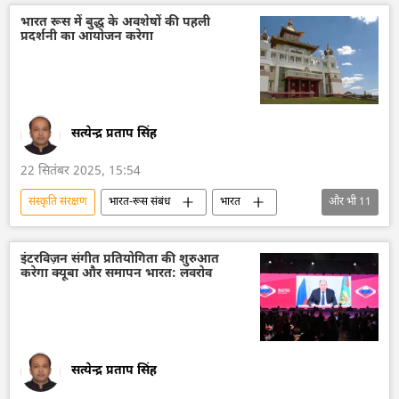
दिल्ली
भारत रूस में बुद्ध के अवशेषों की पहली
प्रदर्शनी का आयोजन करेगा
सत्येन्द्र प्रताप सिंह
22 सितंबर 2025, 15:54
संस्कृति संरक्षण
भारत-रूस संबंध
भारत
और भी
11
भारत सरकार
भारत का विकास
बौद्ध भिक्षु
बौद्ध धर्म
तिब्बती बौद्ध धर्म
इंटरविज़न संगीत प्रतियोगिता की शुरुआत
करेगा क्यूबा और समापन भारत: लवरोव
रूस का बौद्ध संघ
बौद्ध लोग
अंतर्राष्ट्रीय बौद्ध मंच
रूसी संस्कृति
भारतीय संस्कृति
रूस
सत्येन्द्र प्रताप सिंह