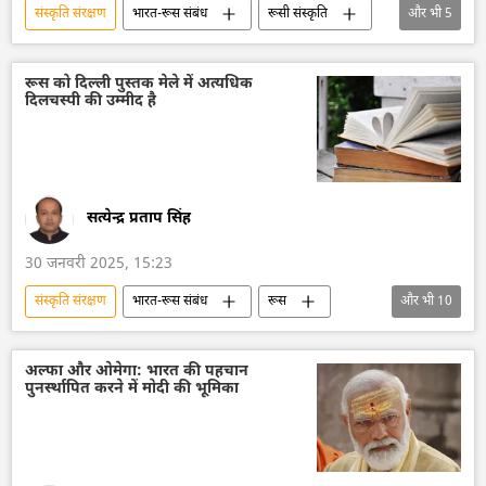
संस्कृति संरक्षण
भारत-रूस संबंध
रूसी संस्कृति
और भी
5
भारतीय संस्कृति
रूस
भारत
भारत का विकास
द्विपक्षीय रिश्ते
रूस को दिल्ली पुस्तक मेले में अत्यधिक
दिलचस्पी की उम्मीद है
सत्येन्द्र प्रताप सिंह
30 जनवरी 2025, 15:23
संस्कृति संरक्षण
भारत-रूस संबंध
रूस
और भी
10
रूस का विकास
भारत
भारत सरकार
भारत का विकास
रूसी संस्कृति
अल्फा और ओमेगा: भारत की पहचान
पुनर्स्थापित करने में मोदी की भूमिका
भारतीय संस्कृति
फिल्म उद्योग
हिन्दी फिल्म
फिल्में
राष्ट्रीय व्यंजन