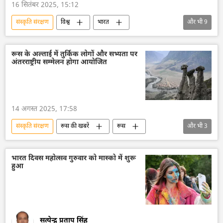
16 सितंबर 2025, 15:12
संस्कृति संरक्षण
विश्व
भारत
और भी
9
भारतीय संगीतकार
रूस
रूसी विदेश मंत्रालय
विदेश मंत्रालय
सर्गे लवरोव
रूस के अल्ताई में तुर्किक लोगों और सभ्यता पर
अंतरराष्ट्रीय सम्मेलन होगा आयोजित
सांस्कृतिक धरोहर
सांस्कृतिक गलियारा
रूसी संस्कृति
भारतीय संस्कृति
14 अगस्त 2025, 17:58
संस्कृति संरक्षण
रूस की खबरें
रूस
और भी
3
रूस का विकास
रूसी संस्कृति
विशेषज्ञ
भारत दिवस महोत्सव गुरुवार को मास्को में शुरू
हुआ
सत्येन्द्र प्रताप सिंह