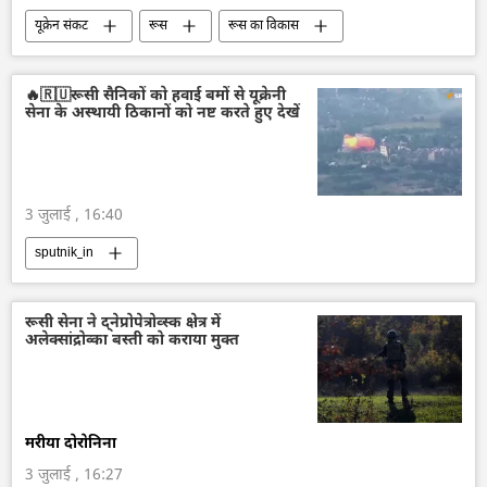
यूक्रेन संकट
रूस
रूस का विकास
मास्को
यूक्रेन सशस्त्र बल
यूक्रेन
क्रेमलिन
क्रेमलिन के प्रवक्ता दिमित्री पेसकोव
🔥🇷🇺रूसी सैनिकों को हवाई बमों से यूक्रेनी
सेना के अस्थायी ठिकानों को नष्ट करते हुए देखें
नॉर्ड स्ट्रीम पाइपलाइन
व्लादिमीर पुतिन
वोलोडिमिर ज़ेलेंस्की
कीव
जर्मनी
यूरोप
यूरोपीय संघ
3 जुलाई , 16:40
sputnik_in
रूसी सेना ने द्नेप्रोपेत्रोव्स्क क्षेत्र में
अलेक्सांद्रोव्का बस्ती को कराया मुक्त
मरीया दोरोनिना
3 जुलाई , 16:27