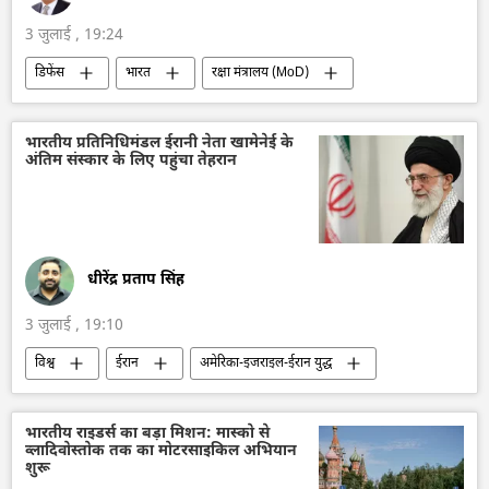
3 जुलाई , 19:24
डिफेंस
भारत
रक्षा मंत्रालय (MoD)
भारत के रक्षा मंत्री
भारतीय सेना
भारतीय नौसेना
भारतीय वायुसेना
दिल्ली
भारतीय प्रतिनिधिमंडल ईरानी नेता खामेनेई के
अंतिम संस्कार के लिए पहुंचा तेहरान
कामिकेज़ ड्रोन
ड्रोन
ड्रोन हमला
धीरेंद्र प्रताप सिंह
3 जुलाई , 19:10
विश्व
ईरान
अमेरिका-इजराइल-ईरान युद्ध
तेहरान
अमेरिका
इजराइल
द्विपक्षीय रिश्ते
भारत
भारत का विकास
भारतीय राइडर्स का बड़ा मिशन: मास्को से
व्लादिवोस्तोक तक का मोटरसाइकिल अभियान
भारत सरकार
भारत का विदेश मंत्रालय (MEA)
शुरू