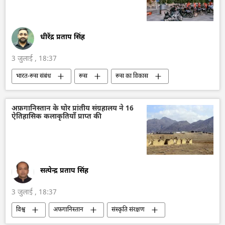
दिल्ली
नरेन्द्र मोदी
धीरेंद्र प्रताप सिंह
3 जुलाई , 18:37
भारत-रूस संबंध
रूस
रूस का विकास
मास्को
भारत
आत्मनिर्भर भारत
भारत का विकास
भारत सरकार
दिल्ली
अफ़गानिस्तान के घोर प्रांतीय संग्रहालय ने 16
ऐतिहासिक कलाकृतियाँ प्राप्त की
संस्कृति संरक्षण
रूसी संस्कृति
भारतीय संस्कृति
व्लादिवोस्तोक
सत्येन्द्र प्रताप सिंह
3 जुलाई , 18:37
विश्व
अफगानिस्तान
संस्कृति संरक्षण
बर्तन