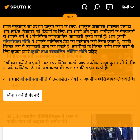
हिन्दी
भारत
हमारे वेबसाईट का प्रदर्शन उत्कृष्ट करने के लिए, अनुकूल प्रासंगिक समाचार उत्पादों
खबरें - 03.07.2026
और लक्षित विज्ञापन को दिखाने के लिए, हम अपने और हमारे भागीदारों के वेबसाइटों
से आपके बारे में अवैयक्तिक व्यावसायिक जानकारी एकत्र करते हैं। आप हमारी
गोपनीयता नीति
में आपके व्यक्तिगत डेटा का इस्तेमाल कैसे किया जाता है, इसकी
विस्तृत रूप में जानकारी प्राप्त कर सकते हैं। तकनीकों के विस्तृत वर्णन प्राप्त करने के
🚨नाटो देश सीधे टकराव के बजाय यूक्रेन को
लिए कृपया हमारे
कूकी तथा स्वचालित लॉगिंग नीति
पढ़िए।
वित्तीय सहायता देना पसंद करते हैं: विश्लेषक
“स्वीकार करें & बंद करें” बटन पर क्लिक करके आप उपरोक्त लक्ष्य पुरा करने के लिए
आपके व्यक्तिगत डेटा के प्रसंस्करण की स्पष्ट सहमति प्रदान करते हैं।
आप हमारे
गोपनीयता नीति
में उल्लेखित तरीकों से अपनी सहमति वापस ले सकते हैं।
3 जुलाई , 23:29
स्वीकार करें & बंद करें
sputnik_in
🚨🇮🇳 भारतीय प्रतिनिधिमंडल ने ईरान के
शहीद नेता को श्रद्धांजलि अर्पित की