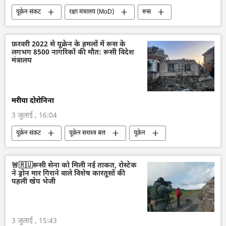
यूक्रेन संकट
रक्षा मंत्रालय (MoD)
रूस
रूसी सेना
यूक्रेन
यूक्रेन सशस्त्र बल
विशेष सैन्य अभियान
राष्ट्रीय सुरक्षा
फ़रवरी 2022 से यूक्रेन के हमलों में रूस के
लगभग 8500 नागरिकों की मौत: रूसी विदेश
मंत्रालय
मरीया दोरोनिना
3 जुलाई , 16:04
यूक्रेन संकट
यूक्रेन सशस्त्र बल
यूक्रेन
रूस
रूसी विदेश मंत्रालय
मौत
🚨🇷🇺रूसी सेना को मिली नई ताकत, रोस्टेक
ने ड्रोन मार गिराने वाले विशेष कारतूसों की
पहली खेप भेजी
3 जुलाई , 15:43