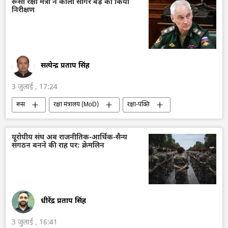
रूसी रक्षा मंत्री ने काला सागर बेड़े का किया
निरीक्षण
सत्येन्द्र प्रताप सिंह
3 जुलाई , 17:24
रूस
रक्षा मंत्रालय (MoD)
रक्षा-पंक्ति
वायु रक्षा
राष्ट्रीय सुरक्षा
विशेष सैन्य अभियान
काला सागर
रूस की खबरें
यूरोपीय संघ अब राजनीतिक-आर्थिक-सैन्य
संगठन बनने की राह पर: क्रेमलिन
धीरेंद्र प्रताप सिंह
3 जुलाई , 16:41