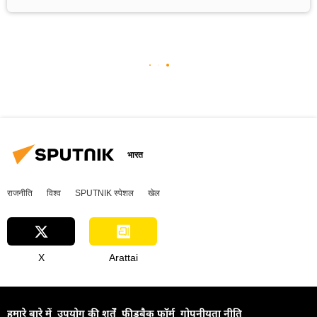
भारत
राजनीति
विश्व
SPUTNIK स्पेशल
खेल
X
Arattai
हमारे बारे में
उपयोग की शर्तें
फीडबैक फॉर्म
गोपनीयता नीति