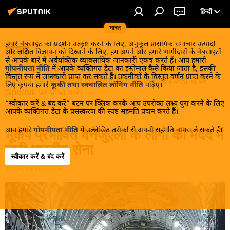
हिन्दी
भारत
हमारे वेबसाईट का प्रदर्शन उत्कृष्ट करने के लिए, अनुकूल प्रासंगिक समाचार उत्पादों
विश्व
और लक्षित विज्ञापन को दिखाने के लिए, हम अपने और हमारे भागीदारों के वेबसाइटों
से आपके बारे में अवैयक्तिक व्यावसायिक जानकारी एकत्र करते हैं। आप हमारी
खबरें ठंडे होने से पहले इन्हें पढ़िए, जानिए और इनका आनंद
गोपनीयता नीति
में आपके व्यक्तिगत डेटा का इस्तेमाल कैसे किया जाता है, इसकी
विस्तृत रूप में जानकारी प्राप्त कर सकते हैं। तकनीकों के विस्तृत वर्णन प्राप्त करने के
लीजिए। देश और विदेश की गरमा गरम तड़कती फड़कती खबरें
लिए कृपया हमारे
कूकी तथा स्वचालित लॉगिंग नीति
पढ़िए।
Sputnik पर प्राप्त करें!
“स्वीकार करें & बंद करें” बटन पर क्लिक करके आप उपरोक्त लक्ष्य पुरा करने के लिए
आपके व्यक्तिगत डेटा के प्रसंस्करण की स्पष्ट सहमति प्रदान करते हैं।
आप हमारे
गोपनीयता नीति
में उल्लेखित तरीकों से अपनी सहमति वापस ले सकते हैं।
भूकंप प्रभावित वेनेजुएला के लोगों की मदद में
जुटी भारतीय सेना
स्वीकार करें & बंद करें
14:05 06.07.2026