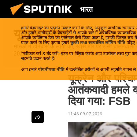
भारत
हमारे वेबसाईट का प्रदर्शन उत्कृष्ट करने के लिए, अनुकूल प्रासंगिक समाचार
यूक्रेन संकट
और हमारे भागीदारों के वेबसाइटों से आपके बारे में अवैयक्तिक व्यावसायि
आपके व्यक्तिगत डेटा का इस्तेमाल कैसे किया जाता है, इसकी विस्तृत रूप में
प्राप्त करने के लिए कृपया हमारे
कूकी तथा स्वचालित लॉगिंग नीति
पढ़िए।
मास्को ने डोनबास के लोगों को, खास तौर पर रूसी बोलनेवाली
2022 को विशेष सैन्य अभियान शुरू किया था।
“स्वीकार करें & बंद करें” बटन पर क्लिक करके आप उपरोक्त लक्ष्य पुरा करन
सहमति प्रदान करते हैं।
आप हमारे
गोपनीयता नीति
में उल्लेखित तरीकों से अपनी सहमति वापस ले स
यूक्रेन और पश्चिम
आतंकवादी हमले 
दिया गया: FSB
11:46 09.07.2026