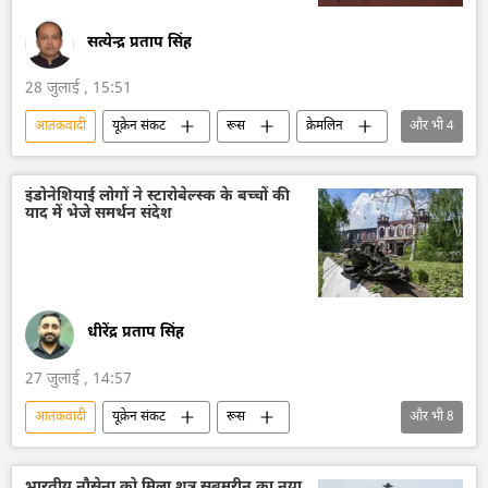
सत्येन्द्र प्रताप सिंह
28 जुलाई , 15:51
आतंकवादी
यूक्रेन संकट
रूस
क्रेमलिन
और भी
4
क्रेमलिन के प्रवक्ता दिमित्री पेसकोव
यूक्रेन
आतंकी समूह
आतंकी हमले
इंडोनेशियाई लोगों ने स्टारोबेल्स्क के बच्चों की
याद में भेजे समर्थन संदेश
धीरेंद्र प्रताप सिंह
27 जुलाई , 14:57
आतंकवादी
यूक्रेन संकट
रूस
और भी
8
रूस का विकास
मास्को
यूक्रेन सशस्त्र बल
यूक्रेन
ड्रोन हमला
इंडोनेशिया
भारतीय नौसेना को मिला शत्रु सबमरीन का नया