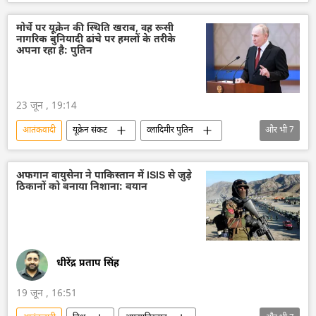
रूस
मास्को
यूक्रेन सशस्त्र बल
यूक्रेन
यूक्रेन की सुरक्षा सेवा (SBU)
मोर्चे पर यूक्रेन की स्थिति खराब, वह रूसी
नागरिक बुनियादी ढांचे पर हमलों के तरीके
यूक्रेन का जवाबी हमला
विशेष सैन्य अभियान
अपना रहा है: पुतिन
व्लादिमीर पुतिन
आतंकवाद का मुकाबला
आतंकवाद
रूसी संघीय सुरक्षा सेवा (एफएसबी)
23 जून , 19:14
आतंकवादी
यूक्रेन संकट
व्लादिमीर पुतिन
और भी
7
रूस
रूसी सेना
विशेष सैन्य अभियान
आतंकवाद
आतंकी हमले
यूक्रेन सशस्त्र बल
अफगान वायुसेना ने पाकिस्तान में ISIS से जुड़े
ठिकानों को बनाया निशाना: बयान
यूक्रेन
धीरेंद्र प्रताप सिंह
19 जून , 16:51