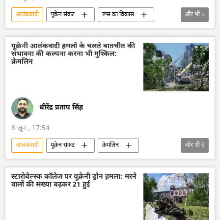
आतंकवादी
यूक्रेन संकट
रूस का विकास
और भी
5
रूस
मास्को
रूसी विदेशी खुफिया सेवा
आतंकवाद का मुकाबला
आतंकवाद
यूक्रेनी आतंकवादी हमलों के चलते बातचीत की
संभावना की कल्पना करना भी मुश्किल:
क्रेमलिन
धीरेंद्र प्रताप सिंह
8 जून , 17:54
आतंकवादी
यूक्रेन संकट
क्रेमलिन
और भी
6
क्रेमलिन के प्रवक्ता दिमित्री पेसकोव
व्लादिमीर पुतिन
यूक्रेन सशस्त्र बल
यूक्रेन
नाटो
स्टारोबेल्स्क कॉलेज पर यूक्रेनी ड्रोन हमला: मरने
वालों की संख्या बढ़कर 21 हुई
क्रीमिया