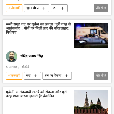
आतंकवादी
यूक्रेन संकट
रूस
और भी
6
रूस का विकास
मास्को
यूक्रेन
यूक्रेन सशस्त्र बल
रूसी संघीय सुरक्षा सेवा (एफएसबी)
रूसी समुद्र तट पर यूक्रेन का हमला 'पूरी तरह से
आतंकवाद', मोर्चे पर मिली हार की बौखलाहट:
रक्षा मंत्रालय (MoD)
विशेषज्ञ
धीरेंद्र प्रताप सिंह
4 अगस्त , 16:04
आतंकवादी
रूस
रूस का विकास
और भी
9
मास्को
यूक्रेन
यूक्रेन सशस्त्र बल
ड्रोन
ड्रोन हमला
विशेष सैन्य अभियान
यूक्रेनी आतंकवादी खतरे को रोकना और पूरी
तरह खत्म करना ज़रूरी है: क्रेमलिन
विशेषज्ञ
आतंकी संगठन
आतंकी हमले
Sputnik मान्यता