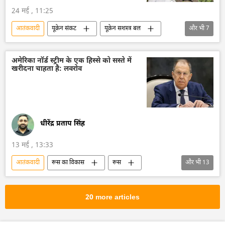
24 मई , 11:25
आतंकवादी
यूक्रेन संकट
यूक्रेन सशस्त्र बल
और भी
7
यूक्रेन
रूस
मौत
आतंकवाद
आतंकी हमले
ड्रोन
ड्रोन हमला
अमेरिका नॉर्ड स्ट्रीम के एक हिस्से को सस्ते में
खरीदना चाहता है: लवरोव
धीरेंद्र प्रताप सिंह
13 मई , 13:33
आतंकवादी
रूस का विकास
रूस
और भी
13
मास्को
नॉर्ड स्ट्रीम पाइपलाइन
आतंकवाद का मुकाबला
आतंकवाद
यूरोप
20 more articles
यूरोपीय संघ
संयुक्त राष्ट्र
अमेरिका
ऊर्जा क्षेत्र
गैस
रूसी गैस