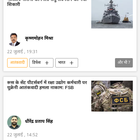
शिकारी
द्विपक्षीय रिश्ते
व्लादिमीर पुतिन
कृष्णमोहन मिश्रा
22 जुलाई , 19:31
आतंकवादी
डिफेंस
भारत
और भी
7
भारतीय नौसेना
कोलकाता
मुंबई
2008 के मुंबई हमले
अरब सागर
रूस के सेंट पीटर्सबर्ग में रक्षा उद्योग कर्मचारी पर
यूक्रेनी आतंकवादी हमला नाकाम: FSB
हिंद-प्रशांत क्षेत्र
बंगाल की खाड़ी
युद्धपोत
धीरेंद्र प्रताप सिंह
22 जुलाई , 14:52