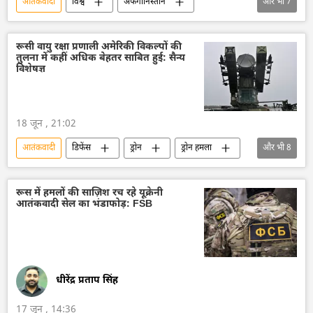
आतंकवादी
विश्व
अफगानिस्तान
और भी
7
अफ़ग़ानिस्तान
तालिबान
वायुसेना
पाकिस्तान
दाएश (ISIS)
बलूचिस्तान
रूसी वायु रक्षा प्रणाली अमेरिकी विकल्पों की
तुलना में कहीं अधिक बेहतर साबित हुई: सैन्य
रक्षा मंत्रालय (MoD)
विशेषज्ञ
18 जून , 21:02
आतंकवादी
डिफेंस
ड्रोन
ड्रोन हमला
और भी
8
वायु रक्षा
राष्ट्रीय सुरक्षा
रूस
अमेरिका
रूसी सैन्य तकनीक
रूस में हमलों की साज़िश रच रहे यूक्रेनी
आतंकवादी सेल का भंडाफोड़: FSB
विशेष सैन्य अभियान
यूक्रेन
आतंकी हमले
धीरेंद्र प्रताप सिंह
17 जून , 14:36