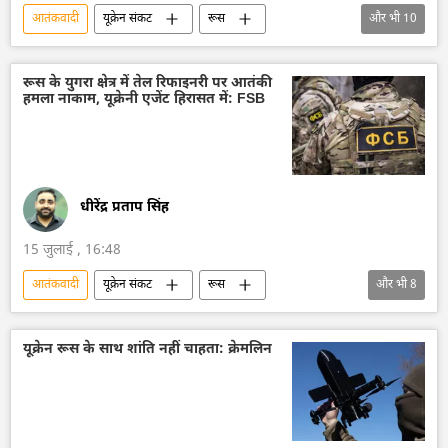
आतंकवादी
यूक्रेन संकट
रूस
और भी
10
रूस का विकास
मास्को
यूक्रेन सशस्त्र बल
यूक्रेन
यूक्रेन की सुरक्षा सेवा (SBU)
रूस के युगरा क्षेत्र में तेल रिफाइनरी पर आतंकी
हमला नाकाम, यूक्रेनी एजेंट हिरासत में: FSB
यूक्रेन का जवाबी हमला
विशेष सैन्य अभियान
व्लादिमीर पुतिन
वोलोडिमिर ज़ेलेंस्की
रूसी संघीय सुरक्षा सेवा (एफएसबी)
धीरेंद्र प्रताप सिंह
15 जुलाई , 16:48
आतंकवादी
यूक्रेन संकट
रूस
और भी
8
रूस का विकास
मास्को
व्लादिमीर पुतिन
विशेष सैन्य अभियान
यूक्रेन सशस्त्र बल
यूक्रेन रूस के साथ शांति नहीं चाहता: क्रेमलिन
यूक्रेन
वोलोडिमिर ज़ेलेंस्की
रूसी विदेशी खुफिया सेवा