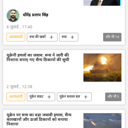
धीरेंद्र प्रताप सिंह
8 जुलाई , 17:40
आतंकवादी
रूस की खबरें
रूस
और भी
14
रूस का विकास
मास्को
यूक्रेन सशस्त्र बल
यूक्रेन
आतंकवाद
परमाणु संयंत्र
यूक्रेनी हमलों का जवाब: रूस ने जारी की
निशाना बनाए गए सैन्य ठिकानों की सूची
परमाणु ऊर्जा
परमाणु हथियार
क्रेमलिन
क्रेमलिन के प्रवक्ता दिमित्री पेसकोव
व्लादिमीर पुतिन
तुर्की
नॉर्ड स्ट्रीम पाइपलाइन
बाल्टिक सागर
2 जुलाई , 12:38
आतंकवादी
यूक्रेन संकट
यूक्रेन सशस्त्र बल
और भी
5
यूक्रेन
रूस
रूसी सेना
विशेष सैन्य अभियान
आतंकी हमले
यूक्रेन पर रूस का बड़ा जवाबी हमला, सैन्य
कारखानों और ऊर्जा ठिकानों को बनाया
निशाना