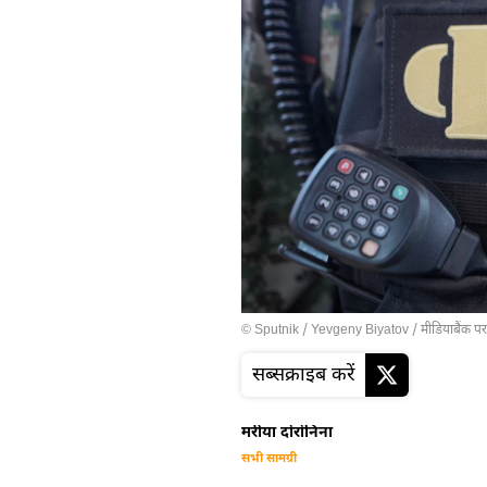
© Sputnik / Yevgeny Biyatov
/
मीडियाबैंक पर
सब्सक्राइब करें
मरीया दोरोनिना
सभी सामग्री