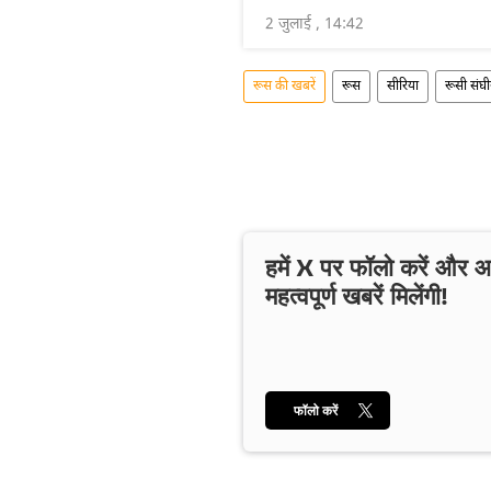
2 जुलाई , 14:42
रूस की खबरें
रूस
सीरिया
रूसी संघी
हमें X पर फॉलो करें और
महत्वपूर्ण खबरें मिलेंगी!
फॉलो करें