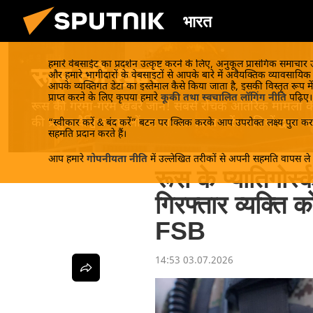
भारत
हमारे वेबसाईट का प्रदर्शन उत्कृष्ट करने के लिए, अनुकूल प्रासंगिक समाचार
रूस की खबरें
और हमारे भागीदारों के वेबसाइटों से आपके बारे में अवैयक्तिक व्यावसायि
आपके व्यक्तिगत डेटा का इस्तेमाल कैसे किया जाता है, इसकी विस्तृत रूप में
प्राप्त करने के लिए कृपया हमारे
कूकी तथा स्वचालित लॉगिंग नीति
पढ़िए।
रूस की गरमा-गरम खबरें जानें! सबसे रोचक आंतरिक मामलों के बा
की प्रमुख वैश्विक मामलों पर मान्यता प्राप्त करें। रूसियों द्वारा
“स्वीकार करें & बंद करें” बटन पर क्लिक करके आप उपरोक्त लक्ष्य पुरा करन
सहमति प्रदान करते हैं।
आप हमारे
गोपनीयता नीति
में उल्लेखित तरीकों से अपनी सहमति वापस ले स
रूस के प्यातिगोर्
गिरफ्तार व्यक्ति क
FSB
14:53 03.07.2026