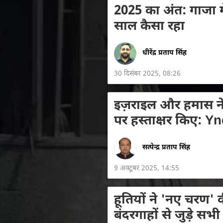
2025 का अंत: गाजा म
साल कैसा रहा
धीरेंद्र प्रताप सिंह
30 दिसंबर 2025, 08:26
इज़राइल और हमास ने
पर हस्ताक्षर किए: Yn
सत्येन्द्र प्रताप सिंह
9 अक्टूबर 2025, 14:55
हूतियों ने 'नए चरण'
बंदरगाहों से जुड़े स