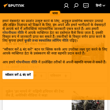
हिन्दी
भारत
हमारे वेबसाईट का प्रदर्शन उत्कृष्ट करने के लिए, अनुकूल प्रासंगिक समाचार उत्पादों
खबरें - 16.01.2023
और लक्षित विज्ञापन को दिखाने के लिए, हम अपने और हमारे भागीदारों के वेबसाइटों
से आपके बारे में अवैयक्तिक व्यावसायिक जानकारी एकत्र करते हैं। आप हमारी
गोपनीयता नीति
में आपके व्यक्तिगत डेटा का इस्तेमाल कैसे किया जाता है, इसकी
विस्तृत रूप में जानकारी प्राप्त कर सकते हैं। तकनीकों के विस्तृत वर्णन प्राप्त करने के
पीएम मोदी की पुरानी क्लिप के कारण इमरान
लिए कृपया हमारे
कूकी तथा स्वचालित लॉगिंग नीति
पढ़िए।
खान की पार्टी को लेकर मज़ाक
“स्वीकार करें & बंद करें” बटन पर क्लिक करके आप उपरोक्त लक्ष्य पुरा करने के लिए
आपके व्यक्तिगत डेटा के प्रसंस्करण की स्पष्ट सहमति प्रदान करते हैं।
आप हमारे
गोपनीयता नीति
में उल्लेखित तरीकों से अपनी सहमति वापस ले सकते हैं।
16 जनवरी 2023, 19:51
स्वीकार करें & बंद करें
ऑफबीट
भारत
पाकिस्तान
नरेन्द्र मोदी
इमरान ख़ान
पीटीआई
शहबाज शरीफ
यूक्रेन ‘हर मायने में’ पश्चिमी हथियार की टेस्ट
लैब है, अमेरिकी मीडिया ने कहा