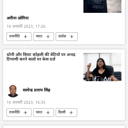
अरीना ज़ोरिना
16 जनवरी 2023, 17:26
राजनीति
भारत
दावोस
विश्व आर्थिक मंच (WEF)
Covid-19
मुकेश अंबानी
धोनी और विराट कोहली की बेटियों पर अभद्र
टिप्पणी करने वालों पर केस दर्ज
सत्येन्द्र प्रताप सिंह
16 जनवरी 2023, 16:35
राजनीति
भारत
दिल्ली
दिल्ली पुलिस
X (former Twitter)
क्रिकेट