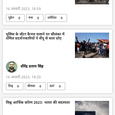
16 जनवरी 2023, 18:59
यूक्रेन
रूस
अमेरिका
हथियारों की आपूर्ति
bio labs
यूक्रेन संकट
M777 howitzer
सर्गेई शोइगू
पुलिस के वॉटर कैनल चलाने पर श्रीलंका में
तमिल प्रदर्शनकारियों ने शैंपू से बाल धोए
सैनिक सहायता
धीरेंद्र प्रताप सिंह
16 जनवरी 2023, 18:20
विश्व
श्रीलंका
IMF
विश्व आर्थिक फ़ॉरम 2023: भारत की सदस्यता