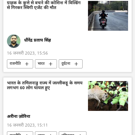
अपराध
विराट कोहली
ग्राहक के कुत्ते से बचने की कोशिश में बिल्डिंग
से गिरकर स्विगी एजेंट की मौत
दिल्ली महिला आयोग की
धीरेंद्र प्रताप सिंह
16 जनवरी 2023, 15:56
राजनीति
भारत
दुर्घटना
वितरण सेवा
हैदराबाद
तेलंगाना
भारत के तमिलनाडु राज्य में जल्लीकट्टू के समय
लगभग 60 लोग घायल हुए
अरीना ज़ोरिना
16 जनवरी 2023, 15:11