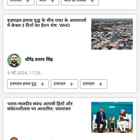
राजनीति
भारत
भारत का विकास
विदेश मंत्रालय
भारत का विदेश मंत्रालय (MEA)
भारत सरकार
एस. जयशंकर
इज़राइल-हमास युद्ध के बीच राफा के अस्पतालों
में केवल 3 दिनों का ईंधन शेष: WHO
यूएन सुरक्षा परिषद
संयुक्त राष्ट्र
रूस
सर्गे लवरोव
धीरेंद्र प्रताप सिंह
9 मई 2024, 17:26
इज़राइल-हमास युद्ध
इजराइल
इज़राइल
फिलिस्तीन
हमास
संयुक्त राष्ट्र
अस्पताल
बचाव कार्य
आपदा राहत
भारत-मालदीव संबंध आपसी हितों और
संवेदनशीलता पर आधारित: जयशंकर
विश्व स्वास्थ्य संगठन (WHO)