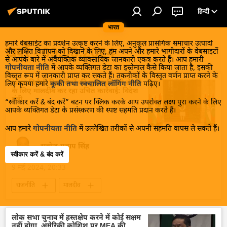
हिन्दी
भारत
हमारे वेबसाईट का प्रदर्शन उत्कृष्ट करने के लिए, अनुकूल प्रासंगिक समाचार उत्पादों
खबरें - 09.05.2024
और लक्षित विज्ञापन को दिखाने के लिए, हम अपने और हमारे भागीदारों के वेबसाइटों
से आपके बारे में अवैयक्तिक व्यावसायिक जानकारी एकत्र करते हैं। आप हमारी
गोपनीयता नीति
में आपके व्यक्तिगत डेटा का इस्तेमाल कैसे किया जाता है, इसकी
विस्तृत रूप में जानकारी प्राप्त कर सकते हैं। तकनीकों के विस्तृत वर्णन प्राप्त करने के
भारत विरोधी टिप्पणियों की पुनरावृति को रोकने
लिए कृपया हमारे
कूकी तथा स्वचालित लॉगिंग नीति
पढ़िए।
के लिए मालदीव कर रहा उचित कार्रवाई: विदेश
मंत्री
“स्वीकार करें & बंद करें” बटन पर क्लिक करके आप उपरोक्त लक्ष्य पुरा करने के लिए
आपके व्यक्तिगत डेटा के प्रसंस्करण की स्पष्ट सहमति प्रदान करते हैं।
आप हमारे
गोपनीयता नीति
में उल्लेखित तरीकों से अपनी सहमति वापस ले सकते हैं।
सत्येन्द्र प्रताप सिंह
स्वीकार करें & बंद करें
9 मई 2024, 20:33
राजनीति
मालदीव
मालदीव के राष्ट्रपति मोहम्मद मुइज्जू
विदेश मंत्रालय
भारत का विदेश मंत्रालय (MEA)
नरेन्द्र मोदी
लोक सभा चुनाव में हस्तक्षेप करने में कोई सक्षम
नहीं होगा, अमेरिकी कोशिश पर MEA की