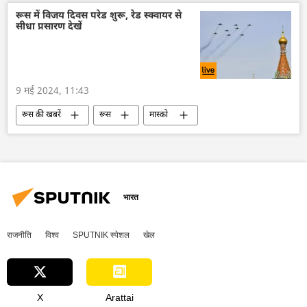
राजदूतावास
द्विपक्षीय रिश्ते
रूस में विजय दिवस परेड शुरू, रेड स्क्वायर से
सीधा प्रसारण देखें
9 मई 2024, 11:43
रूस की खबरें
रूस
मास्को
रूस में विजय दिवस
व्लादिमीर पुतिन
सोवियत संघ
द्वितीय विश्व युद्ध
सैन्य परेड
रूसी सेना
भारत
राजनीति
विश्व
SPUTNIK स्पेशल
खेल
X
Arattai