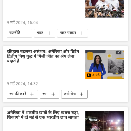
9 मई 2024, 16:04
राजनीति
भारत
भारत सरकार
इंडोनेशिया
भारत का दूतावास
राजदूतावास
रक्षा मंत्रालय (MoD)
सैन्य तकनीकी सहयोग
इतिहास बदलना असंभव! अमेरिका और ब्रिटेन
द्वितीय विश्व युद्ध में मिली जीत का श्रेय लेना
द्विपक्षीय रिश्ते
द्विपक्षीय व्यापार
ब्रह्मोस
चाहते हैं
राजनीतिक और आर्थिक स्वतंत्रता
3:05
9 मई 2024, 14:32
रूस की खबरें
रूस
रूसी सेना
मास्को
रूस में विजय दिवस
सोवियत संघ
द्वितीय विश्व युद्ध
अमेरिका
शीत युद्ध
अमेरिका में भारतीय छात्रों के लिए खतरा बड़ा,
शिकागो में दो मई से एक भारतीय छात्र लापता