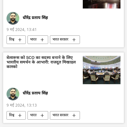
धीरेंद्र प्रताप सिंह
9 मई 2024, 13:41
विश्व
भारत
भारत सरकार
भारत का दूतावास
राजदूतावास
अमेरिका
मौत
प्रवासी भारतीय
बेलारूस को SCO का सदस्य बनाने के लिए
भारतीय समर्थन के आभारी: राजदूत मिखाइल
कास्को
धीरेंद्र प्रताप सिंह
9 मई 2024, 13:13
विश्व
भारत
भारत सरकार
शंघाई सहयोग संगठन (SCO)
बेलारूस