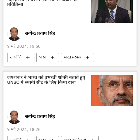
द्विपक्षीय रिश्ते
द्विपक्षीय व्यापार
पर्यटन
प्रतिक्रिया
समुद्री पर्यटन
भारत
भारत का विकास
भारत सरकार
सत्येन्द्र प्रताप सिंह
9 मई 2024, 19:50
राजनीति
भारत
भारत सरकार
विदेश मंत्रालय
भारत का विदेश मंत्रालय (MEA)
लोक सभा
2024 चुनाव
चुनाव
जयशंकर ने भारत को उभरती शक्ति बताते हुए
UNSC में स्थायी सीट के लिए किया दावा
कनाडा
भारत-कनाडा विवाद
अमेरिका
अलगाववाद
खालिस्तान
रूस
सत्येन्द्र प्रताप सिंह
9 मई 2024, 18:26