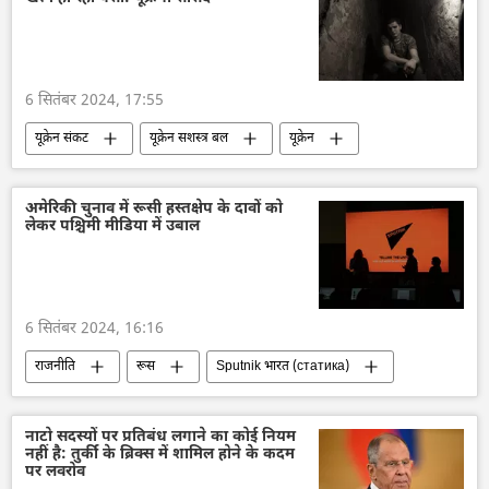
पूर्वी आर्थिक मंच
नरेन्द्र मोदी
व्लादिमीर पुतिन
द्विपक्षीय रिश्ते
द्विपक्षीय व्यापार
6 सितंबर 2024, 17:55
यूक्रेन संकट
यूक्रेन सशस्त्र बल
यूक्रेन
यूक्रेन का जवाबी हमला
नाटो
विशेष सैन्य अभियान
डोनेट्स्क पीपुल्स रिपब्लिक
अमेरिकी चुनाव में रूसी हस्तक्षेप के दावों को
लेकर पश्चिमी मीडिया में उबाल
डोनबास
रक्षा मंत्रालय (MoD)
6 सितंबर 2024, 16:16
राजनीति
रूस
Sputnik भारत (статика)
Rossiya Segodnya
2024 चुनाव
चुनाव
चुनाव में धांधली
अमेरिका
नाटो सदस्यों पर प्रतिबंध लगाने का कोई नियम
नहीं है: तुर्की के ब्रिक्स में शामिल होने के कदम
पर लवरोव