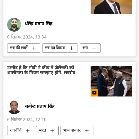
धीरेंद्र प्रताप सिंह
6 सितंबर 2024, 13:34
रूस की खबरें
रूस का विकास
रूस
मास्को
रूसी विदेश मंत्रालय
सर्गे लवरोव
तुर्की
रेसेप तईप एर्दोगन
यूरोपीय संघ
उम्मीद है कि मोदी ने कीव में ज़ेलेंस्की को
शालीनता के नियम समझाए होंगे: लवरोव
नाटो
ब्रिक्स
ब्रिक्स का विस्तारण
व्लादिवोस्तोक
पूर्वी आर्थिक मंच
सत्येन्द्र प्रताप सिंह
6 सितंबर 2024, 12:10
राजनीति
भारत
भारत सरकार