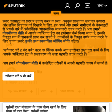
हिन्दी
भारत
हमारे वेबसाईट का प्रदर्शन उत्कृष्ट करने के लिए, अनुकूल प्रासंगिक समाचार उत्पादों
खबरें - 06.09.2024
और लक्षित विज्ञापन को दिखाने के लिए, हम अपने और हमारे भागीदारों के वेबसाइटों
से आपके बारे में अवैयक्तिक व्यावसायिक जानकारी एकत्र करते हैं। आप हमारी
गोपनीयता नीति
में आपके व्यक्तिगत डेटा का इस्तेमाल कैसे किया जाता है, इसकी
विस्तृत रूप में जानकारी प्राप्त कर सकते हैं। तकनीकों के विस्तृत वर्णन प्राप्त करने के
रूस के सुदूर पूर्व विकास से भारत को क्या लाभ
लिए कृपया हमारे
कूकी तथा स्वचालित लॉगिंग नीति
पढ़िए।
होगा?
“स्वीकार करें & बंद करें” बटन पर क्लिक करके आप उपरोक्त लक्ष्य पुरा करने के लिए
आपके व्यक्तिगत डेटा के प्रसंस्करण की स्पष्ट सहमति प्रदान करते हैं।
आप हमारे
गोपनीयता नीति
में उल्लेखित तरीकों से अपनी सहमति वापस ले सकते हैं।
धीरेंद्र प्रताप सिंह
स्वीकार करें & बंद करें
6 सितंबर 2024, 19:35
Sputnik मान्यता
भारत
भारत सरकार
भारत का विकास
दिल्ली
रूस का विकास
रूस
मास्को
सुदूर पूर्व
यूक्रेनी रक्षा मंत्रालय के पास सैन्य खर्च के लिए
खत्म हो रहा पैसा: यूक्रेनी सांसद