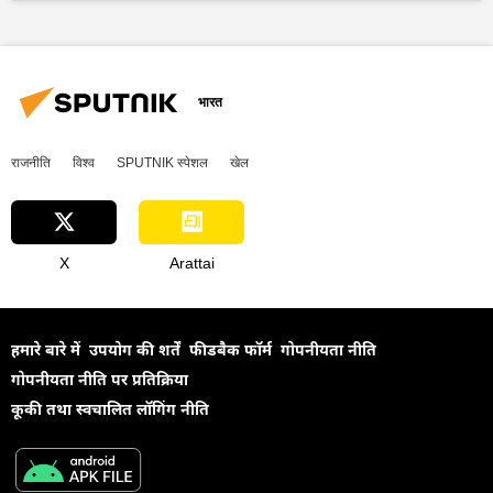
नरेन्द्र मोदी
रूसी विदेश मंत्रालय
विदेश मंत्रालय
रूस
सर्गे लवरोव
यूक्रेन
यूक्रेन का जवाबी हमला
वोलोडिमिर ज़ेलेंस्की
पोलैंड
शांति संधि
भारत
राजनीति
विश्व
SPUTNIK स्पेशल
खेल
X
Arattai
हमारे बारे में
उपयोग की शर्तें
फीडबैक फॉर्म
गोपनीयता नीति
गोपनीयता नीति पर प्रतिक्रिया
कूकी तथा स्वचालित लॉगिंग नीति