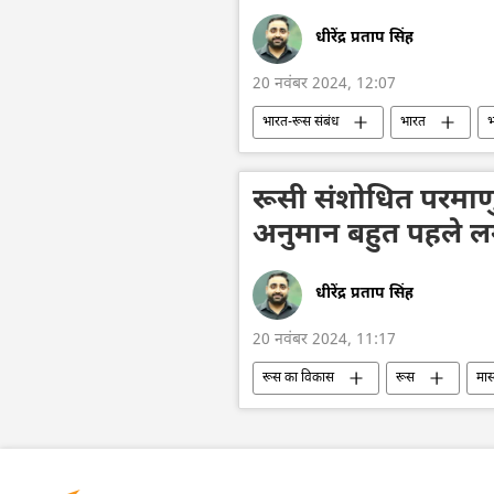
धीरेंद्र प्रताप सिंह
20 नवंबर 2024, 12:07
भारत-रूस संबंध
भारत
भ
रूस
मास्को
Sputnik
कज़ान ब्रिक्स शिखर सम्मेलन
2024 ब्
रूसी संशोधित परमाण
अनुमान बहुत पहले लग
धीरेंद्र प्रताप सिंह
20 नवंबर 2024, 11:17
रूस का विकास
रूस
मास
परमाणु हथियार
सामूहिक विनाश का 
यूक्रेन
यूक्रेन सशस्त्र बल
व्लादिमीर पुतिन
Sputnik स्पेशल