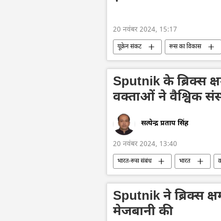
20 नवंबर 2024, 15:17
यूक्रेन संकट
रूस का विकास
यूक्रेन का जवाबी हमला
यूक्रेन की सु
2024 चुनाव
चुनाव
डॉनल
Sputnik के ब्रिक्स क्
वक्ताओं ने वैश्विक स
सत्येन्द्र प्रताप सिंह
20 नवंबर 2024, 13:40
भारत-रूस संबंध
भारत
क
2024 ब्रिक्स शिखर सम्मेलन
जी20
रूस
Sputnik ने ब्रिक्स क
मेजबानी की