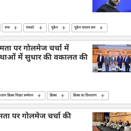
रूस
मास्को
यूक्रेन
यूक्रेन सशस्त्र बल
रक्षा सेवा (SBU)
विशेष सैन्य अभियान
अमेरिका
्ड ट्रम्प
जो बाइडन
षमता पर गोलमेज चर्चा में
ंस्थाओं में सुधार की वकालत की
ज़ान ब्रिक्स शिखर सम्मेलन
ब्रिक्स
ब्रिक्स का विस्तारण
बहुध्रुवीय दुनिया
प्रतिबंध
डेनिस अलीपोव
्षमता पर गोलमेज चर्चा की