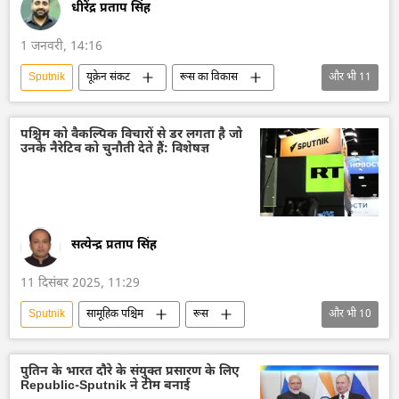
धीरेंद्र प्रताप सिंह
1 जनवरी, 14:16
Sputnik
यूक्रेन संकट
रूस का विकास
और भी
11
रूस
मास्को
यूक्रेन सशस्त्र बल
यूक्रेन
यूक्रेन की सुरक्षा सेवा (SBU)
पश्चिम को वैकल्पिक विचारों से डर लगता है जो
उनके नैरेटिव को चुनौती देते हैं: विशेषज्ञ
यूक्रेन का जवाबी हमला
विशेष सैन्य अभियान
खेरसॉन
ड्रोन
ड्रोन हमला
मौत
सत्येन्द्र प्रताप सिंह
11 दिसंबर 2025, 11:29
Sputnik
सामूहिक पश्चिम
रूस
और भी
10
रूस का विकास
यूरोपीय संघ
यूरोपीय आयोग
नाटो
अमेरिका
पुतिन के भारत दौरे के संयुक्त प्रसारण के लिए
Republic-Sputnik ने टीम बनाई
संसद सदस्य
विदेश मंत्रालय