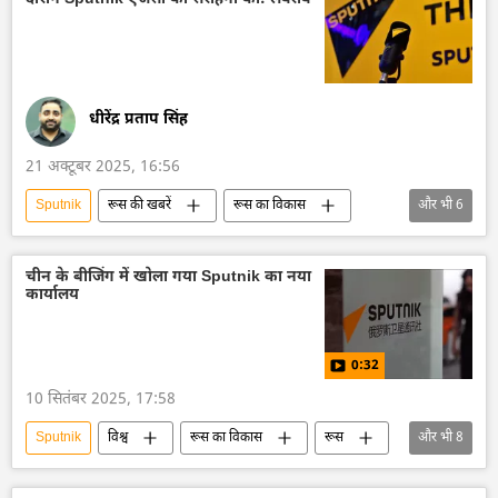
धीरेंद्र प्रताप सिंह
21 अक्टूबर 2025, 16:56
Sputnik
रूस की खबरें
रूस का विकास
और भी
6
रूस
मास्को
सर्गे लवरोव
विदेश मंत्रालय
रूसी विदेश मंत्रालय
चीन के बीजिंग में खोला गया Sputnik का नया
कार्यालय
इथियोपिया
0:32
10 सितंबर 2025, 17:58
Sputnik
विश्व
रूस का विकास
रूस
और भी
8
मास्को
चीन
बीजिंग