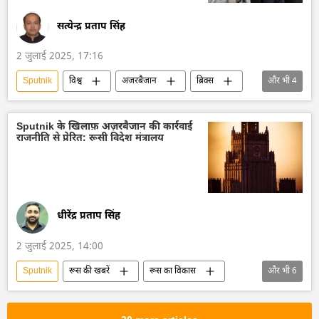
सत्येन्द्र प्रताप सिंह
2 जुलाई 2025, 17:16
Sputnik
विश्व
अजरबैजान
ब्रिक्स
और भी
4
ब्रिक्स का विस्तारण
संयुक्त राष्ट्र
रूस
विवाद
Sputnik के खिलाफ़ अज़रबैजान की कार्रवाई
राजनीति से प्रेरित: रूसी विदेश मंत्रालय
धीरेंद्र प्रताप सिंह
2 जुलाई 2025, 14:00
Sputnik
रूस की खबरें
रूस का विकास
और भी
6
रूस
मास्को
अजरबैजान
रूसी पत्रकार
सुरक्षा बल
सामाजिक मीडिया