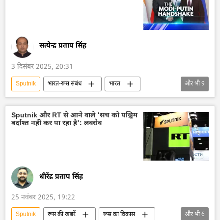
रूसी विदेश मंत्रालय
सामाजिक मीडिया
Sputnik मान्यता
सत्येन्द्र प्रताप सिंह
3 दिसंबर 2025, 20:31
Sputnik
भारत-रूस संबंध
भारत
और भी
9
भारत का विकास
भारत सरकार
व्लादिमीर पुतिन
Sputnik भारत (статика)
Sputnik और RT से आने वाले 'सच को पश्चिम
बर्दाश्त नहीं कर पा रहा है': लवरोव
सामाजिक मीडिया
रूसी पत्रकार
नरेन्द्र मोदी
रूस
रूस का विकास
धीरेंद्र प्रताप सिंह
25 नवंबर 2025, 19:22
Sputnik
रूस की खबरें
रूस का विकास
और भी
6