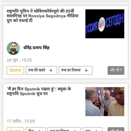
Rossiya Segodnya
सामूहिक पश्चिम
रूस
राष्ट्रपति पुतिन ने सोविनफॉर्मब्यूरो की 85वीं
सालगिरह पर Rossiya Segodnya मीडिया
ग्रुप को बधाई दी
धीरेंद्र प्रताप सिंह
24 जून , 19:25
Sputnik
रूस की खबरें
रूस का विकास
और भी
7
रूस
मास्को
sputnik_in
सोवियत संघ
सामाजिक मीडिया
'मैं हर दिन Sputnik पढ़ता हूं': क्यूबा के
राष्ट्रपति Sputnik बूथ पर
व्लादिमीर पुतिन
द्वितीय विश्व युद्ध
17 अप्रैल , 15:09