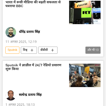
द्विपक्षीय रिश्ते
रूसी विदेश मंत्रालय
भारत में रूसी मीडिया की बढ़ती सफलता से
घबराया BBC
विदेश मंत्रालय
मारिया ज़खारोवा
क्रेमलिन
धीरेंद्र प्रताप सिंह
11 अगस्त 2025, 12:19
Sputnik
विश्व
बीबीसी
और भी
13
सामाजिक मीडिया
प्रतिबंध
Sputnik भारत (статика)
रूस का विकास
Sputnik ने ब्राज़ील में 24/7 रेडियो प्रसारण
शुरू किया
रूस
मास्को
भारत
भारत सरकार
दिल्ली
यूनाइटेड किंगडम
पाकिस्तान
इजराइल
ईरान
सत्येन्द्र प्रताप सिंह
1 अगस्त 2025, 18:13