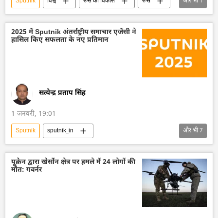
Sputnik
विश्व
रूस का विकास
रूस
और भी
1
क्यूबा
2025 में Sputnik अंतर्राष्ट्रीय समाचार एजेंसी ने
हासिल किए सफलता के नए प्रतिमान
सत्येन्द्र प्रताप सिंह
1 जनवरी, 19:01
Sputnik
sputnik_in
और भी
7
Sputnik भारत (статика)
रूस
रूस का विकास
रूसी भाषा
ब्राज़ील
यूक्रेन द्वारा खेर्सोन क्षेत्र पर हमले में 24 लोगों की
मौत: गवर्नर
सामाजिक मीडिया
पुरस्कार
Sputnik स्पेशल