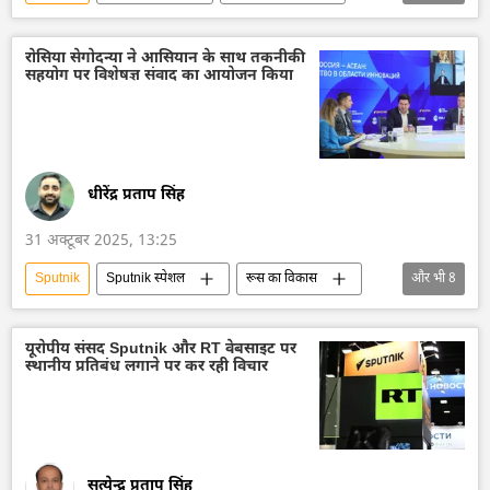
रूस
मास्को
विदेश मंत्रालय
रूसी विदेश मंत्रालय
सर्गे लवरोव
रोसिया सेगोदन्या ने आसियान के साथ तकनीकी
सहयोग पर विशेषज्ञ संवाद का आयोजन किया
रूसी पत्रकार
धीरेंद्र प्रताप सिंह
31 अक्टूबर 2025, 13:25
Sputnik
Sputnik स्पेशल
रूस का विकास
और भी
8
रूस
मास्को
मलेशिया
अर्थव्यवस्था
थाईलैंड
आसियान
यूरोपीय संसद Sputnik और RT वेबसाइट पर
स्थानीय प्रतिबंध लगाने पर कर रही विचार
वियतनाम
Rossiya Segodnya
सत्येन्द्र प्रताप सिंह