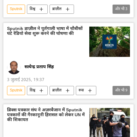
Sputnik
विश्व
ब्राज़ील
और भी
3
सामाजिक मीडिया
लैटिन अमेरिका
रूस
Sputnik ब्राज़ील ने पुर्तगाली भाषा में चौबीसों
घंटे रेडियो सेवा शुरू करने की घोषणा की
सत्येन्द्र प्रताप सिंह
3 जुलाई 2025, 19:37
Sputnik
विश्व
ब्राज़ील
रूस
और भी
9
सामाजिक मीडिया
बहुध्रुवीय दुनिया
ब्रिक्स
ब्रिक्स का विस्तारण
वैश्विक दक्षिण
ब्रिक्स पत्रकार संघ ने अज़रबैजान में Sputnik
पत्रकारों की गैरकानूनी हिरासत को लेकर UN में
तकनीकी विकास
आर्थिक वृद्धि दर
की शिकायत
वैश्विक आर्थिक स्थिरता
राजनीतिक और आर्थिक स्वतंत्रता