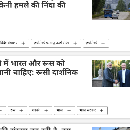
्रेनी हमले की निंदा की
विदेश मंत्रालय
ज़पोरोज्ये परमाणु ऊर्जा संयंत्र
ज़पोरोज्ये
परमाणु संयंत्र
परमाणु ऊर्जा
मारिया ज़खारोवा
ड्रोन
ड्रोन हमला
यूक्रेन संकट
ाने में भारत और रूस को
भानी चाहिए: रूसी दार्शनिक
रूस
मास्को
भारत
भारत सरकार
द्विपक्षीय रिश्ते
द्विपक्षीय व्यापार