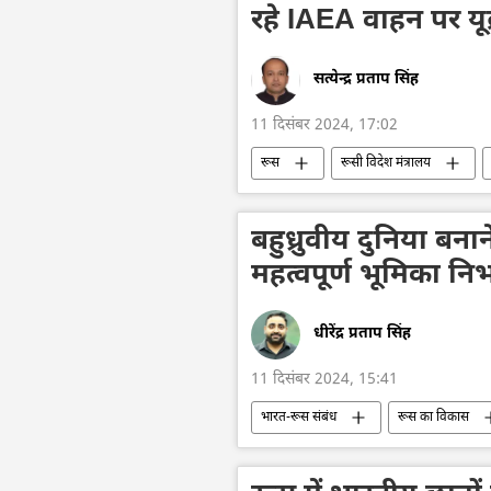
रहे IAEA वाहन पर यूक
सत्येन्द्र प्रताप सिंह
11 दिसंबर 2024, 17:02
रूस
रूसी विदेश मंत्रालय
अंतर्राष्ट्रीय परमाणु ऊर्जा अभिकरण (IAEA)
वोलोडिमिर ज़ेलेंस्की
यूक्रेन
बहुध्रुवीय दुनिया बन
महत्वपूर्ण भूमिका नि
धीरेंद्र प्रताप सिंह
11 दिसंबर 2024, 15:41
भारत-रूस संबंध
रूस का विकास
भारत का विकास
दिल्ली