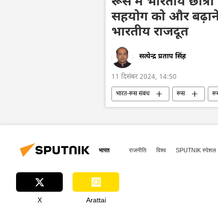
रूस में भारतीय छात्रों
सहयोग को और बढ़ाने क
भारतीय राजदूत
सत्येन्द्र प्रताप सिंह
11 दिसंबर 2024, 14:50
भारत-रूस संबंध
रूस
रू
भारत का विकास
स्कूल के छात्र
द्विपक्षीय व्यापार
भारत
राजनीति
विश्व
SPUTNIK स्पेशल
X
Arattai