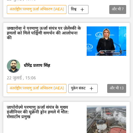
अंतर्राष्ट्रीय परमाणु ऊर्जा अभिकरण (IAEA)
विश्व
और भी
7
ईरान
अमेरिका-इजराइल-ईरान युद्ध
विदेश मंत्रालय
अमेरिका
डोनाल्ड ट्रंप
ज़खारोवा ने परमाणु ऊर्जा संयंत्र पर ज़ेलेंस्की के
हमलों को मिले पश्चिमी समर्थन की आलोचना
संयुक्त राष्ट्र
यूरेनियम संवर्धन
की
धीरेंद्र प्रताप सिंह
22 जुलाई , 15:06
अंतर्राष्ट्रीय परमाणु ऊर्जा अभिकरण (IAEA)
यूक्रेन संकट
और भी
13
रूस
रूस का विकास
मास्को
यूक्रेन सशस्त्र बल
यूक्रेन
परमाणु संयंत्र
ज़ापोरोज़्ये परमाणु ऊर्जा संयंत्र के मुख्य
इंजीनियर की यूक्रेनी ड्रोन हमले में मौत:
परमाणु ऊर्जा
रोसाटॉम
यूरोपीय संघ
रोसाटॉम प्रमुख
यूरोप
वोलोडिमिर ज़ेलेंस्की
विदेश मंत्रालय