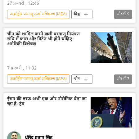
27 फ़रवरी , 12:46
अंतर्राष्ट्रीय परमाणु ऊर्जा अभिकरण (IAEA)
विश्व
और भी
9
ईरान
तेहरान
अमेरिका
व्हाइट हाउस
डॉनल्ड ट्रम्प
द्विपक्षीय रिश्ते
चीन को शामिल करने वाली परमाणु नियंत्रण
संधि में फ्रांस और ब्रिटेन भी होने चाहिए:
परमाणु परीक्षण
परमाणु हथियार
ओमान
अमेरिकी विशेषज्ञ
7 फ़रवरी , 11:32
अंतर्राष्ट्रीय परमाणु ऊर्जा अभिकरण (IAEA)
चीन
और भी
7
परमाणु परीक्षण
परमाणु हथियार
रूस
अमेरिका
व्लादिमीर पुतिन
डोनाल्ड ट्रंप
ईरान की तरफ अभी एक और नौसैनिक बेड़ा जा
रहा है: ट्रंप
Sputnik मान्यता
धीरेंद्र प्रताप सिंह