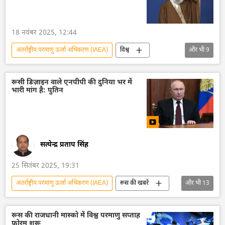
18 नवंबर 2025, 12:44
अंतर्राष्ट्रीय परमाणु ऊर्जा अभिकरण (IAEA)
विश्व
और भी
9
ईरान
तेहरान
संयुक्त राष्ट्र
संयुक्त राष्ट्र महासचिव
प्रतिबंध
मिस्र
रूसी डिज़ाइन वाले एनपीपी की दुनिया भर में
भारी मांग है: पुतिन
सर्गे लवरोव
रूस
चीन
सत्येन्द्र प्रताप सिंह
25 सितंबर 2025, 19:31
अंतर्राष्ट्रीय परमाणु ऊर्जा अभिकरण (IAEA)
रूस की खबरें
और भी
13
रूस
रूस का विकास
व्लादिमीर पुतिन
विज्ञान एवं प्रौद्योगिकी
परमाणु ऊर्जा
रूस की राजधानी मास्को में विश्व परमाणु सप्ताह
फ़ोरम शुरू