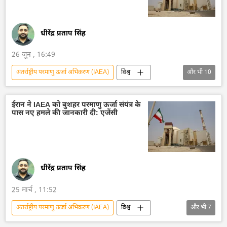
धीरेंद्र प्रताप सिंह
26 जून , 16:49
अंतर्राष्ट्रीय परमाणु ऊर्जा अभिकरण (IAEA)
विश्व
और भी
10
ईरान
अमेरिका-इजराइल-ईरान युद्ध
इजराइल
परमाणु संयंत्र
परमाणु ऊर्जा
ईरान ने IAEA को बुशहर परमाणु ऊर्जा संयंत्र के
पास नए हमले की जानकारी दी: एजेंसी
परमाणु परीक्षण
डॉनल्ड ट्रम्प
कतर
पाकिस्तान
द्विपक्षीय रिश्ते
धीरेंद्र प्रताप सिंह
25 मार्च , 11:52
अंतर्राष्ट्रीय परमाणु ऊर्जा अभिकरण (IAEA)
विश्व
और भी
7
ईरान
अमेरिका-इजराइल-ईरान युद्ध