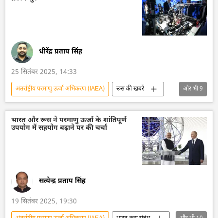
परमाणु संयंत्र
तकनीकी विकास
हरित ऊर्जा
ऊर्जा क्षेत्र
वैश्विक दक्षिण
ईंधन संकट
डेपलेटेड यूरेनियम
यूरेनियम संवर्धन
धीरेंद्र प्रताप सिंह
25 सितंबर 2025, 14:33
अंतर्राष्ट्रीय परमाणु ऊर्जा अभिकरण (IAEA)
रूस की खबरें
और भी
9
रूस का विकास
रूस
मास्को
परमाणु हथियार
परमाणु परीक्षण
भारत और रूस ने परमाणु ऊर्जा के शांतिपूर्ण
उपयोग में सहयोग बढ़ाने पर की चर्चा
परमाणु ऊर्जा
परमाणु संयंत्र
ऊर्जा क्षेत्र
व्लादिमीर पुतिन
सत्येन्द्र प्रताप सिंह
19 सितंबर 2025, 19:30