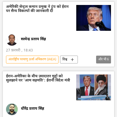
परमाणु संयंत्र
परमाणु ऊर्जा
अमेरिकी सेन्ट्रल कमान प्रमुख ने ट्रंप को ईरान
पर सैन्य विकल्पों की जानकारी दी
मिसाइल विध्वंसक
इजराइल
अमेरिका
सत्येन्द्र प्रताप सिंह
27 फ़रवरी , 18:43
अंतर्राष्ट्रीय परमाणु ऊर्जा अभिकरण (IAEA)
विश्व
और भी
6
अमेरिका
डॉनल्ड ट्रम्प
ईरान
परमाणु हथियार
परमाणु बम
परमाणु ऊर्जा
ईरान-अमेरिका के बीच ज़्यादातर मुद्दों को
सुलझाने पर 'आम सहमति': ईरानी विदेश मंत्री
धीरेंद्र प्रताप सिंह