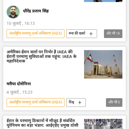
धीरेंद्र प्रताप सिंह
10 जुलाई , 16:13
अंतर्राष्ट्रीय परमाणु ऊर्जा अभिकरण (IAEA)
रूस की खबरें
और भी
16
रूस
रूस का विकास
मास्को
यूक्रेन सशस्त्र बल
यूक्रेन
अमेरिका-ईरान वार्ता पर निर्भर है IAEA की
ईरानी परमाणु सुविधाओं तक पहुंच: IAEA के
यूक्रेन की सुरक्षा सेवा (SBU)
यूक्रेन का जवाबी हमला
महानिदेशक
विशेष सैन्य अभियान
क्रेमलिन
क्रेमलिन के प्रवक्ता दिमित्री पेसकोव
व्लादिमीर पुतिन
मरीया दोरोनिना
वोलोडिमिर ज़ेलेंस्की
डॉनल्ड ट्रम्प
4 जुलाई , 15:23
परमाणु ऊर्जा
ज़पोरोज्ये परमाणु ऊर्जा संयंत्र
अंतर्राष्ट्रीय परमाणु ऊर्जा अभिकरण (IAEA)
विश्व
और भी
5
आतंकवादी
ईरान
अमेरिका-इजराइल-ईरान युद्ध
अमेरिका
ऊर्जा क्षेत्र
परमाणु ऊर्जा
ईरान के परमाणु ठिकानों में मौजूद है संवर्धित
यूरेनियम का बड़ा भंडार: आईएईए प्रमुख ग्रोसी