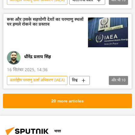
अंतर्राष्ट्रीय परमाणु ऊर्जा अभिकरण (IAEA)
भारत-रूस संबंध
और भी
10
रूस
रोसाटॉम
भारत
भारत सरकार
भारत का विकास
रूस और उसके सहयोगी देशों का परमाणु स्थलों
पर हमले रोकने का प्रस्ताव
परमाणु ऊर्जा
हरित ऊर्जा
ऊर्जा क्षेत्र
परमाणु संयंत्र
कुडनकुलम
धीरेंद्र प्रताप सिंह
16 सितंबर 2025, 14:36
अंतर्राष्ट्रीय परमाणु ऊर्जा अभिकरण (IAEA)
विश्व
और भी
10
रूस का विकास
रूस
मास्को
ईरान
बेलारूस
चीन
20 more articles
वेनेजुएला
परमाणु ऊर्जा
परमाणु संयंत्र
परमाणु हथियार
भारत