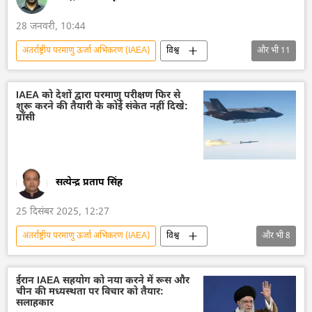
28 जनवरी, 10:44
अंतर्राष्ट्रीय परमाणु ऊर्जा अभिकरण (IAEA)
विश्व
और भी
11
ईरान
ईरानी राष्ट्रपति इब्राहिम रईसी
तेहरान
अमेरिका
वाशिंगटन
वाशिंगटन डीसी
IAEA को देशों द्वारा परमाणु परीक्षण फिर से
शुरू करने की तैयारी के कोई संकेत नहीं दिखे:
व्हाइट हाउस
द्विपक्षीय रिश्ते
इजराइल
ग्रॉसी
मध्य पूर्व
मध्य एशिया
सत्येन्द्र प्रताप सिंह
25 दिसंबर 2025, 12:27
अंतर्राष्ट्रीय परमाणु ऊर्जा अभिकरण (IAEA)
विश्व
और भी
8
परमाणु संयंत्र
परमाणु परीक्षण
परमाणु हथियार
परमाणु पनडुब्बी
अमेरिका
ईरान IAEA सहयोग को नया करने में रूस और
चीन की मध्यस्थता पर विचार को तैयार:
डॉनल्ड ट्रम्प
रूस
व्लादिमीर पुतिन
सलाहकार