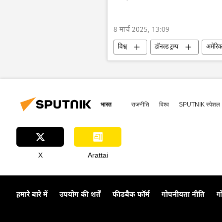
8 मार्च 2025, 13:09
विश्व
डॉनल्ड ट्रम्प
अमेरिक
रूस का विकास
यूरोपीय संघ
भारत
राजनीति
विश्व
SPUTNIK स्पेशल
X
Arattai
हमारे बारे में
उपयोग की शर्तें
फीडबैक फॉर्म
गोपनीयता नीति
ग