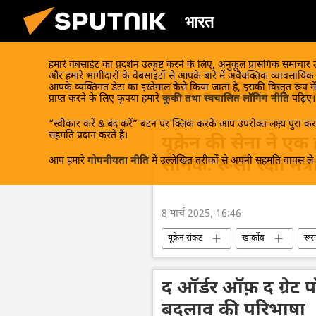
भारत
हमारे वेबसाईट का प्रदर्शन उत्कृष्ट करने के लिए, अनुकूल प्रासंगिक समाचार
और हमारे भागीदारों के वेबसाइटों से आपके बारे में अवैयक्तिक व्यावसायि
खबरें - 08.03.2
आपके व्यक्तिगत डेटा का इस्तेमाल कैसे किया जाता है, इसकी विस्तृत रूप में
प्राप्त करने के लिए कृपया हमारे
कूकी तथा स्वचालित लॉगिंग नीति
पढ़िए।
“स्वीकार करें & बंद करें” बटन पर क्लिक करके आप उपरोक्त लक्ष्य पुरा करन
सहमति प्रदान करते हैं।
यूक्रेन की सेना ने एक 
आप हमारे
गोपनीयता नीति
में उल्लेखित तरीकों से अपनी सहमति वापस ले स
सैनिक: रूसी रक्षा मंत
8 मार्च 2025, 16:46
यूक्रेन संकट
खार्कोव
रूस
डोनबास
यूक्रेन
यूक्रेन सश
द ऑर्डर ऑफ़ द ग्रेट पॉ
बदलाव की परिभाषा