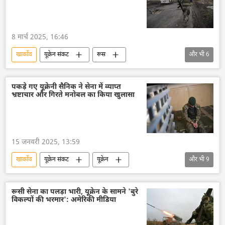
8 मार्च 2025, 16:46
खार्कोव
यूक्रेन संकट
रूस
और भी
6
विशेष सैन्य अभियान
डोनेट्स्क पीपुल्स रिपब्लिक
डोनबास
यूक्रेन
यूक्रेन सशस्त्र बल
पकड़े गए यूक्रेनी सैनिक ने सेना में व्याप्त
भ्रष्टाचार और गिरते मनोबल का किया खुलासा
नाटो
15 जनवरी 2025, 13:59
खार्कोव
यूक्रेन संकट
यूक्रेन
और भी
9
यूक्रेन सशस्त्र बल
रूसी सेना
रूस
सुरक्षा बल
बेल्गोरोद
गैस
रूसी सेना का पलड़ा भारी, यूक्रेन के सामने 'बुरे
विकल्पों की भरमार': अमेरिकी मीडिया
ईंधन संकट
भ्रष्टाचार
Sputnik भारत (статика)