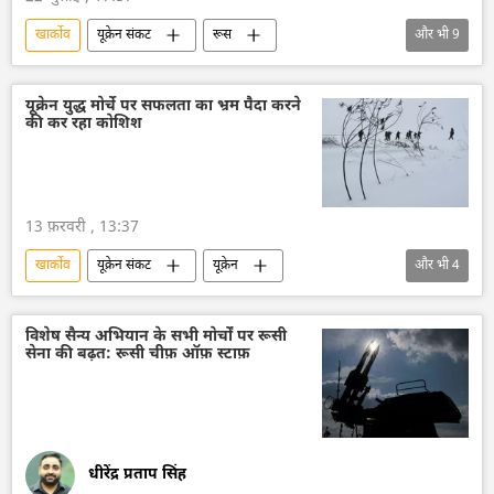
खार्कोव
यूक्रेन संकट
रूस
और भी
9
रूस का विकास
मास्को
यूक्रेन सशस्त्र बल
यूक्रेन
यूक्रेन की सुरक्षा सेवा (SBU)
यूक्रेन युद्ध मोर्चे पर सफलता का भ्रम पैदा करने
की कर रहा कोशिश
यूक्रेन का जवाबी हमला
विशेष सैन्य अभियान
डोनेट्स्क पीपुल्स रिपब्लिक
व्लादिमीर पुतिन
वोलोडिमिर ज़ेलेंस्की
13 फ़रवरी , 13:37
खार्कोव
यूक्रेन संकट
यूक्रेन
और भी
4
यूक्रेन सशस्त्र बल
रूस
रूसी सेना
M113 बख्तरबंद कार्मिक वाहक
विशेष सैन्य अभियान के सभी मोर्चों पर रूसी
सेना की बढ़त: रूसी चीफ़ ऑफ़ स्टाफ़
धीरेंद्र प्रताप सिंह