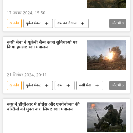
17 नवंबर 2024, 15:50
खार्कोव
यूक्रेन संकट
रूस का विकास
और भी
8
रूस
रूसी सेना
रक्षा मंत्रालय (MoD)
विशेष सैन्य अभियान
यूक्रेन
रूसी सेना ने यूक्रेनी सैन्य ऊर्जा सुविधाओं पर
किया हमला: रक्षा मंत्रालय
यूक्रेन सशस्त्र बल
डोनेट्स्क पीपुल्स रिपब्लिक
डोनबास
सैन्य तकनीक
21 सितंबर 2024, 20:11
खार्कोव
यूक्रेन संकट
रूस
रूसी सेना
और भी
5
रक्षा मंत्रालय (MoD)
वायु रक्षा
इस्कंदर मिसाइल
यूक्रेन सशस्त्र बल
यूक्रेन
रूस ने डीपीआर में प्रोग्रेस और एवगेनोव्का की
बस्तियों को मुक्त करा लिया: रक्षा मंत्रालय