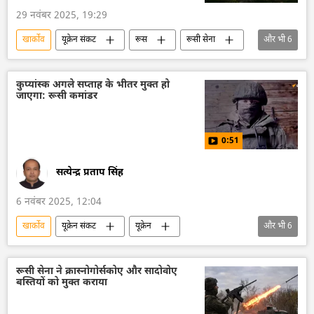
29 नवंबर 2025, 19:29
खार्कोव
यूक्रेन संकट
रूस
रूसी सेना
और भी
6
डोनेट्स्क पीपुल्स रिपब्लिक
डोनबास
रक्षा मंत्रालय (MoD)
यूक्रेन सशस्त्र बल
कुप्यांस्क अगले सप्ताह के भीतर मुक्त हो
जाएगा: रूसी कमांडर
यूक्रेन
विशेष सैन्य अभियान
0:51
सत्येन्द्र प्रताप सिंह
6 नवंबर 2025, 12:04
खार्कोव
यूक्रेन संकट
यूक्रेन
और भी
6
यूक्रेन सशस्त्र बल
रूस
रक्षा मंत्रालय (MoD)
रक्षा-पंक्ति
वायु रक्षा
रूसी सेना ने क्रास्नोगोर्सकोए और सादोवोए
बस्तियों को मुक्त कराया
वोलोडिमिर ज़ेलेंस्की