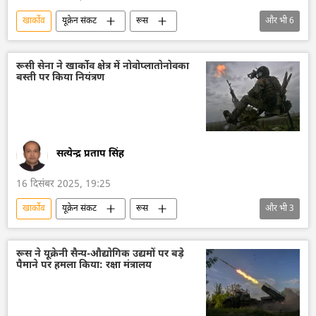
खार्कोव
यूक्रेन संकट
रूस
और भी
6
विशेष सैन्य अभियान
यूक्रेन सशस्त्र बल
यूक्रेन
रक्षा मंत्रालय (MoD)
रूसी सेना ने खार्कोव क्षेत्र में नोवोप्लातोनोवका
बस्ती पर किया नियंत्रण
डोनेट्स्क पीपुल्स रिपब्लिक
डोनबास
सत्येन्द्र प्रताप सिंह
16 दिसंबर 2025, 19:25
खार्कोव
यूक्रेन संकट
रूस
और भी
3
रूसी सैन्य तकनीक
रूसी सेना
डोनेट्स्क पीपुल्स रिपब्लिक
रूस ने यूक्रेनी सैन्य-औद्योगिक उद्यमों पर बड़े
पैमाने पर हमला किया: रक्षा मंत्रालय