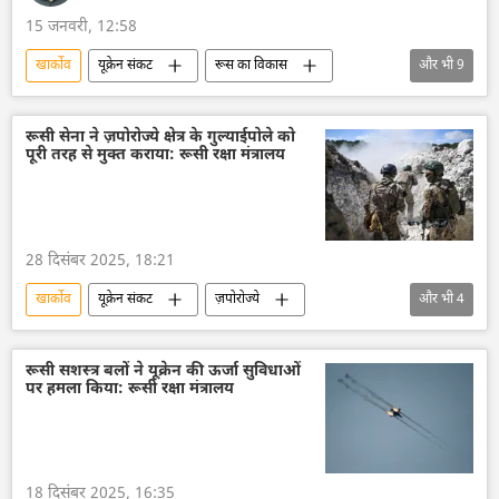
15 जनवरी, 12:58
खार्कोव
यूक्रेन संकट
रूस का विकास
और भी
9
रूस
मास्को
यूक्रेन सशस्त्र बल
यूक्रेन
यूक्रेन की सुरक्षा सेवा (SBU)
रूसी सेना ने ज़पोरोज्ये क्षेत्र के गुल्याईपोले को
पूरी तरह से मुक्त कराया: रूसी रक्षा मंत्रालय
यूक्रेन का जवाबी हमला
विशेष सैन्य अभियान
रूसी सेना
व्लादिमीर पुतिन
वोलोडिमिर ज़ेलेंस्की
28 दिसंबर 2025, 18:21
खार्कोव
यूक्रेन संकट
ज़पोरोज्ये
और भी
4
विशेष सैन्य अभियान
रूस
रूसी सेना
रक्षा मंत्रालय (MoD)
रूसी सशस्त्र बलों ने यूक्रेन की ऊर्जा सुविधाओं
पर हमला किया: रूसी रक्षा मंत्रालय
18 दिसंबर 2025, 16:35