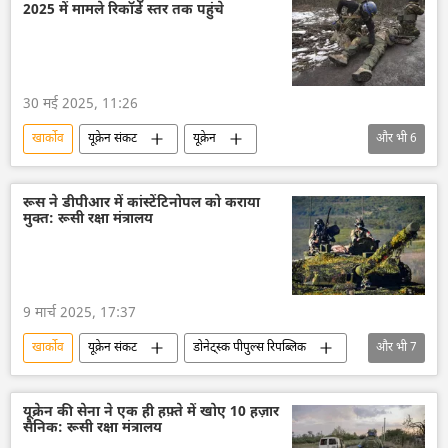
2025 में मामले रिकॉर्ड स्तर तक पहुंचे
30 मई 2025, 11:26
खार्कोव
यूक्रेन संकट
यूक्रेन
और भी
6
यूक्रेन सशस्त्र बल
रूस
विशेष सैन्य अभियान
डोनेट्स्क पीपुल्स रिपब्लिक
डोनबास
रूस ने डीपीआर में कांस्टेंटिनोपल को कराया
मुक्त: रूसी रक्षा मंत्रालय
ज़पोरोज्ये
9 मार्च 2025, 17:37
खार्कोव
यूक्रेन संकट
डोनेट्स्क पीपुल्स रिपब्लिक
और भी
7
रूस
रूसी सेना
रक्षा मंत्रालय (MoD)
यूक्रेन
यूक्रेन सशस्त्र बल
डोनबास
यूक्रेन की सेना ने एक ही हफ़्ते में खोए 10 हज़ार
सैनिक: रूसी रक्षा मंत्रालय
विशेष सैन्य अभियान