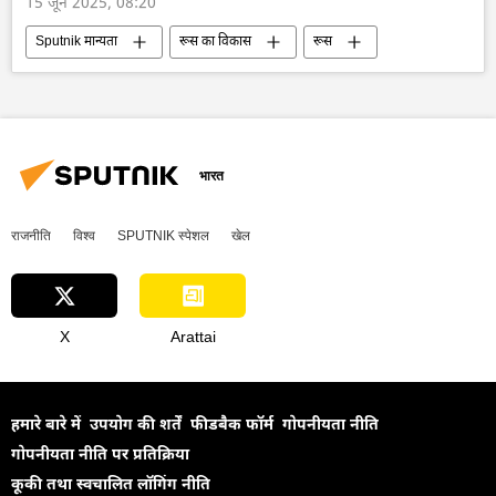
15 जून 2025, 08:20
Sputnik मान्यता
रूस का विकास
रूस
क्यूबा
अर्जेंटीना
विशेषज्ञ
बहुध्रुवीय दुनिया
अंतर्राष्ट्रीय आपराधिक न्यायालय (ICC)
अमेरिका
यूरोप
यूरोपीय संघ
यूरोपीय परिषद
भारत
राजनीति
विश्व
SPUTNIK स्पेशल
खेल
X
Arattai
हमारे बारे में
उपयोग की शर्तें
फीडबैक फॉर्म
गोपनीयता नीति
गोपनीयता नीति पर प्रतिक्रिया
कूकी तथा स्वचालित लॉगिंग नीति