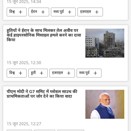
15 जून 2025, 14:34
विश्व
ईरान
मध्य पूर्व
इज़राइल
इज़राइल रक्षा सेना
परमाणु हथियार
परमाणु परीक्षण
हूतियों ने ईरान के साथ मिलकर तेल अवीव पर
कई हाइपरसोनिक मिसाइल हमले करने का दावा
अंतर्राष्ट्रीय परमाणु ऊर्जा अभिकरण (IAEA)
संयुक्त राष्ट्र
किया
15 जून 2025, 12:30
विश्व
हूती
इजराइल
मध्य पूर्व
इज़राइल
इज़राइल रक्षा सेना
हवाई हमला
पीएम मोदी ने G7 समिट में ग्लोबल साउथ की
प्राथमिकताओं पर जोर देने का किया वादा
15 जून 2025, 12:27