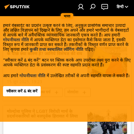
हिन्दी
भारत
हमारे वेबसाईट का प्रदर्शन उत्कृष्ट करने के लिए, अनुकूल प्रासंगिक समाचार उत्पादों
खबरें - 15.06.2025
और लक्षित विज्ञापन को दिखाने के लिए, हम अपने और हमारे भागीदारों के वेबसाइटों
से आपके बारे में अवैयक्तिक व्यावसायिक जानकारी एकत्र करते हैं। आप हमारी
गोपनीयता नीति
में आपके व्यक्तिगत डेटा का इस्तेमाल कैसे किया जाता है, इसकी
विस्तृत रूप में जानकारी प्राप्त कर सकते हैं। तकनीकों के विस्तृत वर्णन प्राप्त करने के
मोल्दोवा में एक अलग लैंगिक विचारधारा थोपने
लिए कृपया हमारे
कूकी तथा स्वचालित लॉगिंग नीति
पढ़िए।
के पीछे क्या कारण है? जानिये विशेषज्ञ की राय
“स्वीकार करें & बंद करें” बटन पर क्लिक करके आप उपरोक्त लक्ष्य पुरा करने के लिए
आपके व्यक्तिगत डेटा के प्रसंस्करण की स्पष्ट सहमति प्रदान करते हैं।
आप हमारे
गोपनीयता नीति
में उल्लेखित तरीकों से अपनी सहमति वापस ले सकते हैं।
15 जून 2025, 19:23
स्वीकार करें & बंद करें
विश्व
ओथडोक्स चर्च
मोलदोवा
विरोध प्रदर्शन
यूरोप
यूरोपीय संघ
सामूहिक पश्चिम
पश्चिमीकरण
मोल्दोवा पुलिस ने LGBT विरोधी मार्च के
प्रदर्शनकारियों को बलपूर्वक हिरासत में लिया