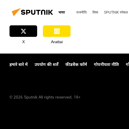
रक्षा-पंक्ति
Sputnik मान्यता
भारत
राजनीति
विश्व
SPUTNIK स्पेशल
X
Arattai
हमारे बारे में
उपयोग की शर्तें
फीडबैक फॉर्म
गोपनीयता नीति
ग
© 2026 Sputnik All rights reserved. 18+