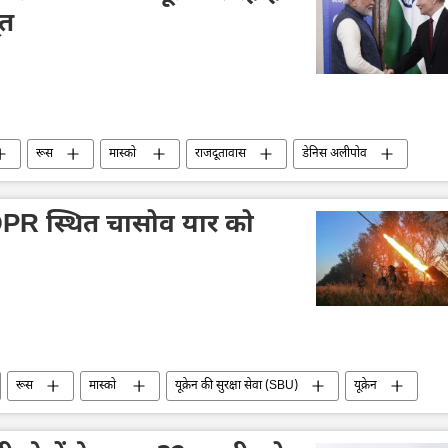
ूत
रूस
मास्को
राजदूतावास
डेनिस अलीपोव
भारतीय अर्थव्यवस्था
अर्थव्यवस्था
द्विपक्षीय रिश्ते
व्लादिमीर पुतिन
े DPR स्थित चासोव यार को
रूस
मास्को
यूक्रेन की सुरक्षा सेवा (SBU)
यूक्रेन
न
डोनेट्स्क पीपुल्स रिपब्लिक
रूसी सेना