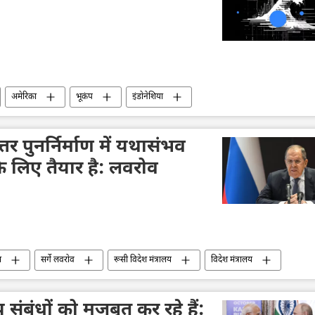
अमेरिका
भूकंप
इंडोनेशिया
्तर पुनर्निर्माण में यथासंभव
े लिए तैयार है: लवरोव
स
सर्गे लवरोव
रूसी विदेश मंत्रालय
विदेश मंत्रालय
द्विपक्षीय रिश्ते
द्विपक्षीय व्यापार
संबंधों को मजबूत कर रहे हैं: