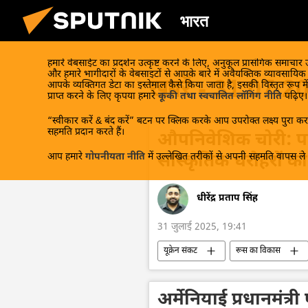
भारत
हमारे वेबसाईट का प्रदर्शन उत्कृष्ट करने के लिए, अनुकूल प्रासंगिक समाचार
और हमारे भागीदारों के वेबसाइटों से आपके बारे में अवैयक्तिक व्यावसायि
खबरें - 31.07.2
आपके व्यक्तिगत डेटा का इस्तेमाल कैसे किया जाता है, इसकी विस्तृत रूप में
प्राप्त करने के लिए कृपया हमारे
कूकी तथा स्वचालित लॉगिंग नीति
पढ़िए।
“स्वीकार करें & बंद करें” बटन पर क्लिक करके आप उपरोक्त लक्ष्य पुरा करन
सहमति प्रदान करते हैं।
औपनिवेशिक चोरी: पश्च
आप हमारे
गोपनीयता नीति
में उल्लेखित तरीकों से अपनी सहमति वापस ले स
सांस्कृतिक धरोहरों को 
धीरेंद्र प्रताप सिंह
31 जुलाई 2025, 19:41
यूक्रेन संकट
रूस का विकास
सांस्कृतिक धरोहर
वोलोडिमिर ज़ेलेंस्क
मारिया ज़खारोवा
यूरोपीय संघ
अर्मेनियाई प्रधानमंत्र