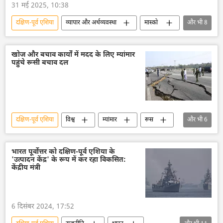
31 मई 2025, 10:38
दक्षिण-पूर्व एशिया
व्यापार और अर्थव्यवस्था
मास्को
और भी
8
रूस
रूस का विकास
थाईलैंड
व्यापार गलियारा
द्विपक्षीय व्यापार
खोज और बचाव कार्यों में मदद के लिए म्यांमार
पहुंचे रूसी बचाव दल
राष्ट्रीय मुद्राओं में व्यापार
ऊर्जा क्षेत्र
निर्यात
दक्षिण-पूर्व एशिया
विश्व
म्यांमार
रूस
और भी
6
भूकंप
आपातकाल
थाईलैंड
भारत
चीन
सिंगापुर
भारत पूर्वोत्तर को दक्षिण-पूर्व एशिया के
'उत्पादन केंद्र' के रूप में कर रहा विकसित:
केंद्रीय मंत्री
6 दिसंबर 2024, 17:52