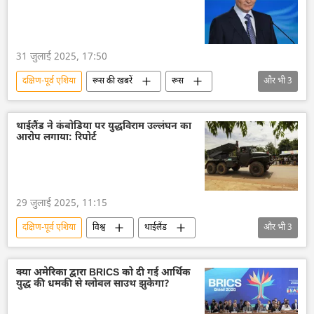
31 जुलाई 2025, 17:50
दक्षिण-पूर्व एशिया
रूस की खबरें
रूस
और भी
3
व्लादिमीर पुतिन
द्विपक्षीय रिश्ते
एशिया की धुरी
थाईलैंड ने कंबोडिया पर युद्धविराम उल्लंघन का
आरोप लगाया: रिपोर्ट
29 जुलाई 2025, 11:15
दक्षिण-पूर्व एशिया
विश्व
थाईलैंड
और भी
3
ASEAN
सीमा विवाद
कंबोडिया
क्या अमेरिका द्वारा BRICS को दी गई आर्थिक
युद्ध की धमकी से ग्लोबल साउथ झुकेगा?