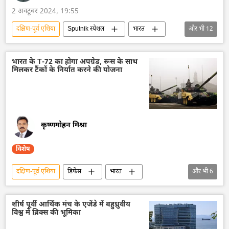
मध्य पूर्व
प्रतिबंध
सांप्रदायिक हिंसा
2 अक्टूबर 2024, 19:55
जम्मू और कश्मीर
कश्मीर
बांग्लादेश
दक्षिण-पूर्व एशिया
Sputnik स्पेशल
भारत
और भी
12
भारत सरकार
भारत का विकास
दिल्ली
एस. जयशंकर
भारत का विदेश मंत्रालय (MEA)
भारत के T-72 का होगा अपग्रेड, रूस के साथ
मिलकर टैंकों के निर्यात करने की योजना
जापान
नाटो
दक्षिण एशिया
मध्य एशिया
विशेषज्ञ
रूस का विकास
रूस
कृष्णमोहन मिश्रा
विशेष
दक्षिण-पूर्व एशिया
डिफेंस
भारत
और भी
6
भारत सरकार
रूस
रक्षा मंत्रालय (MoD)
भारतीय सेना
भारतीय सशस्‍त्र सेनाएँ
शीर्ष पूर्वी आर्थिक मंच के एजेंडे में बहुध्रुवीय
विश्व में ब्रिक्स की भूमिका
मध्य एशिया