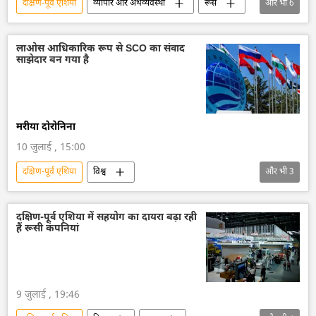
दक्षिण-पूर्व एशिया
व्यापार और अर्थव्यवस्था
रूस
और भी
6
रूस का विकास
द्विपक्षीय व्यापार
द्विपक्षीय रिश्ते
इंडोनेशिया
लाओस आधिकारिक रूप से SCO का संवाद
साझेदार बन गया है
राष्ट्रीय मुद्राओं में व्यापार
डिजिटल मुद्रा
मरीया दोरोनिना
10 जुलाई , 15:00
दक्षिण-पूर्व एशिया
विश्व
और भी
3
शंघाई सहयोग संगठन (SCO)
ASEAN
लाओस
दक्षिण-पूर्व एशिया में सहयोग का दायरा बढ़ा रही
हैं रूसी कंपनियां
9 जुलाई , 19:46