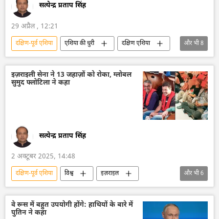
सत्येन्द्र प्रताप सिंह
29 अप्रैल , 12:21
दक्षिण-पूर्व एशिया
एशिया की धुरी
दक्षिण एशिया
और भी
8
मध्य एशिया
ईरान
अमेरिका-इजराइल-ईरान युद्ध
अमेरिका
इज़राइली सेना ने 13 जहाज़ों को रोका, ग्लोबल
सुमुद फ्लोटिला ने कहा
ऊर्जा क्षेत्र
ब्रिक्स
डोनाल्ड ट्रंप
Sputnik मान्यता
सत्येन्द्र प्रताप सिंह
2 अक्टूबर 2025, 14:48
दक्षिण-पूर्व एशिया
विश्व
इज़राइल
और भी
6
इज़राइल रक्षा सेना
गाज़ा पट्टी
समुद्री विवाद
मध्य पूर्व
जहाजी बेड़ा
विवाद
वे रूस में बहुत उपयोगी होंगे: हाथियों के बारे में
पुतिन ने कहा