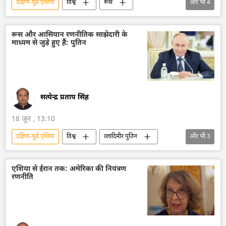
दक्षिण-पूर्व एशिया
विश्व
रूस
और भी
4
रूस का विकास
द्विपक्षीय रिश्ते
इंडोनेशिया
तकनीकी विकास
रूस और आसियान रणनीतिक साझेदारी के
माध्यम से जुड़े हुए हैं: पुतिन
सत्येन्द्र प्रताप सिंह
18 जून , 13:10
दक्षिण-पूर्व एशिया
विश्व
व्लादिमीर पुतिन
और भी
3
रूस
आसियान
हिंद-प्रशांत क्षेत्र
एशिया से ईरान तक: अमेरिका की नियंत्रण
रणनीति