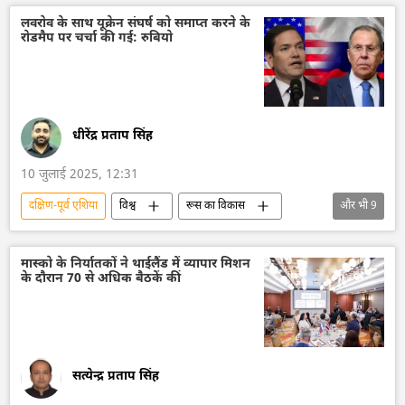
द्विपक्षीय व्यापार
लवरोव के साथ यूक्रेन संघर्ष को समाप्त करने के
रोडमैप पर चर्चा की गई: रुबियो
धीरेंद्र प्रताप सिंह
10 जुलाई 2025, 12:31
दक्षिण-पूर्व एशिया
विश्व
रूस का विकास
और भी
9
रूस
मास्को
अमेरिका
सर्गे लवरोव
रूसी विदेश मंत्रालय
मास्को के निर्यातकों ने थाईलैंड में व्यापार मिशन
के दौरान 70 से अधिक बैठकें कीं
विदेश मंत्रालय
आसियान
द्विपक्षीय रिश्ते
मारिया ज़खारोवा
सत्येन्द्र प्रताप सिंह