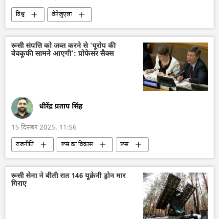
विश्व
वेनेजुएला
वेनेजुएला के राष्ट्रपति निकोलस मादुरो
वायु रक्षा
रक्षा-पंक्ति
राष्ट्रीय सुरक्षा
अमेरिका
रूसी संपत्ति को जब्त करने से 'यूरोप की
बेवकूफी सामने आएगी': प्रोफेसर सैक्स
शिक्षा
स्वास्थ्य
धीरेंद्र प्रताप सिंह
15 दिसंबर 2025, 11:56
राजनीति
रूस का विकास
रूस
मास्को
यूरोप
यूरोपीय संघ
आर्थिक मंच
अर्थव्यवस्था
रूसी सेना ने बीती रात 146 यूक्रेनी ड्रोन मार
गिराए