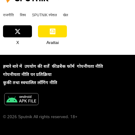
डोनबास
अमेरिका
चुनाव
राजनीति
विश्व
SPUTNIK स्पेशल
खेल
Sputnik मान्यता
X
Arattai
हमारे बारे में
उपयोग की शर्तें
फीडबैक फॉर्म
गोपनीयता नीति
गोपनीयता नीति पर प्रतिक्रिया
कूकी तथा स्वचालित लॉगिंग नीति
© 2026 Sputnik All rights reserved. 18+