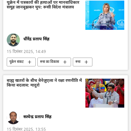
डॉनल्ड ट्रम्प
अमेरिका
रूस
यूक्रेन में पत्रकारों की हत्याओं पर मानवाधिकार
समूह जानबूझकर चुप: रूसी विदेश मंत्रालय
धीरेंद्र प्रताप सिंह
15 दिसंबर 2025, 14:49
यूक्रेन संकट
रूस का विकास
रूस
मास्को
यूक्रेन सशस्त्र बल
यूक्रेन
रूसी पत्रकार
द्विपक्षीय रिश्ते
विदेश मंत्रालय
बाह्य खतरों के बीच वेनेज़ुएला ने रक्षा रणनीति में
किया बदलाव: मादुरो
रूसी विदेश मंत्रालय
मारिया ज़खारोवा
सत्येन्द्र प्रताप सिंह
15 दिसंबर 2025, 13:55