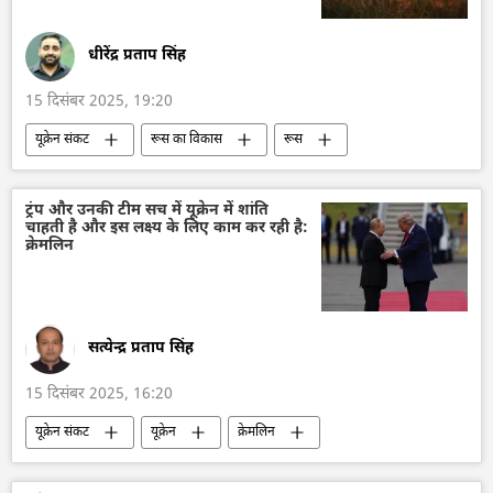
धीरेंद्र प्रताप सिंह
15 दिसंबर 2025, 19:20
यूक्रेन संकट
रूस का विकास
रूस
मास्को
यूक्रेन सशस्त्र बल
यूक्रेन
यूक्रेन की सुरक्षा सेवा (SBU)
यूक्रेन का जवाबी हमला
ट्रंप और उनकी टीम सच में यूक्रेन में शांति
चाहती है और इस लक्ष्य के लिए काम कर रही है:
पश्चिमीकरण
यूरोप
यूरोपीय संघ
क्रेमलिन
अमेरिका
हथियारों की आपूर्ति
रक्षा मंत्रालय (MoD)
सत्येन्द्र प्रताप सिंह
15 दिसंबर 2025, 16:20
यूक्रेन संकट
यूक्रेन
क्रेमलिन
क्रेमलिन के प्रवक्ता दिमित्री पेसकोव
व्लादिमीर पुतिन