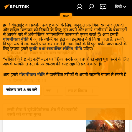
हिन्दी
भारत
हमारे वेबसाईट का प्रदर्शन उत्कृष्ट करने के लिए, अनुकूल प्रासंगिक समाचार उत्पादों
खबरें - 15.12.2025
और लक्षित विज्ञापन को दिखाने के लिए, हम अपने और हमारे भागीदारों के वेबसाइटों
से आपके बारे में अवैयक्तिक व्यावसायिक जानकारी एकत्र करते हैं। आप हमारी
गोपनीयता नीति
में आपके व्यक्तिगत डेटा का इस्तेमाल कैसे किया जाता है, इसकी
विस्तृत रूप में जानकारी प्राप्त कर सकते हैं। तकनीकों के विस्तृत वर्णन प्राप्त करने के
पुतिन ने दोनों देशों के सैनिकों की तैनाती
लिए कृपया हमारे
कूकी तथा स्वचालित लॉगिंग नीति
पढ़िए।
प्रक्रियाओं को लेकर भारत-रूस समझौते की
पुष्टि की
“स्वीकार करें & बंद करें” बटन पर क्लिक करके आप उपरोक्त लक्ष्य पुरा करने के लिए
आपके व्यक्तिगत डेटा के प्रसंस्करण की स्पष्ट सहमति प्रदान करते हैं।
आप हमारे
गोपनीयता नीति
में उल्लेखित तरीकों से अपनी सहमति वापस ले सकते हैं।
15 दिसंबर 2025, 20:13
स्वीकार करें & बंद करें
भारत-रूस संबंध
रूस
रूस का विकास
भारत
भारत का विकास
रूसी सेना
भारतीय सेना
नरेन्द्र मोदी
व्लादिमीर पुतिन
रूसी सेना ने द्नेप्रोपेत्रोव्स्क क्षेत्र में पेशचानोये
बस्ती को कराया मुक्त