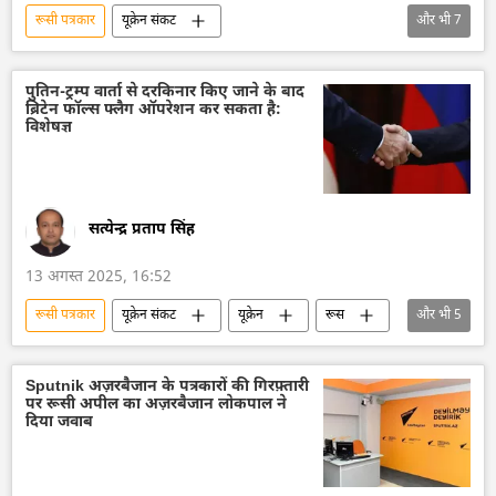
रूसी पत्रकार
यूक्रेन संकट
और भी
7
डोनेट्स्क पीपुल्स रिपब्लिक
रूस
रूस का विकास
अमेरिका
यूक्रेन
पुतिन-ट्रम्प वार्ता से दरकिनार किए जाने के बाद
ब्रिटेन फॉल्स फ्लैग ऑपरेशन कर सकता है:
यूक्रेन का जवाबी हमला
वोलोडिमिर ज़ेलेंस्की
विशेषज्ञ
डोनबास
सत्येन्द्र प्रताप सिंह
13 अगस्त 2025, 16:52
रूसी पत्रकार
यूक्रेन संकट
यूक्रेन
रूस
और भी
5
व्लादिमीर पुतिन
अमेरिका
डॉनल्ड ट्रम्प
नाज़ी जर्मनी
नाटो
Sputnik अज़रबैजान के पत्रकारों की गिरफ़्तारी
पर रूसी अपील का अज़रबैजान लोकपाल ने
दिया जवाब