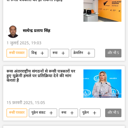
से रूसी पत्रकारों की हो सकेगी रिहाई
सत्येन्द्र प्रताप सिंह
1 जुलाई 2025, 19:03
रूसी पत्रकार
विश्व
रूस
क्रेमलिन
और भी
5
क्रेमलिन के प्रवक्ता दिमित्री पेसकोव
अजरबैजान
Sputnik
सामाजिक मीडिया
सुरक्षा बल
रूस अंतरराष्ट्रीय संगठनों से रूसी पत्रकारों पर
हुए यूक्रेनी हमले पर प्रतिक्रिया देने की मांग
करता है
15 फ़रवरी 2025, 15:05
रूसी पत्रकार
यूक्रेन संकट
रूस
यूक्रेन
और भी
5
यूक्रेन सशस्त्र बल
विशेष सैन्य अभियान