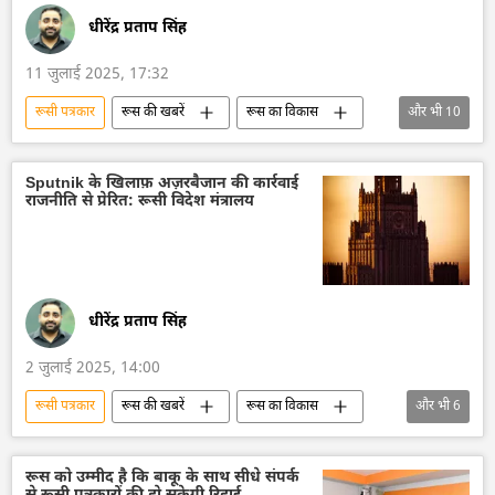
धीरेंद्र प्रताप सिंह
11 जुलाई 2025, 17:32
रूसी पत्रकार
रूस की खबरें
रूस का विकास
और भी
10
रूस
मास्को
अजरबैजान
मारिया ज़खारोवा
रूसी विदेश मंत्रालय
Sputnik के खिलाफ़ अज़रबैजान की कार्रवाई
राजनीति से प्रेरित: रूसी विदेश मंत्रालय
संयुक्त राष्ट्र महासचिव
नागरिक लोग
क्रेमलिन के प्रवक्ता दिमित्री पेसकोव
क्रेमलिन
व्हाइट हाउस
धीरेंद्र प्रताप सिंह
2 जुलाई 2025, 14:00
रूसी पत्रकार
रूस की खबरें
रूस का विकास
और भी
6
रूस
मास्को
अजरबैजान
Sputnik
सुरक्षा बल
सामाजिक मीडिया
रूस को उम्मीद है कि बाकू के साथ सीधे संपर्क