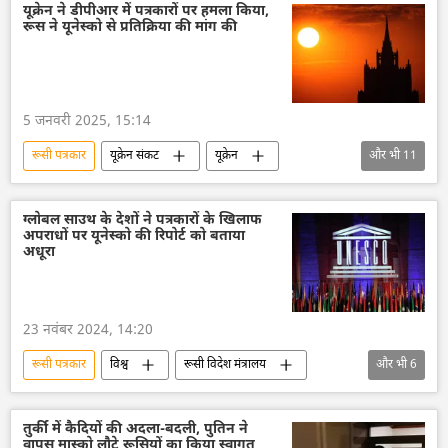
अपराध
हत्या
मौत
यूक्रेन ने डीपीआर में पत्रकारों पर हमला किया,
रूस ने यूनेस्को से प्रतिक्रिया की मांग की
5 जनवरी 2025, 15:14
रूसी पत्रकार
यूक्रेन संकट
यूक्रेन
और भी
11
यूक्रेन सशस्त्र बल
रूस के युद्धपोत
रूस
डोनेट्स्क पीपुल्स रिपब्लिक
मौत
ग्लोबल साउथ के देशों ने पत्रकारों के खिलाफ
अपराधों पर यूनेस्को की रिपोर्ट को बताया
जेल की सजा
रूसी विदेश मंत्रालय
अधूरा
विदेश मंत्रालय
मारिया ज़खारोवा
ड्रोन हमला
दुर्घटना
23 नवंबर 2024, 14:20
रूसी पत्रकार
विश्व
रूसी विदेश मंत्रालय
और भी
6
रूस का विकास
राष्ट्रीय सुरक्षा
संयुक्त राष्ट्र
हत्या
मौत
अपराध
तुर्की में कैदियों की अदला-बदली, पुतिन ने
वापस मास्को लौटे रूसियों का किया स्वागत