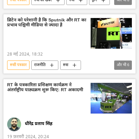
रूसी पत्रकार
रूस की खबरें
रूस
ड्रोन
और भी
8
ड्रोन हमला
विशेष सैन्य अभियान
स्वास्थ्य
​चिकित्सा
अस्पताल
बेल्गोरोद
ब्रिटेन को परेशानी है कि Sputnik और RT का
प्रभाव पश्चिमी मीडिया से ज्यादा है
यूक्रेन सशस्त्र बल
यूक्रेन
28 मई 2024, 18:32
रूसी पत्रकार
राजनीति
रूस
और भी
6
ब्रिटेन की संसद
प्रतिबंध
यूरोप
यूरोपीय संघ
अमेरिका
सामाजिक मीडिया
RT के पत्रकारिता प्रशिक्षण कार्यक्रम ने
अंतर्राष्ट्रीय पाठ्यक्रम शुरू किए: RT अकादमी
धीरेंद्र प्रताप सिंह
19 फ़रवरी 2024, 20:24