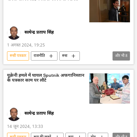
सत्येन्द्र प्रताप सिंह
1 अगस्त 2024, 19:25
रूसी पत्रकार
राजनीति
रूस
और भी
8
नागरिक लोग
सामूहिक पश्चिम
जेल की सजा
कैद की सजा
सुरक्षा बल
सुप्रीम कोर्ट
यूक्रेनी हमले में घायल Sputnik अफगानिस्तान
के पत्रकार काम पर लौटे
रूसी संघीय सुरक्षा सेवा (एफएसबी)
जर्मनी
अमेरिका
सत्येन्द्र प्रताप सिंह
14 जून 2024, 13:33