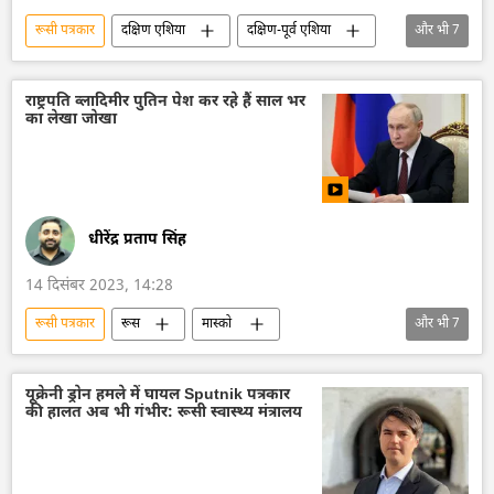
रूसी पत्रकार
दक्षिण एशिया
दक्षिण-पूर्व एशिया
और भी
7
रूस
ASEAN
रूस की खबरें
रूस का विकास
इंडोनेशिया
भारत
राष्ट्रपति व्लादिमीर पुतिन पेश कर रहे हैं साल भर
का लेखा जोखा
द्विपक्षीय रिश्ते
धीरेंद्र प्रताप सिंह
14 दिसंबर 2023, 14:28
रूसी पत्रकार
रूस
मास्को
और भी
7
व्लादिमीर पुतिन
क्रेमलिन
क्रेमलिन के प्रवक्ता दिमित्री पेसकोव
अर्थव्यवस्था
यूक्रेनी ड्रोन हमले में घायल Sputnik पत्रकार
की हालत अब भी गंभीर: रूसी स्वास्थ्य मंत्रालय
विशेष सैन्य अभियान
विशेष रणनीतिक साझेदारी
रूस की खबरें