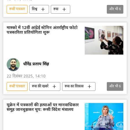
रूसी पत्रकार
विश्व
रूस
और भी
6
सामाजिक मीडिया
इज़राइल
इज़राइल रक्षा सेना
लेबनान
​चिकित्सा
मास्को में 12वीं आंद्रेई स्टेनिन अंतर्राष्ट्रीय फोटो
पत्रकारिता प्रतियोगिता शुरू
अस्पताल
धीरेंद्र प्रताप सिंह
22 दिसंबर 2025, 14:10
रूसी पत्रकार
रूस की खबरें
रूस का विकास
और भी
6
रूस
मास्को
फोटो प्रतियोगिता
फोटो पत्रकार आंद्रेई स्टेनिन
भारत
यूक्रेन में पत्रकारों की हत्याओं पर मानवाधिकार
समूह जानबूझकर चुप: रूसी विदेश मंत्रालय
UNESCO