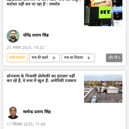
बर्दाश्त नहीं कर पा रहा है': लवरोव
Sputnik भारत (статика)
सामाजिक मीडिया
नरेन्द्र मोदी
रूस
रूस का विकास
धीरेंद्र प्रताप सिंह
25 नवंबर 2025, 19:22
रूसी पत्रकार
रूस की खबरें
रूस का विकास
और भी
6
रूस
मास्को
विदेश मंत्रालय
रूसी विदेश मंत्रालय
सर्गे लवरोव
Sputnik
डोनबास के निवासी ज़ेलेंस्की का इंतज़ार नहीं
कर रहे हैं, वे रूस में खुश हैं: अमेरिकी पत्रकार
सत्येन्द्र प्रताप सिंह
17 सितंबर 2025, 11:48