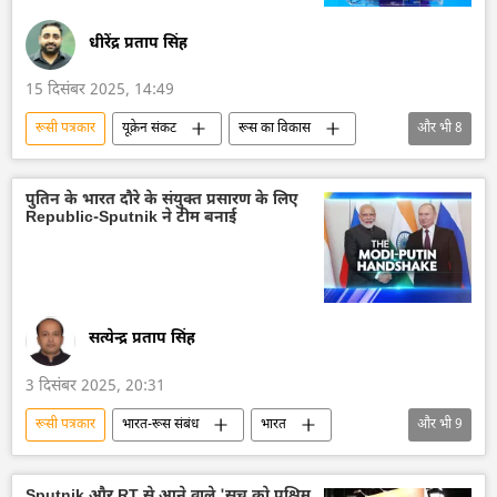
धीरेंद्र प्रताप सिंह
15 दिसंबर 2025, 14:49
रूसी पत्रकार
यूक्रेन संकट
रूस का विकास
और भी
8
रूस
मास्को
यूक्रेन सशस्त्र बल
यूक्रेन
द्विपक्षीय रिश्ते
विदेश मंत्रालय
पुतिन के भारत दौरे के संयुक्त प्रसारण के लिए
Republic-Sputnik ने टीम बनाई
रूसी विदेश मंत्रालय
मारिया ज़खारोवा
सत्येन्द्र प्रताप सिंह
3 दिसंबर 2025, 20:31
रूसी पत्रकार
भारत-रूस संबंध
भारत
और भी
9
भारत का विकास
भारत सरकार
व्लादिमीर पुतिन
Sputnik
Sputnik और RT से आने वाले 'सच को पश्चिम