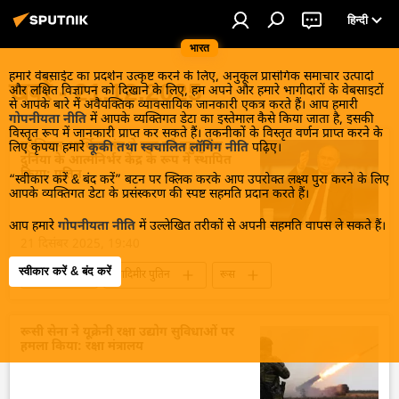
हिन्दी
भारत
हमारे वेबसाईट का प्रदर्शन उत्कृष्ट करने के लिए, अनुकूल प्रासंगिक समाचार उत्पादों
खबरें - 21.12.2025
और लक्षित विज्ञापन को दिखाने के लिए, हम अपने और हमारे भागीदारों के वेबसाइटों
से आपके बारे में अवैयक्तिक व्यावसायिक जानकारी एकत्र करते हैं। आप हमारी
गोपनीयता नीति
में आपके व्यक्तिगत डेटा का इस्तेमाल कैसे किया जाता है, इसकी
विस्तृत रूप में जानकारी प्राप्त कर सकते हैं। तकनीकों के विस्तृत वर्णन प्राप्त करने के
यूरेशियन आर्थिक संघ ने खुद को बहुध्रुवीय
लिए कृपया हमारे
कूकी तथा स्वचालित लॉगिंग नीति
पढ़िए।
दुनिया के आत्मनिर्भर केंद्र के रूप में स्थापित
किया: पुतिन
“स्वीकार करें & बंद करें” बटन पर क्लिक करके आप उपरोक्त लक्ष्य पुरा करने के लिए
आपके व्यक्तिगत डेटा के प्रसंस्करण की स्पष्ट सहमति प्रदान करते हैं।
आप हमारे
गोपनीयता नीति
में उल्लेखित तरीकों से अपनी सहमति वापस ले सकते हैं।
21 दिसंबर 2025, 19:40
स्वीकार करें & बंद करें
राजनीति
व्लादिमीर पुतिन
रूस
रूस का विकास
बहुध्रुवीय दुनिया
रूसी सेना ने यूक्रेनी रक्षा उद्योग सुविधाओं पर
हमला किया: रक्षा मंत्रालय