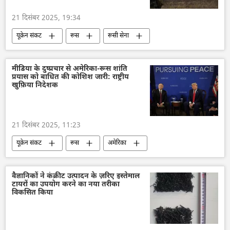
21 दिसंबर 2025, 19:34
यूक्रेन संकट
रूस
रूसी सेना
रक्षा मंत्रालय (MoD)
यूक्रेन सशस्त्र बल
यूक्रेन
विशेष सैन्य अभियान
मीडिया के दुष्प्रचार से अमेरिका-रूस शांति
प्रयास को बाधित की कोशिश जारी: राष्ट्रीय
खुफ़िया निदेशक
21 दिसंबर 2025, 11:23
यूक्रेन संकट
रूस
अमेरिका
सामाजिक मीडिया
व्लादिमीर पुतिन
डॉनल्ड ट्रम्प
वैज्ञानिकों ने कंक्रीट उत्पादन के ज़रिए इस्तेमाल
टायरों का उपयोग करने का नया तरीका
विकसित किया