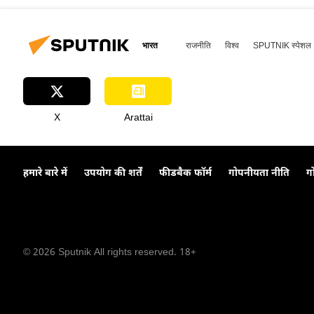
भारत
राजनीति
विश्व
SPUTNIK स्पेशल
X
Arattai
हमारे बारे में
उपयोग की शर्तें
फीडबैक फॉर्म
गोपनीयता नीति
ग
© 2026 Sputnik All rights reserved. 18+