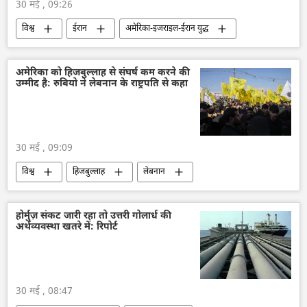
30 मई , 09:26
विश्व
ईरान
अमेरिका-इजराइल-ईरान युद्ध
अमेरिका
रूस
चीन
होर्मुज स्ट्रेट
अमेरिका को हिजबुल्लाह से संघर्ष कम करने की
उम्मीद है: रुबियो ने लेबनान के राष्ट्रपति से कहा
30 मई , 09:09
विश्व
हिजबुल्लाह
लेबनान
अमेरिका
डॉनल्ड ट्रम्प
मध्य पूर्व
अमेरिका-इजराइल-ईरान युद्ध
इजराइल
होर्मुज़ संकट जारी रहा तो उत्तरी गोलार्ध की
अर्थव्यवस्था खतरे में: रिपोर्ट
30 मई , 08:47