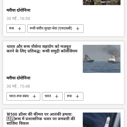
मरीया दोरोनिना
30 मई , 16:50
रूस
रूसी संघीय सुरक्षा सेवा (एफएसबी)
आतंकी समूह
आतंकी हमले
आतंकी संगठन
आतंकवाद
यूक्रेन संकट
भारत और रूस नौसेना सहयोग को मजबूत
करने के लिए प्रतिबद्ध: रूसी समुद्री कॉलेजियम
मरीया दोरोनिना
30 मई , 15:48
भारत-रूस संबंध
भारत
रूस
द्विपक्षीय रिश्ते
द्विपक्षीय व्यापार
व्लादिमीर पुतिन
भारतीय नौसेना
🚨500 डॉलर की कीमत पर आतंकी हमला:
🇷🇺रूस में प्रशासनिक भवन पर बमबारी की
रूसी नौसेना
साजिश विफल