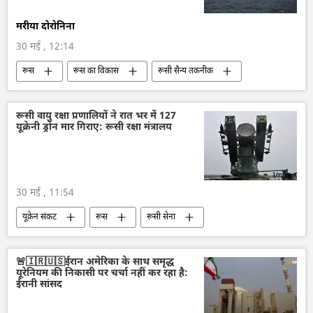
मरीया दोरोनिना
30 मई , 12:14
रूस
रूस का विकास
रूसी सैन्य तकनीक
सैन्य तकनीक
तकनीकी विकास
बैलिस्टिक मिसाइल प्रणाली
बैलिस्टिक मिसाइल
रूसी वायु रक्षा प्रणालियों ने रात भर में 127
यूक्रेनी ड्रोन मार गिराए: रूसी रक्षा मंत्रालय
वायु रक्षा
Sputnik मान्यता
30 मई , 11:54
यूक्रेन संकट
रूस
रूसी सेना
विशेष सैन्य अभियान
यूक्रेन सशस्त्र बल
यूक्रेन
ड्रोन
वायु रक्षा
🚨🇮🇷🇺🇸ईरान अमेरिका के साथ समृद्ध
यूरेनियम की निकासी पर चर्चा नहीं कर रहा है:
राष्ट्रीय सुरक्षा
ईरानी सांसद