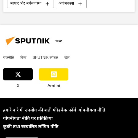
व्यापार और अर्थव्यवस्था
अर्थव्यवस्था
अमेरिका-इजराइल-ईरान युद्ध
मध्य पूर्व
व्यापार गलियारा
विश्व बैंक
अमेरिका
इजराइल
भारत
राजनीति
विश्व
SPUTNIK स्पेशल
खेल
X
Arattai
हमारे बारे में
उपयोग की शर्तें
फीडबैक फॉर्म
गोपनीयता नीति
गोपनीयता नीति पर प्रतिक्रिया
कूकी तथा स्वचालित लॉगिंग नीति