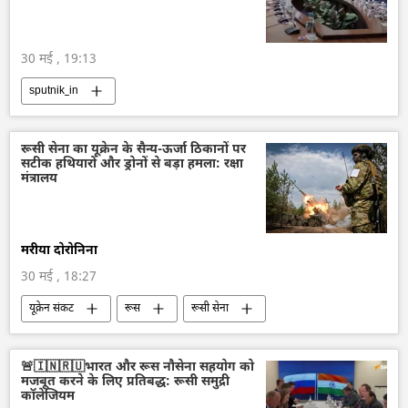
30 मई , 19:13
sputnik_in
रूसी सेना का यूक्रेन के सैन्य-ऊर्जा ठिकानों पर
सटीक हथियारों और ड्रोनों से बड़ा हमला: रक्षा
मंत्रालय
मरीया दोरोनिना
30 मई , 18:27
यूक्रेन संकट
रूस
रूसी सेना
यूक्रेन
यूक्रेन सशस्त्र बल
विशेष सैन्य अभियान
राष्ट्रीय सुरक्षा
🚨🇮🇳🇷🇺भारत और रूस नौसेना सहयोग को
मजबूत करने के लिए प्रतिबद्ध: रूसी समुद्री
रक्षा मंत्रालय (MoD)
कॉलेजियम