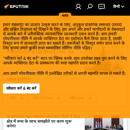
हिन्दी
भारत
हमारे वेबसाईट का प्रदर्शन उत्कृष्ट करने के लिए, अनुकूल प्रासंगिक समाचार उत्पादों
खबरें - 30.05.2026
और लक्षित विज्ञापन को दिखाने के लिए, हम अपने और हमारे भागीदारों के वेबसाइटों
से आपके बारे में अवैयक्तिक व्यावसायिक जानकारी एकत्र करते हैं। आप हमारी
गोपनीयता नीति
में आपके व्यक्तिगत डेटा का इस्तेमाल कैसे किया जाता है, इसकी
विस्तृत रूप में जानकारी प्राप्त कर सकते हैं। तकनीकों के विस्तृत वर्णन प्राप्त करने के
एशिया-प्रशांत क्षेत्र में और उससे परे रक्षा
लिए कृपया हमारे
कूकी तथा स्वचालित लॉगिंग नीति
पढ़िए।
साझेदारी बढ़ाने के लिए तैयार है भारत: रक्षा
मंत्रालय
“स्वीकार करें & बंद करें” बटन पर क्लिक करके आप उपरोक्त लक्ष्य पुरा करने के लिए
आपके व्यक्तिगत डेटा के प्रसंस्करण की स्पष्ट सहमति प्रदान करते हैं।
आप हमारे
गोपनीयता नीति
में उल्लेखित तरीकों से अपनी सहमति वापस ले सकते हैं।
मरीया दोरोनिना
30 मई , 19:37
स्वीकार करें & बंद करें
भारत
भारत का विकास
राष्ट्रीय सुरक्षा
हिंद-प्रशांत क्षेत्र
हिन्द महासागर
द्विपक्षीय रिश्ते
रक्षा मंत्रालय (MoD)
डिफेंस
🚨अफगान रक्षा मंत्रालय आने वाले दिनों में सैन्य
क्षेत्र में रूस के साथ समझौते पर काम शुरू
करेगा