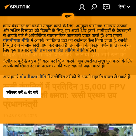
हिन्दी
भारत
हमारे वेबसाईट का प्रदर्शन उत्कृष्ट करने के लिए, अनुकूल प्रासंगिक समाचार उत्पादों
रूस की खबरें
और लक्षित विज्ञापन को दिखाने के लिए, हम अपने और हमारे भागीदारों के वेबसाइटों
से आपके बारे में अवैयक्तिक व्यावसायिक जानकारी एकत्र करते हैं। आप हमारी
रूस की गरमा-गरम खबरें जानें! सबसे रोचक आंतरिक मामलों के
गोपनीयता नीति
में आपके व्यक्तिगत डेटा का इस्तेमाल कैसे किया जाता है, इसकी
विस्तृत रूप में जानकारी प्राप्त कर सकते हैं। तकनीकों के विस्तृत वर्णन प्राप्त करने के
बारे में सूचना, रूस से स्पेशल स्टोरीस और रूसी विशेषज्ञों की प्रमुख
लिए कृपया हमारे
कूकी तथा स्वचालित लॉगिंग नीति
पढ़िए।
वैश्विक मामलों पर मान्यता प्राप्त करें। रूसियों द्वारा जानें रूस का
“स्वीकार करें & बंद करें” बटन पर क्लिक करके आप उपरोक्त लक्ष्य पुरा करने के लिए
सच!
आपके व्यक्तिगत डेटा के प्रसंस्करण की स्पष्ट सहमति प्रदान करते हैं।
आप हमारे
गोपनीयता नीति
में उल्लेखित तरीकों से अपनी सहमति वापस ले सकते हैं।
रूसी कंपनियों में प्रतिदिन 15,000 FPV
स्वीकार करें & बंद करें
ड्रोन बनाने की क्षमता: रूसी प्रथम उप
प्रधानमंत्री
10:45 03.06.2026