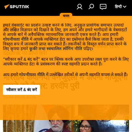
हिन्दी
भारत
हमारे वेबसाईट का प्रदर्शन उत्कृष्ट करने के लिए, अनुकूल प्रासंगिक समाचार उत्पादों
विश्व
और लक्षित विज्ञापन को दिखाने के लिए, हम अपने और हमारे भागीदारों के वेबसाइटों
से आपके बारे में अवैयक्तिक व्यावसायिक जानकारी एकत्र करते हैं। आप हमारी
खबरें ठंडे होने से पहले इन्हें पढ़िए, जानिए और इनका आनंद
गोपनीयता नीति
में आपके व्यक्तिगत डेटा का इस्तेमाल कैसे किया जाता है, इसकी
विस्तृत रूप में जानकारी प्राप्त कर सकते हैं। तकनीकों के विस्तृत वर्णन प्राप्त करने के
लीजिए। देश और विदेश की गरमा गरम तड़कती फड़कती खबरें
लिए कृपया हमारे
कूकी तथा स्वचालित लॉगिंग नीति
पढ़िए।
Sputnik पर प्राप्त करें!
“स्वीकार करें & बंद करें” बटन पर क्लिक करके आप उपरोक्त लक्ष्य पुरा करने के लिए
आपके व्यक्तिगत डेटा के प्रसंस्करण की स्पष्ट सहमति प्रदान करते हैं।
आप हमारे
गोपनीयता नीति
में उल्लेखित तरीकों से अपनी सहमति वापस ले सकते हैं।
भारतीय कंपनियां वेनेजुएला में अपनी मौजूदगी
बढ़ाने को तैयार: हरदीप पुरी
स्वीकार करें & बंद करें
15:44 05.06.2026