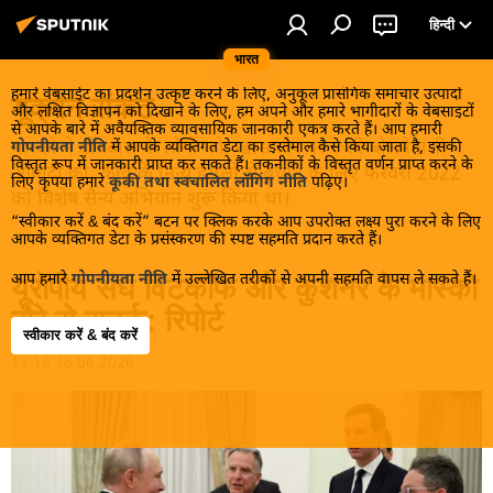
हिन्दी
भारत
हमारे वेबसाईट का प्रदर्शन उत्कृष्ट करने के लिए, अनुकूल प्रासंगिक समाचार उत्पादों
यूक्रेन संकट
और लक्षित विज्ञापन को दिखाने के लिए, हम अपने और हमारे भागीदारों के वेबसाइटों
से आपके बारे में अवैयक्तिक व्यावसायिक जानकारी एकत्र करते हैं। आप हमारी
मास्को ने डोनबास के लोगों को, खास तौर पर रूसी बोलनेवाली
गोपनीयता नीति
में आपके व्यक्तिगत डेटा का इस्तेमाल कैसे किया जाता है, इसकी
विस्तृत रूप में जानकारी प्राप्त कर सकते हैं। तकनीकों के विस्तृत वर्णन प्राप्त करने के
आबादी को, कीव के नित्य हमलों से बचाने के लिए फरवरी 2022
लिए कृपया हमारे
कूकी तथा स्वचालित लॉगिंग नीति
पढ़िए।
को विशेष सैन्य अभियान शुरू किया था।
“स्वीकार करें & बंद करें” बटन पर क्लिक करके आप उपरोक्त लक्ष्य पुरा करने के लिए
आपके व्यक्तिगत डेटा के प्रसंस्करण की स्पष्ट सहमति प्रदान करते हैं।
आप हमारे
गोपनीयता नीति
में उल्लेखित तरीकों से अपनी सहमति वापस ले सकते हैं।
यूरोपीय संघ विटकॉफ और कुशनर के मास्को
दौरे से सतर्क: रिपोर्ट
स्वीकार करें & बंद करें
13:18 16.06.2026