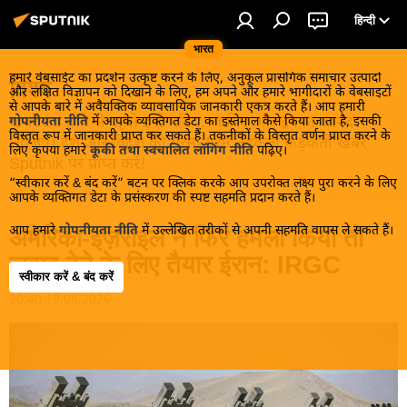
हिन्दी
भारत
हमारे वेबसाईट का प्रदर्शन उत्कृष्ट करने के लिए, अनुकूल प्रासंगिक समाचार उत्पादों
विश्व
और लक्षित विज्ञापन को दिखाने के लिए, हम अपने और हमारे भागीदारों के वेबसाइटों
से आपके बारे में अवैयक्तिक व्यावसायिक जानकारी एकत्र करते हैं। आप हमारी
खबरें ठंडे होने से पहले इन्हें पढ़िए, जानिए और इनका आनंद
गोपनीयता नीति
में आपके व्यक्तिगत डेटा का इस्तेमाल कैसे किया जाता है, इसकी
विस्तृत रूप में जानकारी प्राप्त कर सकते हैं। तकनीकों के विस्तृत वर्णन प्राप्त करने के
लीजिए। देश और विदेश की गरमा गरम तड़कती फड़कती खबरें
लिए कृपया हमारे
कूकी तथा स्वचालित लॉगिंग नीति
पढ़िए।
Sputnik पर प्राप्त करें!
“स्वीकार करें & बंद करें” बटन पर क्लिक करके आप उपरोक्त लक्ष्य पुरा करने के लिए
आपके व्यक्तिगत डेटा के प्रसंस्करण की स्पष्ट सहमति प्रदान करते हैं।
आप हमारे
गोपनीयता नीति
में उल्लेखित तरीकों से अपनी सहमति वापस ले सकते हैं।
अमेरिका-इज़राइल ने फिर हमला किया तो
जवाब देने के लिए तैयार ईरान: IRGC
स्वीकार करें & बंद करें
20:40 19.06.2026