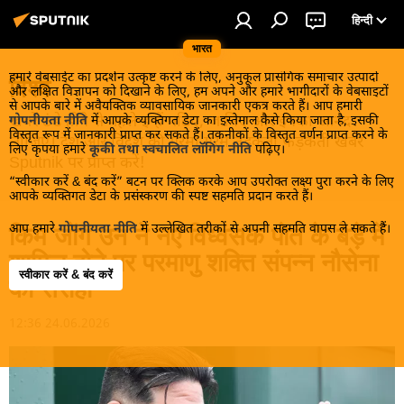
हिन्दी
भारत
हमारे वेबसाईट का प्रदर्शन उत्कृष्ट करने के लिए, अनुकूल प्रासंगिक समाचार उत्पादों
विश्व
और लक्षित विज्ञापन को दिखाने के लिए, हम अपने और हमारे भागीदारों के वेबसाइटों
से आपके बारे में अवैयक्तिक व्यावसायिक जानकारी एकत्र करते हैं। आप हमारी
खबरें ठंडे होने से पहले इन्हें पढ़िए, जानिए और इनका आनंद
गोपनीयता नीति
में आपके व्यक्तिगत डेटा का इस्तेमाल कैसे किया जाता है, इसकी
विस्तृत रूप में जानकारी प्राप्त कर सकते हैं। तकनीकों के विस्तृत वर्णन प्राप्त करने के
लीजिए। देश और विदेश की गरमा गरम तड़कती फड़कती खबरें
लिए कृपया हमारे
कूकी तथा स्वचालित लॉगिंग नीति
पढ़िए।
Sputnik पर प्राप्त करें!
“स्वीकार करें & बंद करें” बटन पर क्लिक करके आप उपरोक्त लक्ष्य पुरा करने के लिए
आपके व्यक्तिगत डेटा के प्रसंस्करण की स्पष्ट सहमति प्रदान करते हैं।
आप हमारे
गोपनीयता नीति
में उल्लेखित तरीकों से अपनी सहमति वापस ले सकते हैं।
किम जोंग उन ने नए विध्वंसक पोत के बेड़े में
शामिल होने पर परमाणु शक्ति संपन्न नौसेना
स्वीकार करें & बंद करें
को सराहा
12:36 24.06.2026