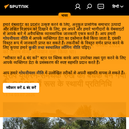
हिन्दी
भारत
हमारे वेबसाईट का प्रदर्शन उत्कृष्ट करने के लिए, अनुकूल प्रासंगिक समाचार उत्पादों
यूक्रेन संकट
और लक्षित विज्ञापन को दिखाने के लिए, हम अपने और हमारे भागीदारों के वेबसाइटों
से आपके बारे में अवैयक्तिक व्यावसायिक जानकारी एकत्र करते हैं। आप हमारी
मास्को ने डोनबास के लोगों को, खास तौर पर रूसी बोलनेवाली
गोपनीयता नीति
में आपके व्यक्तिगत डेटा का इस्तेमाल कैसे किया जाता है, इसकी
विस्तृत रूप में जानकारी प्राप्त कर सकते हैं। तकनीकों के विस्तृत वर्णन प्राप्त करने के
आबादी को, कीव के नित्य हमलों से बचाने के लिए फरवरी 2022
लिए कृपया हमारे
कूकी तथा स्वचालित लॉगिंग नीति
पढ़िए।
को विशेष सैन्य अभियान शुरू किया था।
“स्वीकार करें & बंद करें” बटन पर क्लिक करके आप उपरोक्त लक्ष्य पुरा करने के लिए
आपके व्यक्तिगत डेटा के प्रसंस्करण की स्पष्ट सहमति प्रदान करते हैं।
आप हमारे
गोपनीयता नीति
में उल्लेखित तरीकों से अपनी सहमति वापस ले सकते हैं।
यूरोप यूक्रेन-समर्थक रुख का बंधक बन गया
है: OSCE में रूस के स्थायी प्रतिनिधि
स्वीकार करें & बंद करें
13:14 03.07.2026