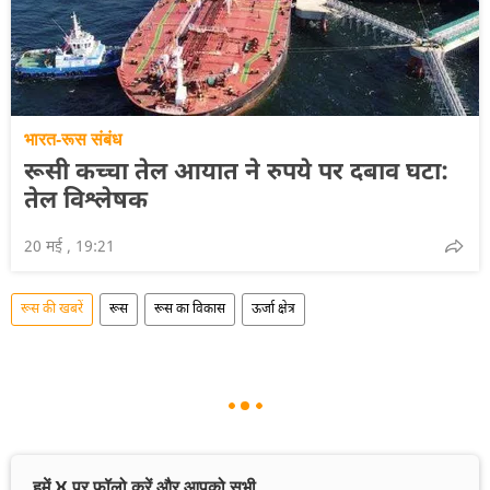
भारत-रूस संबंध
रूसी कच्चा तेल आयात ने रुपये पर दबाव घटा:
तेल विश्लेषक
20 मई , 19:21
रूस की खबरें
रूस
रूस का विकास
ऊर्जा क्षेत्र
हमें X पर फॉलो करें और आपको सभी