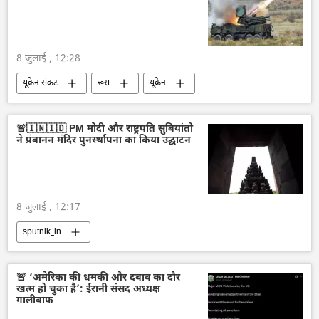
बैलिस्टिक मिसाइल प्रणाली
8 जुलाई , 12:28
यूक्रेन संकट
रूस
यूक्रेन
रूसी सेना
विशेष सैन्य अभियान
🚨🇮🇳🇮🇩 PM मोदी और राष्ट्रपति सुबियांतो
ने प्रंबानन मंदिर पुनर्स्थापना का किया उद्घाटन
8 जुलाई , 12:17
sputnik_in
🚨 ‘अमेरिका की धमकी और दबाव का दौर
खत्म हो चुका है’: ईरानी संसद अध्यक्ष
गालीबाफ