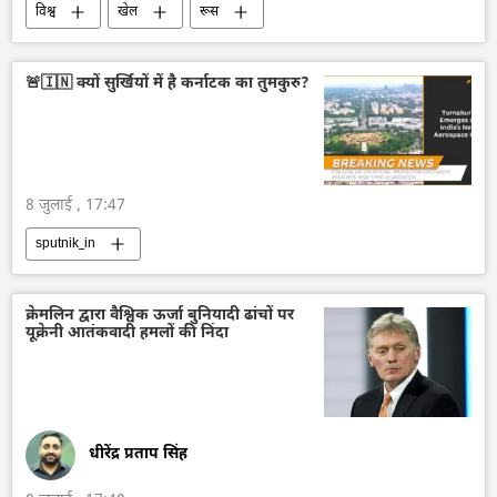
विश्व
खेल
रूस
🚨🇮🇳 क्यों सुर्खियों में है कर्नाटक का तुमकुरु?
8 जुलाई , 17:47
sputnik_in
क्रेमलिन द्वारा वैश्विक ऊर्जा बुनियादी ढांचों पर
यूक्रेनी आतंकवादी हमलों की निंदा
धीरेंद्र प्रताप सिंह