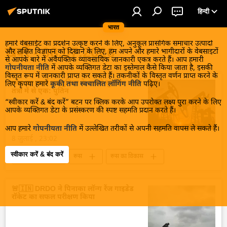
हिन्दी
भारत
हमारे वेबसाईट का प्रदर्शन उत्कृष्ट करने के लिए, अनुकूल प्रासंगिक समाचार उत्पादों
खबरें - 08.07.2026
और लक्षित विज्ञापन को दिखाने के लिए, हम अपने और हमारे भागीदारों के वेबसाइटों
से आपके बारे में अवैयक्तिक व्यावसायिक जानकारी एकत्र करते हैं। आप हमारी
गोपनीयता नीति
में आपके व्यक्तिगत डेटा का इस्तेमाल कैसे किया जाता है, इसकी
विस्तृत रूप में जानकारी प्राप्त कर सकते हैं। तकनीकों के विस्तृत वर्णन प्राप्त करने के
रूस का ऊर्जा तंत्र दुनिया के सबसे सुरक्षित ऊर्जा
लिए कृपया हमारे
कूकी तथा स्वचालित लॉगिंग नीति
पढ़िए।
तंत्रों में से एक: पुतिन
“स्वीकार करें & बंद करें” बटन पर क्लिक करके आप उपरोक्त लक्ष्य पुरा करने के लिए
आपके व्यक्तिगत डेटा के प्रसंस्करण की स्पष्ट सहमति प्रदान करते हैं।
आप हमारे
गोपनीयता नीति
में उल्लेखित तरीकों से अपनी सहमति वापस ले सकते हैं।
8 जुलाई , 23:02
स्वीकार करें & बंद करें
रूस की खबरें
रूस
रूस का विकास
ऊर्जा क्षेत्र
🚨🇮🇳 DRDO ने पिनाका लॉन्ग रेंज गाइडेड
रॉकेट का सफल परीक्षण किया