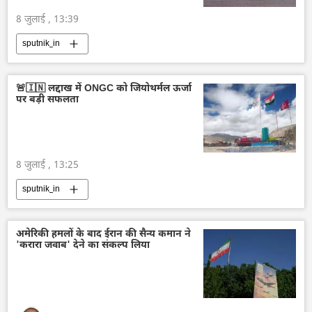
8 जुलाई , 13:39
sputnik_in
🚨🇮🇳 लद्दाख में ONGC को जियोथर्मल ऊर्जा
पर बड़ी सफलता
8 जुलाई , 13:25
sputnik_in
अमेरिकी हमलों के बाद ईरान की सैन्य कमान ने
'करारा जवाब' देने का संकल्प लिया