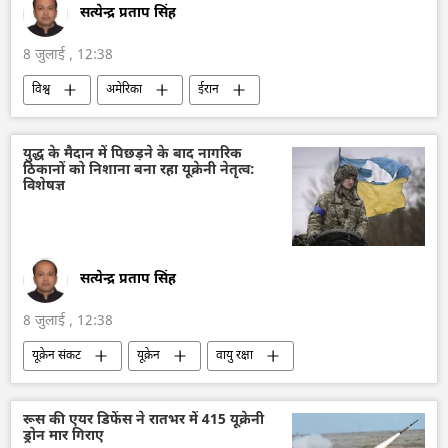
सत्येन्द्र प्रताप सिंह
8 जुलाई , 12:38
विश्व
अमेरिका
ईरान
अमेरिका-इजराइल-ईरान युद्ध
होर्मुज स्ट्रेट
विदेश मंत्रालय
जहाजी बेड़ा
तेल
युद्ध के मैदान में पिछड़ने के बाद नागरिक
ठिकानों को निशाना बना रहा यूक्रेनी नेतृत्व:
विशेषज्ञ
सत्येन्द्र प्रताप सिंह
8 जुलाई , 12:38
यूक्रेन संकट
यूक्रेन
वायु रक्षा
वायुसेना
रूस
नागरिक लोग
विशेष सैन्य अभियान
रूसी सैन्य तकनीक
रूस की एयर डिफेंस ने रातभर में 415 यूक्रेनी
ड्रोन मार गिराए
सैन्य तकनीक
मिसाइल विध्वंसक