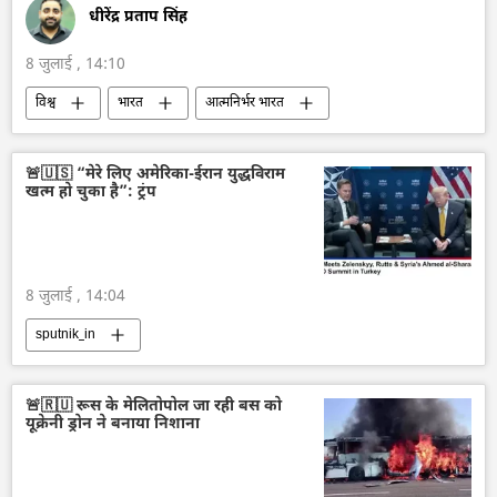
धीरेंद्र प्रताप सिंह
8 जुलाई , 14:10
विश्व
भारत
आत्मनिर्भर भारत
भारत का विकास
भारत सरकार
दिल्ली
भारतीय संस्कृति
भारतीय पुरातत्व सर्वेक्षण
🚨🇺🇸 “मेरे लिए अमेरिका-ईरान युद्धविराम
खत्म हो चुका है”: ट्रंप
इंडोनेशिया
द्विपक्षीय रिश्ते
द्विपक्षीय व्यापार
UNESCO
8 जुलाई , 14:04
sputnik_in
🚨🇷🇺 रूस के मेलितोपोल जा रही बस को
यूक्रेनी ड्रोन ने बनाया निशाना