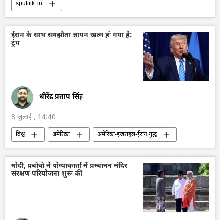
sputnik_in
ईरान के साथ समझौता ज्ञापन खत्म हो गया है:
ट्रंप
धीरेंद्र प्रताप सिंह
8 जुलाई , 14:40
विश्व
अमेरिका
अमेरिका-इजराइल-ईरान युद्ध
ईरान
तेहरान
द्विपक्षीय रिश्ते
इस्लामिक रिवोल्यूशनरी गार्ड कॉर्प्स
नाटो
मोदी, प्रबोवो ने योग्याकार्ता में प्रम्बानन मंदिर
संरक्षण परियोजना शुरू की
डॉनल्ड ट्रम्प