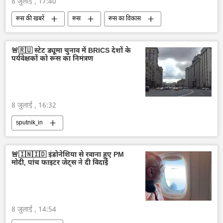
8 जुलाई , 17:40
रूस की खबरें
रूस
रूस का विकास
मास्को
यूक्रेन सशस्त्र बल
यूक्रेन
आतंकवादी
आतंकवाद
परमाणु संयंत्र
🚨🇷🇺 स्टेट ड्यूमा चुनाव में BRICS देशों के
पर्यवेक्षकों को रूस का निमंत्रण
परमाणु ऊर्जा
परमाणु हथियार
क्रेमलिन
क्रेमलिन के प्रवक्ता दिमित्री पेसकोव
व्लादिमीर पुतिन
तुर्की
नॉर्ड स्ट्रीम पाइपलाइन
बाल्टिक सागर
8 जुलाई , 16:32
sputnik_in
🚨🇮🇳🇮🇩 इंडोनेशिया से रवाना हुए PM
मोदी, पांच फाइटर जेट्स ने दी विदाई
8 जुलाई , 14:54