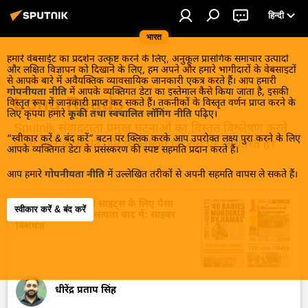
हिन्दी
भारत
हमारे वेबसाईट का प्रदर्शन उत्कृष्ट करने के लिए, अनुकूल प्रासंगिक समाचार उत्पादों
और लक्षित विज्ञापन को दिखाने के लिए, हम अपने और हमारे भागीदारों के वेबसाइटों
से आपके बारे में अवैयक्तिक व्यावसायिक जानकारी एकत्र करते हैं। आप हमारी
15 लेख
गोपनीयता नीति
में आपके व्यक्तिगत डेटा का इस्तेमाल कैसे किया जाता है, इसकी
Long Reads
विस्तृत रूप में जानकारी प्राप्त कर सकते हैं। तकनीकों के विस्तृत वर्णन प्राप्त करने के
लिए कृपया हमारे
कूकी तथा स्वचालित लॉगिंग नीति
पढ़िए।
Sputnik संवाददाता प्रमुख घटनाओं का विस्तृत विश्लेषण करते
“स्वीकार करें & बंद करें” बटन पर क्लिक करके आप उपरोक्त लक्ष्य पुरा करने के लिए
हैं जो गहरे अध्यायन और विश्लेषकों की राय पर आधारित है।
आपके व्यक्तिगत डेटा के प्रसंस्करण की स्पष्ट सहमति प्रदान करते हैं।
आप हमारे
गोपनीयता नीति
में उल्लेखित तरीकों से अपनी सहमति वापस ले सकते हैं।
मेटा* और एक्स जैसी साइट्स के लिए पैसा
स्वीकार करें & बंद करें
पहले और खबरों की सत्यता बाद में: साइबर
विशेषज्ञ
धीरेंद्र प्रताप सिंह