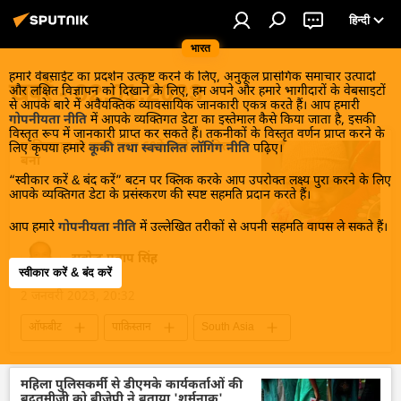
हिन्दी
भारत
हमारे वेबसाईट का प्रदर्शन उत्कृष्ट करने के लिए, अनुकूल प्रासंगिक समाचार उत्पादों
खबरें - 02.01.2023
और लक्षित विज्ञापन को दिखाने के लिए, हम अपने और हमारे भागीदारों के वेबसाइटों
से आपके बारे में अवैयक्तिक व्यावसायिक जानकारी एकत्र करते हैं। आप हमारी
गोपनीयता नीति
में आपके व्यक्तिगत डेटा का इस्तेमाल कैसे किया जाता है, इसकी
विस्तृत रूप में जानकारी प्राप्त कर सकते हैं। तकनीकों के विस्तृत वर्णन प्राप्त करने के
पाकिस्तान के हाजी जान 60वें बच्चे का पिता
लिए कृपया हमारे
कूकी तथा स्वचालित लॉगिंग नीति
पढ़िए।
बना
“स्वीकार करें & बंद करें” बटन पर क्लिक करके आप उपरोक्त लक्ष्य पुरा करने के लिए
आपके व्यक्तिगत डेटा के प्रसंस्करण की स्पष्ट सहमति प्रदान करते हैं।
आप हमारे
गोपनीयता नीति
में उल्लेखित तरीकों से अपनी सहमति वापस ले सकते हैं।
सत्येन्द्र प्रताप सिंह
स्वीकार करें & बंद करें
2 जनवरी 2023, 20:32
ऑफबीट
पाकिस्तान
South Asia
महिला पुलिसकर्मी से डीएमके कार्यकर्ताओं की
बदतमीजी को बीजेपी ने बताया 'शर्मनाक'