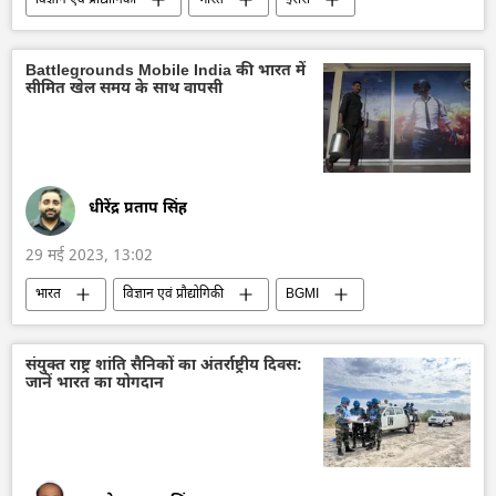
अंतरिक्ष
अंतरिक्ष उद्योग
अंतरिक्ष अनुसंधान
आंध्रप्रदेश
Battlegrounds Mobile India की भारत में
सीमित खेल समय के साथ वापसी
धीरेंद्र प्रताप सिंह
29 मई 2023, 13:02
भारत
विज्ञान एवं प्रौद्योगिकी
BGMI
विडिओ और मोबाइल गेम
मनोरंजन
ऑफबीट
संयुक्त राष्ट्र शांति सैनिकों का अंतर्राष्ट्रीय दिवस:
जानें भारत का योगदान