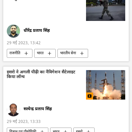
बेराकटार
हिमार्स मिसाइल
धीरेंद्र प्रताप सिंह
29 मई 2023, 13:42
राजनीति
भारत
भारतीय सेना
भारतीय सशस्‍त्र सेनाएँ
गृह मंत्री अमित शाह
मणिपुर
मणिपुर हिंसा
जातीय हिंसा
इसरो ने अगली पीढ़ी का नैविगेशन सैटेलाइट
किया लॉन्च
अर्धसैनिक बल
विवाद
सत्येन्द्र प्रताप सिंह
29 मई 2023, 13:33
विज्ञान एवं प्रौद्योगिकी
भारत
इसरो