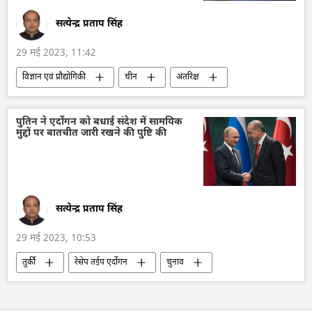
सत्येन्द्र प्रताप सिंह
29 मई 2023, 11:42
विज्ञान एवं प्रौद्योगिकी
चीन
अंतरिक्ष
अंतरिक्ष उद्योग
अंतरिक्ष अनुसंधान
शी जिनपिंग
पुतिन ने एर्दोगन को बधाई संदेश में सामयिक
मुद्दों पर बातचीत जारी रखने की पुष्टि की
सत्येन्द्र प्रताप सिंह
29 मई 2023, 10:53
तुर्की
रेसेप तईप एर्दोगन
चुनाव
व्लादिमीर पुतिन
रूस