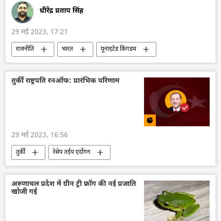
धीरेंद्र प्रताप सिंह
29 मई 2023, 17:21
राजनीति
भारत
यूनाइटेड किंगडम
केंद्रीय जांच ब्यूरो (सीबीआई)
भ्रष्टाचार
Rolls Royce
तुर्की राष्ट्रपति रनऑफ: प्रारंभिक परिणाम
29 मई 2023, 16:56
तुर्की
रेसेप तईप एर्दोगन
केमल किलिकडारोग्लू
चुनाव
अरुणाचल प्रदेश में ग्रीन ट्री फ्रॉग की नई प्रजाति
खोजी गई