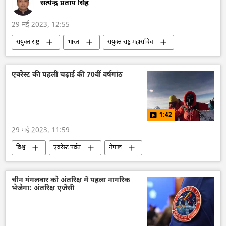
सत्येन्द्र प्रताप सिंह
29 मई 2023, 12:55
संयुक्त राष्ट्र
भारत
संयुक्त राष्ट्र महासचिव
संयुक्त राष्ट्र शांति सैनिक
एंटोनियो गुटेरेस
एस. जयशंकर
Explainers
एवरेस्ट की पहली चढ़ाई की 70वीं वर्षगांठ
1:42
29 मई 2023, 11:59
विश्व
एवरेस्ट पर्वत
नेपाल
मनोरंजन
चीन मंगलवार को अंतरिक्ष में पहला नागरिक
भेजेगा: अंतरिक्ष एजेंसी