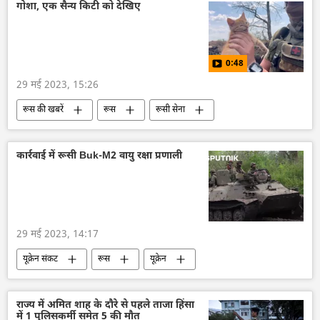
आपराधिक मानहानि
न्यायालय
दिल्ली
गोशा, एक सैन्य किटी को देखिए
0:48
29 मई 2023, 15:26
रूस की खबरें
रूस
रूसी सेना
MoD (Russia)
रक्षा मंत्रालय (MoD)
जानवर
कार्रवाई में रूसी Buk-M2 वायु रक्षा प्रणाली
29 मई 2023, 14:17
यूक्रेन संकट
रूस
यूक्रेन
विशेष सैन्य अभियान
राष्ट्रीय सुरक्षा
डोनबास
रक्षा मंत्रालय (MoD)
MoD (Russia)
राज्य में अमित शाह के दौरे से पहले ताजा हिंसा
में 1 पुलिसकर्मी समेत 5 की मौत