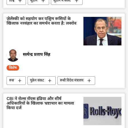
विश्व
सूडान
सूडान में संकट
भुखमरी
मौसम
संयुक्त राष्ट्र
UNICEF
ज़ेलेंस्की को सहयोग कर पश्चिम रूसियों के
खिलाफ नरसंहार का समर्थन करता है: लवरोव
सत्येन्द्र प्रताप सिंह
विशेष
रूस
यूक्रेन संकट
रूसी विदेश मंत्रालय
सर्गे लवरोव
यूक्रेन
विशेष सैन्य अभियान
रूसी सेना
F-16 लड़ाकू विमान
CBI ने रोल्स रॉयस इंडिया और शीर्ष
अधिकारियों के खिलाफ भ्रष्टाचार का मामला
किया दर्ज