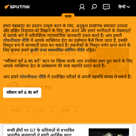
हिन्दी
भारत
हमारे वेबसाईट का प्रदर्शन उत्कृष्ट करने के लिए, अनुकूल प्रासंगिक समाचार उत्पादों
खबरें - 29.05.2023
और लक्षित विज्ञापन को दिखाने के लिए, हम अपने और हमारे भागीदारों के वेबसाइटों
से आपके बारे में अवैयक्तिक व्यावसायिक जानकारी एकत्र करते हैं। आप हमारी
गोपनीयता नीति
में आपके व्यक्तिगत डेटा का इस्तेमाल कैसे किया जाता है, इसकी
विस्तृत रूप में जानकारी प्राप्त कर सकते हैं। तकनीकों के विस्तृत वर्णन प्राप्त करने के
विपक्ष ने पहलवानों का गलत इस्तेमाल किया:
लिए कृपया हमारे
कूकी तथा स्वचालित लॉगिंग नीति
पढ़िए।
पहलवानों और पुलिस के बीच हाथापाई पर
योगेश्वर दत्त
“स्वीकार करें & बंद करें” बटन पर क्लिक करके आप उपरोक्त लक्ष्य पुरा करने के लिए
आपके व्यक्तिगत डेटा के प्रसंस्करण की स्पष्ट सहमति प्रदान करते हैं।
आप हमारे
गोपनीयता नीति
में उल्लेखित तरीकों से अपनी सहमति वापस ले सकते हैं।
धीरेंद्र प्रताप सिंह
स्वीकार करें & बंद करें
29 मई 2023, 20:19
राजनीति
भारत
दिल्ली
दिल्ली पुलिस
भारतीय कुश्ती महासंघ
रूसी हीरों पर G7 के प्रतिबंधों से प्रभावित
भारतीय कामगारों ने मांगी आर्थिक मदद