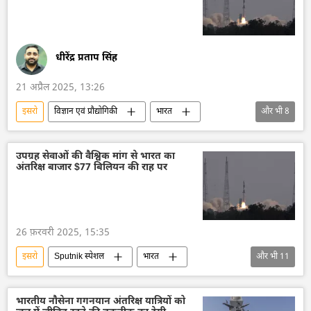
पृथ्वी
धीरेंद्र प्रताप सिंह
21 अप्रैल 2025, 13:26
इसरो
विज्ञान एवं प्रौद्योगिकी
भारत
और भी
8
भारत सरकार
भारत का विकास
आत्मनिर्भर भारत
तकनीकी विकास
उपग्रह सेवाओं की वैश्विक मांग से भारत का
अंतरिक्ष बाजार $77 बिलियन की राह पर
विज्ञान एवं प्रौद्योगिकी
अंतरिक्ष
अंतरिक्ष उद्योग
अंतरिक्ष अनुसंधान
26 फ़रवरी 2025, 15:35
इसरो
Sputnik स्पेशल
भारत
और भी
11
भारत सरकार
भारत का विकास
आत्मनिर्भर भारत
दिल्ली
तकनीकी विकास
भारतीय नौसेना गगनयान अंतरिक्ष यात्रियों को