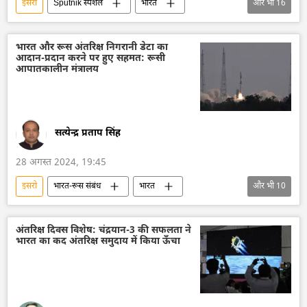
इसरो
Sputnik स्पेशल
भारत
और भी
16
भारत सरकार
भारत का विकास
दिल्ली
रूस का विकास
रूस
मास्को
भारत और रूस अंतरिक्ष निगरानी डेटा का
आदान-प्रदान करने पर हुए सहमत: रूसी
रोसाटॉम
अंतरिक्ष
अंतरिक्ष उद्योग
आपातकालीन मंत्रालय
अंतरिक्ष अनुसंधान
चीन
चंद्रमा
चंद्रयान-3
सैन्य तकनीकी सहयोग
तकनीकी विकास
विज्ञान एवं प्रौद्योगिकी
सत्येन्द्र प्रताप सिंह
28 अगस्त 2024, 19:45
इसरो
भारत-रूस संबंध
भारत
और भी
10
भारत सरकार
भारत का विकास
अंतरिक्ष
अंतरिक्ष उद्योग
अंतरिक्ष अनुसंधान
रूस
अंतरिक्ष दिवस विशेष: चंद्रयान-3 की सफलता ने
भारत का कद अंतरिक्ष समुदाय में किया ऊँचा
रूस का विकास
डेटा विज्ञान
विज्ञान एवं प्रौद्योगिकी
तकनीकी विकास