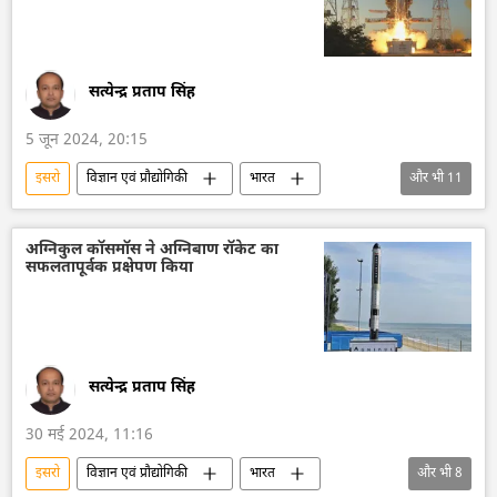
सत्येन्द्र प्रताप सिंह
5 जून 2024, 20:15
इसरो
विज्ञान एवं प्रौद्योगिकी
भारत
और भी
11
हिंदुस्तान एयरोनॉटिक्स लिमिटेड (HAL)
रॉकेट प्रक्षेपण
सुपर कंप्यूटर
भारत का विकास
अग्निकुल कॉसमॉस ने अग्निबाण रॉकेट का
सफलतापूर्वक प्रक्षेपण किया
भारत सरकार
अंतरिक्ष
अंतरिक्ष उद्योग
अंतरिक्ष अनुसंधान
तकनीकी विकास
उपग्रह
उपग्रह प्रक्षेपण
सत्येन्द्र प्रताप सिंह
30 मई 2024, 11:16
इसरो
विज्ञान एवं प्रौद्योगिकी
भारत
और भी
8