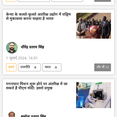
भारत
भारत का विकास
भारत सरकार
Make in India
अंतरिक्ष
अंतरिक्ष उद्योग
केन्या के फलते-फूलते अंतरिक्ष उद्योग में पश्चिम
से मुकाबला करना चाहता है भारत
अंतरिक्ष अनुसंधान
रूसी सैन्य तकनीक
सैन्य तकनीक
सैन्य तकनीकी सहयोग
तकनीकी विकास
विज्ञान एवं प्रौद्योगिकी
धीरेंद्र प्रताप सिंह
1 जुलाई 2024, 16:01
इसरो
राजनीति
भारत
और भी
12
भारत का विकास
भारत सरकार
आत्मनिर्भर भारत
अंतरिक्ष
अंतरिक्ष उद्योग
गगनयान मिशन शुरू होने पर अंतरिक्ष में जा
सकते हैं पीएम मोदी: इसरो प्रमुख
अंतरिक्ष अनुसंधान
इटली
दक्षिण अफ्रीका
तकनीकी विकास
विज्ञान एवं प्रौद्योगिकी
विदेश मंत्रालय
भारत का विदेश मंत्रालय (MEA)
रक्षा मंत्रालय (MoD)
सत्येन्द्र प्रताप सिंह