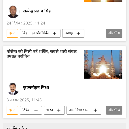
सत्येन्द्र प्रताप सिंह
24 दिसंबर 2025, 11:24
इसरो
विज्ञान एवं प्रौद्योगिकी
उपग्रह
और भी
8
उपग्रह प्रक्षेपण
अंतरिक्ष
अंतरिक्ष उद्योग
अंतरिक्ष अनुसंधान
पृथ्वी
नौसेना को मिली नई शक्ति, सबसे भारी संचार
उपग्रह प्रक्षेपित
विडिओ और मोबाइल गेम
भारत
भारत का विकास
कृष्णमोहन मिश्रा
3 नवंबर 2025, 11:45
इसरो
डिफेंस
भारत
आत्मनिर्भर भारत
और भी
4
भारतीय नौसेना
हिंद-प्रशांत क्षेत्र
आतंकवाद
आतंकवाद का मुकाबला