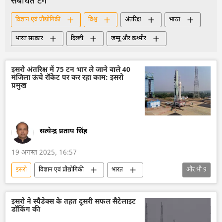
संबंधित टैग
विज्ञान एवं प्रौद्योगिकी
विश्व
अंतरिक्ष
भारत
भारत सरकार
दिल्ली
जम्मू और कश्मीर
इसरो अंतरिक्ष में 75 टन भार ले जाने वाले 40
मंजिला ऊंचे रॉकेट पर कर रहा काम: इसरो
प्रमुख
सत्येन्द्र प्रताप सिंह
19 अगस्त 2025, 16:57
इसरो
विज्ञान एवं प्रौद्योगिकी
भारत
और भी
9
भारत सरकार
भारत का विकास
अंतरिक्ष
अंतरिक्ष उद्योग
अंतरिक्ष अनुसंधान
इसरो ने स्पैडेक्स के तहत दूसरी सफल सैटेलाइट
डॉकिंग की
रॉकेट प्रक्षेपण
उपग्रह
उपग्रह प्रक्षेपण