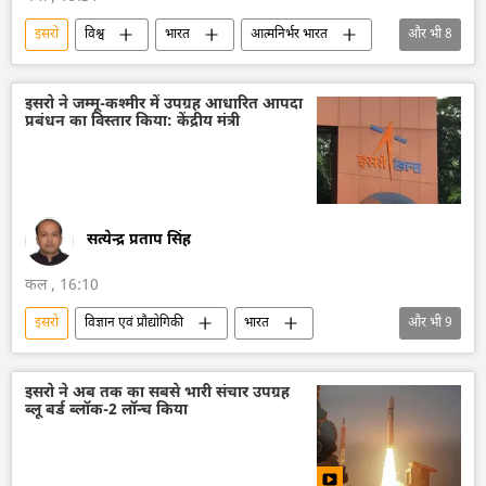
इसरो
विश्व
भारत
आत्मनिर्भर भारत
और भी
8
भारत का विकास
भारत सरकार
दिल्ली
अंतरिक्ष
अंतरिक्ष उद्योग
अंतरिक्ष अनुसंधान
इसरो ने जम्मू-कश्मीर में उपग्रह आधारित आपदा
प्रबंधन का विस्तार किया: केंद्रीय मंत्री
तकनीकी विकास
सैन्य तकनीकी सहयोग
सत्येन्द्र प्रताप सिंह
कल , 16:10
इसरो
विज्ञान एवं प्रौद्योगिकी
भारत
और भी
9
भारत सरकार
भारत की संसद
भारत का विकास
उपग्रह
उपग्रह प्रक्षेपण
इसरो ने अब तक का सबसे भारी संचार उपग्रह
ब्लू बर्ड ब्लॉक-2 लॉन्च किया
जम्मू और कश्मीर
अंतरिक्ष
अंतरिक्ष उद्योग
अंतरिक्ष अनुसंधान