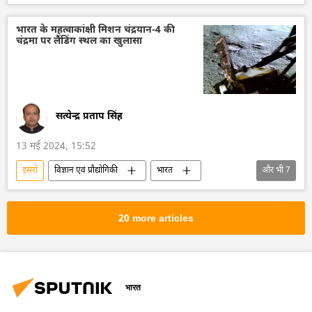
अंतरिक्ष
अंतरिक्ष उद्योग
अंतरिक्ष अनुसंधान
रॉकेट प्रक्षेपण
उपग्रह
उपग्रह प्रक्षेपण
भारत के महत्वाकांक्षी मिशन चंद्रयान-4 की
चंद्रमा पर लैंडिंग स्थल का खुलासा
भारत का विकास
तकनीकी विकास
सत्येन्द्र प्रताप सिंह
13 मई 2024, 15:52
इसरो
विज्ञान एवं प्रौद्योगिकी
भारत
और भी
7
चंद्रयान-3
अंतरिक्ष
अंतरिक्ष उद्योग
अंतरिक्ष अनुसंधान
पृथ्वी
रॉकेट प्रक्षेपण
20 more articles
तकनीकी विकास
भारत