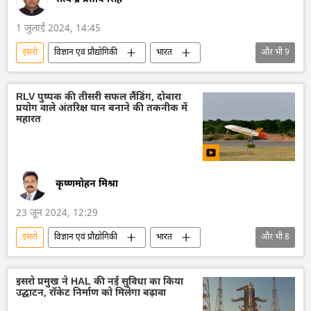
1 जुलाई 2024, 14:45
इसरो
विज्ञान एवं प्रौद्योगिकी
भारत
और भी
9
नरेन्द्र मोदी
अंतरिक्ष
अंतरिक्ष उद्योग
अंतरिक्ष अनुसंधान
गगनयान
पृथ्वी
RLV पुष्पक की तीसरी सफल लैंडिंग, दोबारा
प्रयोग वाले अंतरिक्ष यान बनाने की तकनीक में
भारत का विकास
भारत सरकार
महारत
तकनीकी विकास
कृष्णमोहन मिश्रा
23 जून 2024, 12:29
इसरो
विज्ञान एवं प्रौद्योगिकी
भारत
और भी
8
भारत का विकास
रॉकेट प्रक्षेपण
अंतरिक्ष
अंतरिक्ष उद्योग
अंतरिक्ष अनुसंधान
इसरो प्रमुख ने HAL की नई सुविधा का किया
उद्घाटन, रॉकेट निर्माण को मिलेगा बढ़ावा
तकनीकी विकास
उपग्रह
उपग्रह प्रक्षेपण