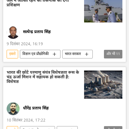
जल में जीवित रहने की तकनीक का देगी
अंतरिक्ष
अंतरिक्ष उद्योग
प्रशिक्षण
अंतरिक्ष अनुसंधान
रूस का विकास
रूस
विज्ञान एवं प्रौद्योगिकी
सत्येन्द्र प्रताप सिंह
9 दिसंबर 2024, 16:19
इसरो
विज्ञान एवं प्रौद्योगिकी
भारत सरकार
और भी
11
भारत
भारत का विकास
भारतीय नौसेना
गगनयान
अंतरिक्ष
अंतरिक्ष अनुसंधान
भारत की छोटे परमाणु संयंत्र विशेषज्ञता रूस के
चंद्र ऊर्जा मिशन में सहायक हो सकती है:
अंतरिक्ष उद्योग
रूस
मौसम
विशेषज्ञ
पृथ्वी
हिन्द महासागर
धीरेंद्र प्रताप सिंह
10 सितंबर 2024, 17:22