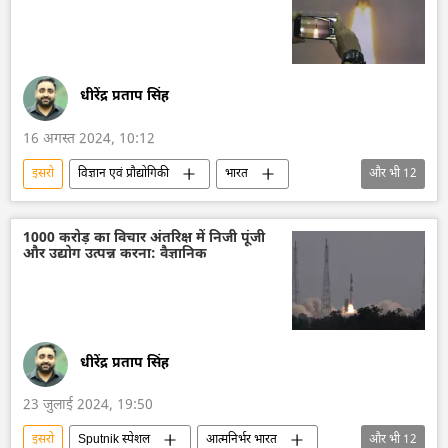
रोसोबोरोनेक्सपोर्ट
भारत
चंद्रयान-3
चंद्रमा
लूना-25
धीरेंद्र प्रताप सिंह
16 अगस्त 2024, 10:12
इसरो
विज्ञान एवं प्रौद्योगिकी
भारत
और भी
12
भारत सरकार
भारत का विकास
दिल्ली
नरेन्द्र मोदी
तकनीकी विकास
1000 करोड़ का विचार अंतरिक्ष में निजी पूंजी
और उद्योग उत्पन्न करना: वैज्ञानिक
विज्ञान एवं प्रौद्योगिकी
अंतरिक्ष
अंतरिक्ष उद्योग
अंतरिक्ष अनुसंधान
विशेषज्ञ
रॉकेट प्रक्षेपण
उपग्रह प्रक्षेपण
धीरेंद्र प्रताप सिंह
23 जुलाई 2024, 19:50
इसरो
Sputnik स्पेशल
आत्मनिर्भर भारत
और भी
12