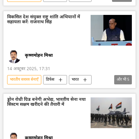
भारत के रक्षा मंत्री
रूस
पाकिस्तान
फिलीपींस
वियतनाम
ब्राज़ील
विकसित देश संयुक्त राष्ट्र शांति अभियानों में
सहायता करेंः राजनाथ सिंह
ब्रह्मोस
सुखोई-30MKI
तेजस जेट
लड़ाकू विमान मिग-29
भारतीय सेना
भारतीय वायुसेना
भारतीय नौसेना
कृष्णमोहन मिश्रा
14 अक्टूबर 2025, 17:31
भारतीय सशस्‍त्र सेनाएँ
डिफेंस
भारत
और भी
5
भारत सरकार
भारतीय सेना
दिल्ली
सैन्य तकनीक
लेबनान
ड्रोन रोधी ग्रिड बनेगी अभेद्य, भारतीय सेना नया
सिस्टम सक्षम खरीदने की तैयारी में
कृष्णमोहन मिश्रा