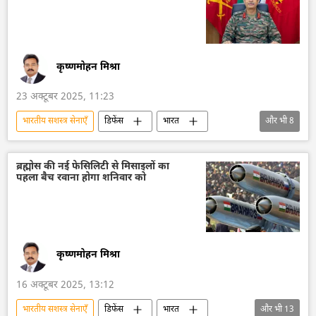
कृष्णमोहन मिश्रा
23 अक्टूबर 2025, 11:23
भारतीय सशस्‍त्र सेनाएँ
डिफेंस
भारत
और भी
8
भारतीय सेना
पाकिस्तान
चीन
ड्रोन
कामिकेज़ ड्रोन
आतंकवाद
ब्रह्मोस की नई फेसिलिटी से मिसाइलों का
पहला बैच रवाना होगा शनिवार को
आतंकवाद विरोधी दस्ता
आतंकवाद का मुकाबला
कृष्णमोहन मिश्रा
16 अक्टूबर 2025, 13:12
भारतीय सशस्‍त्र सेनाएँ
डिफेंस
भारत
और भी
13