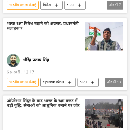
भारतीय सशस्‍त्र सेनाएँ
डिफेंस
भारत
और भी
7
भारत सरकार
भारतीय सेना
हिमालय
हिमालयी क्षेत्र
राजस्थान
ड्रोन
भारत रक्षा निवेश बढ़ाने को अग्रसर: प्रधानमंत्री
सलाहकार
ड्रोन हमला
धीरेंद्र प्रताप सिंह
6 फ़रवरी , 12:17
भारतीय सशस्‍त्र सेनाएँ
Sputnik स्पेशल
भारत
और भी
13
आत्मनिर्भर भारत
भारत का विकास
भारत सरकार
दिल्ली
सकल घरेलू उत्पाद
ऑपरेशन सिंदूर के बाद भारत के रक्षा बजट में
बड़ी वृद्धि, सेनाओं को आधुनिक बनाने पर ज़ोर
भारत के रक्षा मंत्री
रक्षा मंत्रालय (MoD)
वायु रक्षा
भारतीय वायुसेना
भारतीय नौसेना
भारतीय सेना