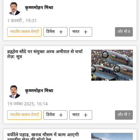
भारतीय अर्थव्यवस्था
भारतीय बाजार
कृष्णमोहन मिश्रा
1 फ़रवरी , 19:31
भारतीय सशस्‍त्र सेनाएँ
डिफेंस
भारत
और भी
8
आत्मनिर्भर भारत
भारत सरकार
रक्षा मंत्रालय (MoD)
भारतीय सेना
ब्रह्मोस सौदे पर संयुक्त अरब अमीरात से चर्चा
तेज़: सूत्र
भारतीय वायुसेना
भारतीय नौसेना
पाकिस्तान
DRDO
कृष्णमोहन मिश्रा
19 नवंबर 2025, 16:14
भारतीय सशस्‍त्र सेनाएँ
डिफेंस
भारत
और भी
7
रूस
संयुक्त अरब अमीरात
भारतीय सेना
भारतीय वायुसेना
भारतीय नौसेना
ब्रह्मोस
बर्फीले पहाड़, खराब मौसम में काम आएगी