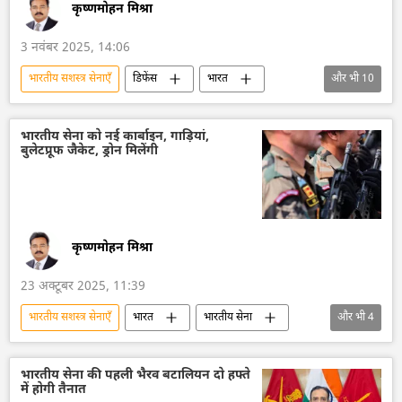
कृष्णमोहन मिश्रा
3 नवंबर 2025, 14:06
भारतीय सशस्‍त्र सेनाएँ
डिफेंस
भारत
और भी
10
भारतीय सेना
भारतीय वायुसेना
भारतीय नौसेना
पाकिस्तान
युद्धपोत
भारतीय सेना को नई कार्बाइन, गाड़ियां,
बुलेटप्रूफ जैकेट, ड्रोन मिलेंगी
सीमा सुरक्षा बल (बीएसएफ)/ BSF
भारतीय तटरक्षक बल
राजस्थान
गुजरात
अरब सागर
कृष्णमोहन मिश्रा
23 अक्टूबर 2025, 11:39
भारतीय सशस्‍त्र सेनाएँ
भारत
भारतीय सेना
और भी
4
अडानी एंटरप्राइजेज
AK-203
ड्रोन
डिफेंस
भारतीय सेना की पहली भैरव बटालियन दो हफ्ते
में होगी तैनात