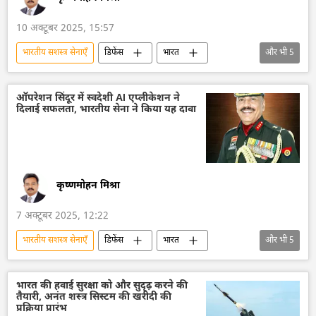
10 अक्टूबर 2025, 15:57
भारतीय सशस्‍त्र सेनाएँ
डिफेंस
भारत
और भी
5
भारत सरकार
भारतीय सेना
पाकिस्तान
ड्रोन
ड्रोन हमला
ऑपरेशन सिंदूर में स्वदेशी AI एप्लीकेशन ने
दिलाई सफलता, भारतीय सेना ने किया यह दावा
कृष्णमोहन मिश्रा
7 अक्टूबर 2025, 12:22
भारतीय सशस्‍त्र सेनाएँ
डिफेंस
भारत
और भी
5
भारत सरकार
भारतीय सेना
पाकिस्तान
आतंकवादी
बैलिस्टिक मिसाइल प्रणाली
भारत की हवाई सुरक्षा को और सुदृढ़ करने की
तैयारी, अनंत शस्त्र सिस्टम की खरीदी की
प्रक्रिया प्रारंभ