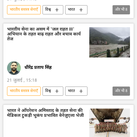
भारतीय सशस्‍त्र सेनाएँ
विश्व
भारत
और भी
8
आत्मनिर्भर भारत
भारत का विकास
भारत सरकार
दिल्ली
सैन्य तकनीक
भारतीय सेना का असम में 'जल राहत III'
अभियान के तहत बाढ़ राहत और बचाव कार्य
तकनीकी विकास
सैन्य तकनीकी सहयोग
तेज
भारतीय सेना
धीरेंद्र प्रताप सिंह
21 जुलाई , 15:18
भारतीय सशस्‍त्र सेनाएँ
विश्व
भारत
और भी
8
भारत का विकास
भारत सरकार
दिल्ली
आपदा राहत
बचाव कार्य
मौत
भारत ने ऑपरेशन अमिस्ताद के तहत सेना की
मेडिकल टुकड़ी भूकंप प्रभावित वेनेज़ुएला भेजी
भारतीय सेना
असम