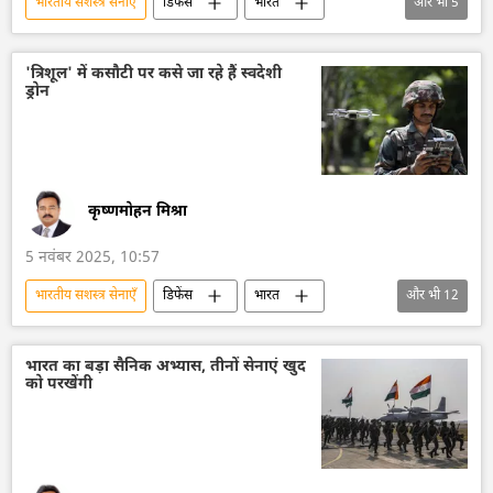
भारतीय सशस्‍त्र सेनाएँ
डिफेंस
भारत
और भी
5
रूस
पाकिस्तान
हिंदुस्तान एयरोनॉटिक्स लिमिटेड (HAL)
सुखोई-30MKI
'त्रिशूल' में कसौटी पर कसे जा रहे हैं स्वदेशी
ड्रोन
भारतीय सेना
भारतीय वायुसेना
कृष्णमोहन मिश्रा
5 नवंबर 2025, 10:57
भारतीय सशस्‍त्र सेनाएँ
डिफेंस
भारत
और भी
12
आत्मनिर्भर भारत
पाकिस्तान
भारतीय सेना
भारतीय वायुसेना
भारतीय नौसेना
भारत का बड़ा सैनिक अभ्यास, तीनों सेनाएं खुद
को परखेंगी
जम्मू और कश्मीर
पंजाब
राजस्थान
गुजरात
लद्दाख
ड्रोन
ड्रोन हमला