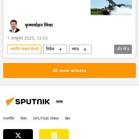
कृष्णमोहन मिश्रा
1 अक्टूबर 2025, 12:53
भारतीय सशस्‍त्र सेनाएँ
डिफेंस
भारत
और भी
8
भारत सरकार
भारतीय सेना
भारतीय वायुसेना
DRDO
रूस
20 more articles
पाकिस्तान
ड्रोन
ड्रोन हमला
भारत
राजनीति
विश्व
SPUTNIK स्पेशल
खेल