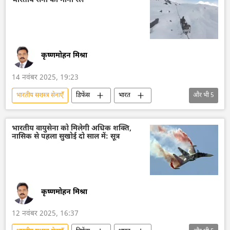
भारतीय सेना की मोनो रेल
तेजस जेट
लड़ाकू विमान मिग-29
कृष्णमोहन मिश्रा
14 नवंबर 2025, 19:23
भारतीय सशस्‍त्र सेनाएँ
डिफेंस
भारत
और भी
5
भारतीय सेना
अरुणाचल प्रदेश
हिमालय
हिमालयी क्षेत्र
चीन
भारतीय वायुसेना को मिलेगी अधिक शक्ति,
नासिक से पहला सुखोई दो साल में: सूत्र
कृष्णमोहन मिश्रा
12 नवंबर 2025, 16:37