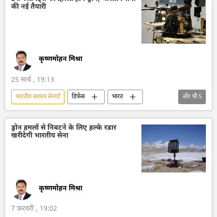
की नई तैयारी
ड्रोन हमला
कृष्णमोहन मिश्रा
25 मार्च , 19:13
भारतीय सशस्‍त्र सेनाएँ
डिफेंस
भारत
और भी
5
भारतीय सेना
ड्रोन
ड्रोन हमला
कामिकेज़ ड्रोन
उत्तर प्रदेश
ड्रोन हमलों से निबटने के लिए हल्के रडार
खरीदेगी भारतीय सेना
कृष्णमोहन मिश्रा
7 फ़रवरी , 19:02