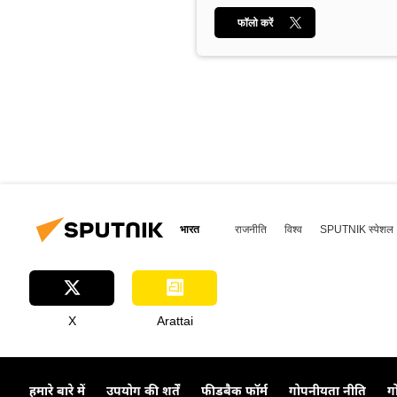
फॉलो करें
भारत
राजनीति
विश्व
SPUTNIK स्पेशल
X
Arattai
हमारे बारे में
उपयोग की शर्तें
फीडबैक फॉर्म
गोपनीयता नीति
ग