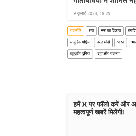
गतिविधियों में शामिल नह
9 जुलाई 2024, 18:29
राजनीति
रूस
रूस का विकास
व्लाद
सामूहिक पश्चिम
नरेन्द्र मोदी
भारत
भा
बहुध्रुवीय दुनिया
बहुपक्षीय राजनय
हमें X पर फॉलो करें और
महत्वपूर्ण खबरें मिलेंगी!