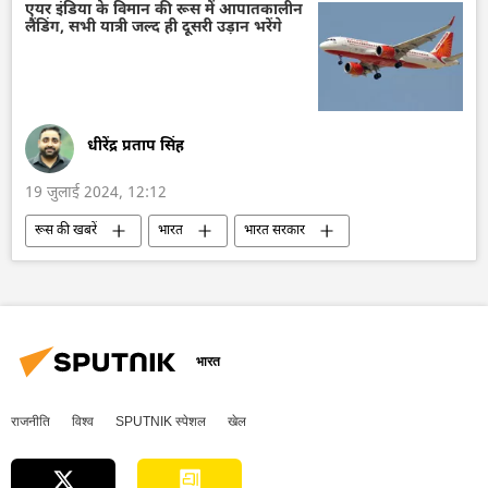
एयरो इंडिया 2023
बहुध्रुवीय दुनिया
एयर इंडिया के विमान की रूस में आपातकालीन
लैंडिंग, सभी यात्री जल्द ही दूसरी उड़ान भरेंगे
विज्ञान एवं प्रौद्योगिकी
धीरेंद्र प्रताप सिंह
19 जुलाई 2024, 12:12
रूस की खबरें
भारत
भारत सरकार
दिल्ली
हवाई अड्डा
मास्को
रूसी विदेश मंत्रालय
भारत का दूतावास
भारत
राजनीति
विश्व
SPUTNIK स्पेशल
खेल