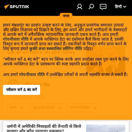
हिन्दी
भारत
हमारे वेबसाईट का प्रदर्शन उत्कृष्ट करने के लिए, अनुकूल प्रासंगिक समाचार उत्पादों
खबरें - 19.07.2024
और लक्षित विज्ञापन को दिखाने के लिए, हम अपने और हमारे भागीदारों के वेबसाइटों
से आपके बारे में अवैयक्तिक व्यावसायिक जानकारी एकत्र करते हैं। आप हमारी
गोपनीयता नीति
में आपके व्यक्तिगत डेटा का इस्तेमाल कैसे किया जाता है, इसकी
विस्तृत रूप में जानकारी प्राप्त कर सकते हैं। तकनीकों के विस्तृत वर्णन प्राप्त करने के
पीएम मोदी के रूस दौरे के बाद भविष्य में रूसी
लिए कृपया हमारे
कूकी तथा स्वचालित लॉगिंग नीति
पढ़िए।
भाषा की मांग भारत में और बढ़ेगी: विशेषज्ञ
“स्वीकार करें & बंद करें” बटन पर क्लिक करके आप उपरोक्त लक्ष्य पुरा करने के लिए
आपके व्यक्तिगत डेटा के प्रसंस्करण की स्पष्ट सहमति प्रदान करते हैं।
आप हमारे
गोपनीयता नीति
में उल्लेखित तरीकों से अपनी सहमति वापस ले सकते हैं।
धीरेंद्र प्रताप सिंह
स्वीकार करें & बंद करें
19 जुलाई 2024, 19:24
भारत
Sputnik स्पेशल
रूस का विकास
रूस
दिल्ली
मास्को
रूसी भाषा
संस्कृत भाषा
नरेन्द्र मोदी
व्लादिमीर पुतिन
जर्मनी में अमेरिकी मिसाइलों की तैनाती से किसे
फायदा और कौन उठाएगा नुकसान?