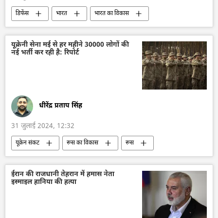
डिफेंस
भारत
भारत का विकास
भारत सरकार
T72-B3 टैंक
M113 बख्तरबंद कार्मिक वाहक
लड़ाकू वाहन
यूक्रेनी सेना मई से हर महीने 30000 लोगों की
नई भर्ती कर रही है: रिपोर्ट
मिसाइल विध्वंसक
रक्षा-पंक्ति
वायु रक्षा
रक्षा मंत्रालय (MoD)
राष्ट्रीय सुरक्षा
DRDO
भारतीय सेना
धीरेंद्र प्रताप सिंह
31 जुलाई 2024, 12:32
यूक्रेन संकट
रूस का विकास
रूस
मास्को
व्लादिमीर पुतिन
विशेष सैन्य अभियान
रूसी सेना
ईरान की राजधानी तेहरान में हमास नेता
इस्माइल हानिया की हत्या
यूक्रेन सशस्त्र बल
यूक्रेन का जवाबी हमला
यूक्रेन की सुरक्षा सेवा (SBU)
यूक्रेन
वोलोडिमिर ज़ेलेंस्की
कीव