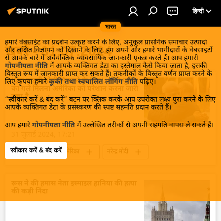
हिन्दी
भारत
हमारे वेबसाईट का प्रदर्शन उत्कृष्ट करने के लिए, अनुकूल प्रासंगिक समाचार उत्पादों
खबरें - 31.07.2024
और लक्षित विज्ञापन को दिखाने के लिए, हम अपने और हमारे भागीदारों के वेबसाइटों
से आपके बारे में अवैयक्तिक व्यावसायिक जानकारी एकत्र करते हैं। आप हमारी
गोपनीयता नीति
में आपके व्यक्तिगत डेटा का इस्तेमाल कैसे किया जाता है, इसकी
विस्तृत रूप में जानकारी प्राप्त कर सकते हैं। तकनीकों के विस्तृत वर्णन प्राप्त करने के
'एक कड़वी गोली निगलने के लिए': मोदी-पुतिन
लिए कृपया हमारे
कूकी तथा स्वचालित लॉगिंग नीति
पढ़िए।
का गले मिलना अमेरिका को परेशान करना जारी
रखा है
“स्वीकार करें & बंद करें” बटन पर क्लिक करके आप उपरोक्त लक्ष्य पुरा करने के लिए
आपके व्यक्तिगत डेटा के प्रसंस्करण की स्पष्ट सहमति प्रदान करते हैं।
आप हमारे
गोपनीयता नीति
में उल्लेखित तरीकों से अपनी सहमति वापस ले सकते हैं।
31 जुलाई 2024, 17:21
स्वीकार करें & बंद करें
राजनीति
अमेरिका
नरेन्द्र मोदी
व्लादिमीर पुतिन
भारत
भारत सरकार
रूस
द्विपक्षीय रिश्ते
द्विपक्षीय व्यापार
रूस ने की हमास नेता इस्माइल हानिया की हत्या
की कड़ी निंदा
रूसी विदेश मंत्रालय
विदेश मंत्रालय
भारत का विदेश मंत्रालय (MEA)
सामूहिक पश्चिम