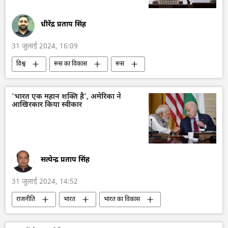
दिल्ली
वोलोडिमिर ज़ेलेंस्की
यूक्रेन
क्रेमलिन
धीरेंद्र प्रताप सिंह
31 जुलाई 2024, 16:09
विश्व
रूस का विकास
रूस
मास्को
रूसी विदेश मंत्रालय
ईरान
हत्या
मिसाइल विध्वंसक
इजराइल
'भारत एक महान शक्ति है', अमेरिका ने
आखिरकार किया स्वीकार
हमास
फिलिस्तीन
सीमा विवाद
गाज़ा पट्टी
सत्येन्द्र प्रताप सिंह
31 जुलाई 2024, 14:52
राजनीति
भारत
भारत का विकास
भारत सरकार
नरेन्द्र मोदी
विदेश मंत्रालय