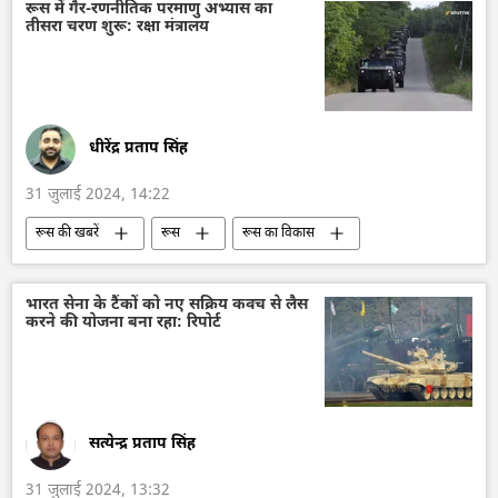
भारत का विदेश मंत्रालय (MEA)
अमेरिका
रूस में गैर-रणनीतिक परमाणु अभ्यास का
तीसरा चरण शुरू: रक्षा मंत्रालय
सामूहिक पश्चिम
यूक्रेन
आर्थिक वृद्धि दर
राजनीतिक और आर्थिक स्वतंत्रता
द्विपक्षीय रिश्ते
द्विपक्षीय व्यापार
धीरेंद्र प्रताप सिंह
31 जुलाई 2024, 14:22
रूस की खबरें
रूस
रूस का विकास
मास्को
व्लादिमीर पुतिन
परमाणु हथियार
सामूहिक विनाश के हथियार
हथियारों की आपूर्ति
भारत सेना के टैंकों को नए सक्रिय कवच से लैस
करने की योजना बना रहा: रिपोर्ट
सामूहिक विनाश का हथियार
रूसी सेना
रूसी नौसेना
सैन्य तकनीकी सहयोग
सैन्य अभ्यास
सत्येन्द्र प्रताप सिंह
31 जुलाई 2024, 13:32