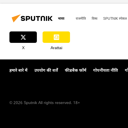
इसरो
विशेषज्ञ
रॉकेट प्रक्
भारत
राजनीति
विश्व
SPUTNIK स्पेशल
X
Arattai
हमारे बारे में
उपयोग की शर्तें
फीडबैक फॉर्म
गोपनीयता नीति
ग
© 2026 Sputnik All rights reserved. 18+