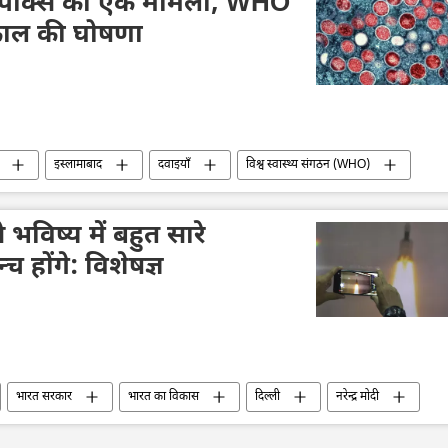
ंकीपॉक्स का एक मामला, WHO
काल की घोषणा
इस्लामाबाद
दवाइयाँ
विश्व स्वास्थ्य संगठन (WHO)
ावर
स्वास्थ्य
वायरल
विष्य में बहुत सारे
च होंगे: विशेषज्ञ
भारत सरकार
भारत का विकास
दिल्ली
नरेन्द्र मोदी
िकी
अंतरिक्ष
अंतरिक्ष उद्योग
अंतरिक्ष अनुसंधान