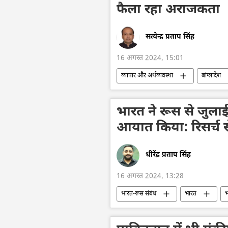
फैला रहा अराजकता
सत्येन्द्र प्रताप सिंह
16 अगस्त 2024, 15:01
व्यापार और अर्थव्यवस्था
बांग्लादेश
वेनेजुएला के राष्ट्रपति निकोलस मादुरो
अपराध मालिक
जातीय हिंसा
भारत ने रूस से जुला
आयात किया: रिसर्च स
धीरेंद्र प्रताप सिंह
16 अगस्त 2024, 13:28
भारत-रूस संबंध
भारत
भ
रूसी तेल पर मूल्य सीमा
तेल उत्पादन
रूस
मास्को
चीन