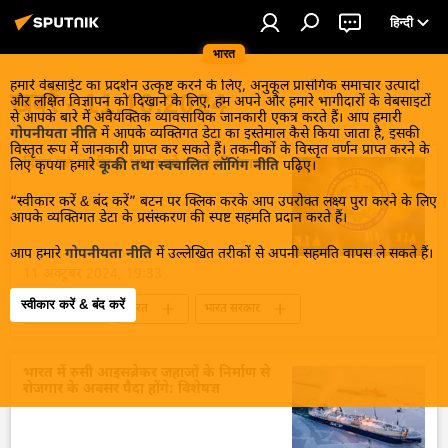
हिन्दी
भारत
हमारे वेबसाईट का प्रदर्शन उत्कृष्ट करने के लिए, अनुकूल प्रासंगिक समाचार उत्पादों
खबरें - 11.10.2024
और लक्षित विज्ञापन को दिखाने के लिए, हम अपने और हमारे भागीदारों के वेबसाइटों
से आपके बारे में अवैयक्तिक व्यावसायिक जानकारी एकत्र करते हैं। आप हमारी
गोपनीयता नीति
में आपके व्यक्तिगत डेटा का इस्तेमाल कैसे किया जाता है, इसकी
विस्तृत रूप में जानकारी प्राप्त कर सकते हैं। तकनीकों के विस्तृत वर्णन प्राप्त करने के
हिज़्ब-उत-तहरीर से भारत को खतरे की व्याख्या
लिए कृपया हमारे
कूकी तथा स्वचालित लॉगिंग नीति
पढ़िए।
“स्वीकार करें & बंद करें” बटन पर क्लिक करके आप उपरोक्त लक्ष्य पुरा करने के लिए
आपके व्यक्तिगत डेटा के प्रसंस्करण की स्पष्ट सहमति प्रदान करते हैं।
आप हमारे
गोपनीयता नीति
में उल्लेखित तरीकों से अपनी सहमति वापस ले सकते हैं।
11 अक्टूबर 2024, 19:33
स्वीकार करें & बंद करें
राजनीति
भारत
भारत सरकार
भारत का विभाजन
पाकिस्तान
पाकिस्तानी नागरिक
आतंकी हमले
भारत में रुसी आइसब्रेकर जहाजों के निर्माण से
रोजगार के अवसर पैदा होंगे: विशेषज्ञ
आतंकवाद विरोधी दस्ता
आतंकवाद का मुकाबला (एनआईए)
आतंकी संगठन