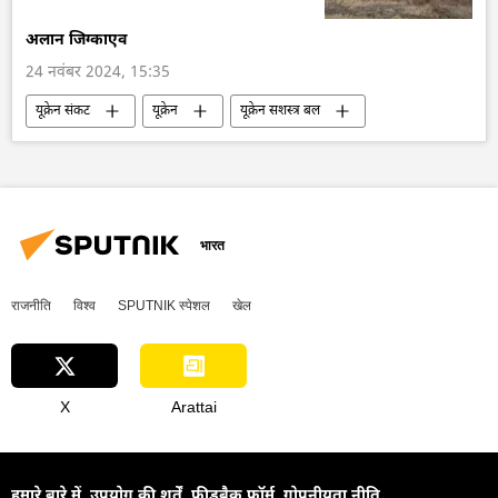
मिसाइल विध्वंसक
बैलिस्टिक मिसाइल प्रणाली
अलान जिग्काएव
24 नवंबर 2024, 15:35
यूक्रेन संकट
यूक्रेन
यूक्रेन सशस्त्र बल
रूस
रूसी सेना
रक्षा मंत्रालय (MoD)
टी-90
रूसी टैंक
विशेष सैन्य अभियान
रूसी सैन्य तकनीक
सैन्य तकनीक
सैन्य प्रौद्योगिकी
भारत
राजनीति
विश्व
SPUTNIK स्पेशल
खेल
X
Arattai
हमारे बारे में
उपयोग की शर्तें
फीडबैक फॉर्म
गोपनीयता नीति