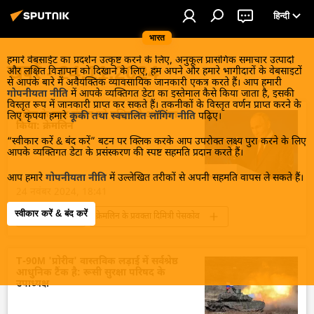
हिन्दी
भारत
हमारे वेबसाईट का प्रदर्शन उत्कृष्ट करने के लिए, अनुकूल प्रासंगिक समाचार उत्पादों
खबरें - 24.11.2024
और लक्षित विज्ञापन को दिखाने के लिए, हम अपने और हमारे भागीदारों के वेबसाइटों
से आपके बारे में अवैयक्तिक व्यावसायिक जानकारी एकत्र करते हैं। आप हमारी
गोपनीयता नीति
में आपके व्यक्तिगत डेटा का इस्तेमाल कैसे किया जाता है, इसकी
विस्तृत रूप में जानकारी प्राप्त कर सकते हैं। तकनीकों के विस्तृत वर्णन प्राप्त करने के
पुतिन के स्पष्ट संकेत को पश्चिम ने अनदेखा
लिए कृपया हमारे
कूकी तथा स्वचालित लॉगिंग नीति
पढ़िए।
किया: क्रेमलिन
“स्वीकार करें & बंद करें” बटन पर क्लिक करके आप उपरोक्त लक्ष्य पुरा करने के लिए
आपके व्यक्तिगत डेटा के प्रसंस्करण की स्पष्ट सहमति प्रदान करते हैं।
आप हमारे
गोपनीयता नीति
में उल्लेखित तरीकों से अपनी सहमति वापस ले सकते हैं।
24 नवंबर 2024, 18:41
स्वीकार करें & बंद करें
यूक्रेन संकट
क्रेमलिन के प्रवक्ता दिमित्री पेसकोव
क्रेमलिन
सेंट पीटर्सबर्ग
सेंट पीटर्सबर्ग अंतर्राष्ट्रीय आर्थिक मंच (SPIEF)
T-90M 'प्रोरीव' वास्तविक लड़ाई में सर्वश्रेष्ठ
आधुनिक टैंक है: रूसी सुरक्षा परिषद के
व्लादिमीर पुतिन
रूस
रूस का विकास
उपाध्यक्ष
सामूहिक पश्चिम
बैलिस्टिक मिसाइल