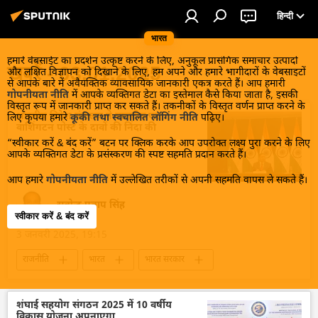
हिन्दी
भारत
हमारे वेबसाईट का प्रदर्शन उत्कृष्ट करने के लिए, अनुकूल प्रासंगिक समाचार उत्पादों
खबरें - 03.01.2025
और लक्षित विज्ञापन को दिखाने के लिए, हम अपने और हमारे भागीदारों के वेबसाइटों
से आपके बारे में अवैयक्तिक व्यावसायिक जानकारी एकत्र करते हैं। आप हमारी
गोपनीयता नीति
में आपके व्यक्तिगत डेटा का इस्तेमाल कैसे किया जाता है, इसकी
विस्तृत रूप में जानकारी प्राप्त कर सकते हैं। तकनीकों के विस्तृत वर्णन प्राप्त करने के
भारतीय विदेश मंत्रालय ने मालदीव पर
लिए कृपया हमारे
कूकी तथा स्वचालित लॉगिंग नीति
पढ़िए।
वाशिंगटन पोस्ट के दावों की निंदा की
“स्वीकार करें & बंद करें” बटन पर क्लिक करके आप उपरोक्त लक्ष्य पुरा करने के लिए
आपके व्यक्तिगत डेटा के प्रसंस्करण की स्पष्ट सहमति प्रदान करते हैं।
आप हमारे
गोपनीयता नीति
में उल्लेखित तरीकों से अपनी सहमति वापस ले सकते हैं।
सत्येन्द्र प्रताप सिंह
स्वीकार करें & बंद करें
3 जनवरी 2025, 19:15
राजनीति
भारत
भारत सरकार
भारत का विकास
विदेश मंत्रालय
भारत का विदेश मंत्रालय (MEA)
मालदीव
शंघाई सहयोग संगठन 2025 में 10 वर्षीय
विकास योजना अपनाएगा