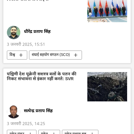
मालदीव के राष्ट्रपति मोहम्मद मुइज्जू
वाशिंगटन
अमेरिका
द्विपक्षीय रिश्ते
द्विपक्षीय व्यापार
धीरेंद्र प्रताप सिंह
3 जनवरी 2025, 15:51
विश्व
शंघाई सहयोग संगठन (SCO)
रूस का विकास
रूस
मास्को
द्वितीय विश्व युद्ध
पश्चिमी देश यूक्रेनी सशस्त्र बलों के पतन की
निकट संभावना से इंकार नहीं करते: SVR
सत्येन्द्र प्रताप सिंह
3 जनवरी 2025, 14:25