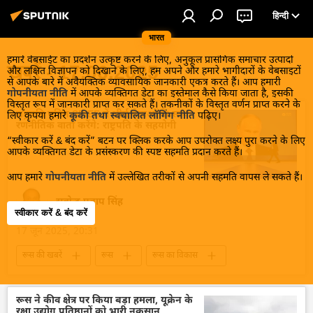
हिन्दी
भारत
हमारे वेबसाईट का प्रदर्शन उत्कृष्ट करने के लिए, अनुकूल प्रासंगिक समाचार उत्पादों
खबरें - 17.06.2025
और लक्षित विज्ञापन को दिखाने के लिए, हम अपने और हमारे भागीदारों के वेबसाइटों
से आपके बारे में अवैयक्तिक व्यावसायिक जानकारी एकत्र करते हैं। आप हमारी
गोपनीयता नीति
में आपके व्यक्तिगत डेटा का इस्तेमाल कैसे किया जाता है, इसकी
विस्तृत रूप में जानकारी प्राप्त कर सकते हैं। तकनीकों के विस्तृत वर्णन प्राप्त करने के
राष्ट्रपति पुतिन SPIEF में शीर्ष नेताओं के साथ
लिए कृपया हमारे
कूकी तथा स्वचालित लॉगिंग नीति
पढ़िए।
रणनीतिक वार्ता करेंगे: राष्ट्रपति के सहयोगी
“स्वीकार करें & बंद करें” बटन पर क्लिक करके आप उपरोक्त लक्ष्य पुरा करने के लिए
आपके व्यक्तिगत डेटा के प्रसंस्करण की स्पष्ट सहमति प्रदान करते हैं।
आप हमारे
गोपनीयता नीति
में उल्लेखित तरीकों से अपनी सहमति वापस ले सकते हैं।
सत्येन्द्र प्रताप सिंह
स्वीकार करें & बंद करें
17 जून 2025, 20:31
रूस की खबरें
रूस
रूस का विकास
सेंट पीटर्सबर्ग
सेंट पीटर्सबर्ग अंतर्राष्ट्रीय आर्थिक मंच (SPIEF)
रूस ने कीव क्षेत्र पर किया बड़ा हमला, यूक्रेन के
रक्षा उद्योग प्रतिष्ठानों को भारी नुकसान