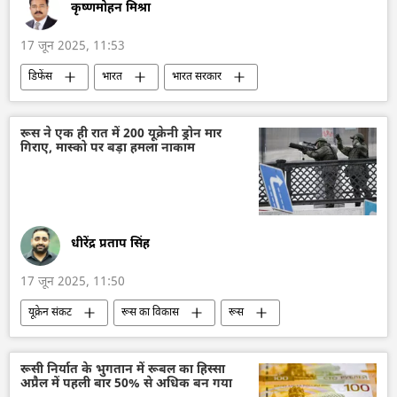
कृष्णमोहन मिश्रा
17 जून 2025, 11:53
डिफेंस
भारत
भारत सरकार
रक्षा मंत्रालय (MoD)
भारतीय वायुसेना
हिंदुस्तान एयरोनॉटिक्स लिमिटेड (HAL)
तेजस जेट
रूस ने एक ही रात में 200 यूक्रेनी ड्रोन मार
गिराए, मास्को पर बड़ा हमला नाकाम
अमेरिका
धीरेंद्र प्रताप सिंह
17 जून 2025, 11:50
यूक्रेन संकट
रूस का विकास
रूस
मास्को
यूक्रेन की सुरक्षा सेवा (SBU)
यूक्रेन
यूक्रेन सशस्त्र बल
यूक्रेन का जवाबी हमला
रूसी निर्यात के भुगतान में रूबल का हिस्सा
अप्रैल में पहली बार 50% से अधिक बन गया
ड्रोन
ड्रोन हमला
विशेष सैन्य अभियान