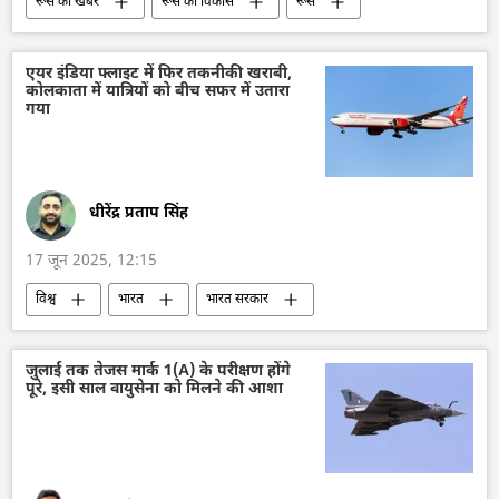
रूस की खबरें
रूस का विकास
रूस
मास्को
सेंट पीटर्सबर्ग अंतर्राष्ट्रीय आर्थिक मंच (SPIEF)
श्रीलंका
बहुध्रुवीय दुनिया
एयर इंडिया फ्लाइट में फिर तकनीकी खराबी,
कोलकाता में यात्रियों को बीच सफर में उतारा
बहुध्रुवीयता पर विश्व ऑनलाइन सम्मेलन
जी20
गया
चीन
अमेरिका
धीरेंद्र प्रताप सिंह
17 जून 2025, 12:15
विश्व
भारत
भारत सरकार
भारत का विकास
विमान दुर्घटना
तकनीकी विकास
अमेरिका
कोलकाता
जुलाई तक तेजस मार्क 1(A) के परीक्षण होंगे
पूरे, इसी साल वायुसेना को मिलने की आशा