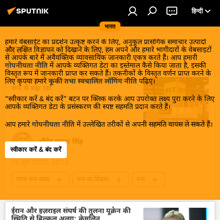
हिन्दी
भारत
हमारे वेबसाईट का प्रदर्शन उत्कृष्ट करने के लिए, अनुकूल प्रासंगिक समाचार उत्पादों
खबरें - 26.06.2025
और लक्षित विज्ञापन को दिखाने के लिए, हम अपने और हमारे भागीदारों के वेबसाइटों
से आपके बारे में अवैयक्तिक व्यावसायिक जानकारी एकत्र करते हैं। आप हमारी
गोपनीयता नीति
में आपके व्यक्तिगत डेटा का इस्तेमाल कैसे किया जाता है, इसकी
विस्तृत रूप में जानकारी प्राप्त कर सकते हैं। तकनीकों के विस्तृत वर्णन प्राप्त करने के
रूस भारत में मीडिया की मौजूदगी को सक्रिय
लिए कृपया हमारे
कूकी तथा स्वचालित लॉगिंग नीति
पढ़िए।
रूप से बढ़ा रहा
“स्वीकार करें & बंद करें” बटन पर क्लिक करके आप उपरोक्त लक्ष्य पुरा करने के लिए
आपके व्यक्तिगत डेटा के प्रसंस्करण की स्पष्ट सहमति प्रदान करते हैं।
आप हमारे
गोपनीयता नीति
में उल्लेखित तरीकों से अपनी सहमति वापस ले सकते हैं।
धीरेंद्र प्रताप सिंह
स्वीकार करें & बंद करें
26 जून 2025, 20:16
भारत-रूस संबंध
रूस का विकास
रूस
मास्को
भारत
भारत सरकार
भारत का विकास
दिल्ली
द्विपक्षीय रिश्ते
ईरान और इज़राइल संघर्ष की तुलना यूक्रेन की
स्थिति से बिल्कुल अलग: क्रेमलिन