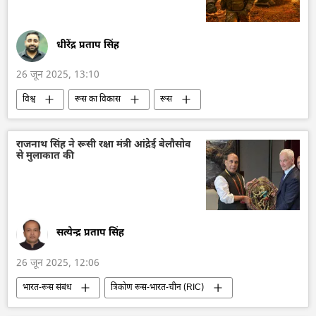
धीरेंद्र प्रताप सिंह
26 जून 2025, 13:10
विश्व
रूस का विकास
रूस
मास्को
यूक्रेन की सुरक्षा सेवा (SBU)
यूक्रेन
यूक्रेन सशस्त्र बल
यूक्रेन का जवाबी हमला
राजनाथ सिंह ने रूसी रक्षा मंत्री आंद्रेई बेलौसोव
से मुलाकात की
चीन
रक्षा मंत्रालय (MoD)
राजनाथ सिंह
शंघाई सहयोग संगठन (SCO)
सत्येन्द्र प्रताप सिंह
26 जून 2025, 12:06
भारत-रूस संबंध
त्रिकोण रूस-भारत-चीन (RIC)
रूस
रक्षा मंत्रालय (MoD)