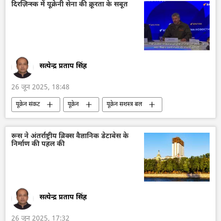
यूक्रेन सशस्त्र बल
दिरज़िन्स्क में यूक्रेनी सेना की क्रूरता के सबूत
सत्येन्द्र प्रताप सिंह
26 जून 2025, 18:48
यूक्रेन संकट
यूक्रेन
यूक्रेन सशस्त्र बल
यूक्रेन की सुरक्षा सेवा (SBU)
रूस
रूसी जांच समिति
रूसी लोगों के खिलाफ भेदभाव
रूस ने अंतर्राष्ट्रीय ब्रिक्स वैज्ञानिक डेटाबेस के
निर्माण की पहल की
रूसी भाषा
अपराध
घृणा अपराध
अपराध मालिक
नाज़ी जर्मनी
जर्मनी
सत्येन्द्र प्रताप सिंह
26 जून 2025, 17:32