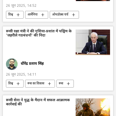
26 जून 2025, 14:52
राजनाथ सिंह
गुजरात
विश्व
आर्मेनिया
ओथडोक्स चर्च
सैन्य तख्तापलट
तख्तापलट के प्रयास
आतंकवाद विरोधी कानून
अपराध मालिक
रूसी रक्षा मंत्री ने की एशिया-प्रशांत में पश्चिम के
'जहरीले गठबंधनों' की निंदा
अपराध
धीरेंद्र प्रताप सिंह
26 जून 2025, 14:11
विश्व
रूस का विकास
रूस
मास्को
रक्षा मंत्रालय (MoD)
अंतर्राष्ट्रीय परमाणु ऊर्जा अभिकरण (IAEA)
चीन
रूसी सेना ने युद्ध के मैदान में सफल आक्रामक
कार्रवाई की
Aukus
परमाणु पनडुब्बी
परमाणु ऊर्जा