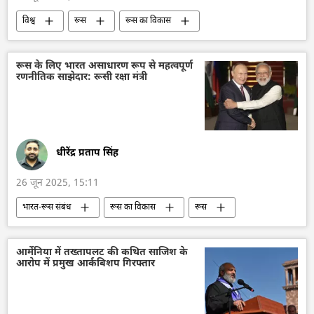
विश्व
रूस
रूस का विकास
ब्रिक्स
ब्रिक्स का विस्तारण
डेटा विज्ञान
डेटा सुरक्षा
अधिक जनसंख्या
रूस के लिए भारत असाधारण रूप से महत्वपूर्ण
रणनीतिक साझेदार: रूसी रक्षा मंत्री
जनसंख्या में गिरावट
​चिकित्सा
ब्राज़ील
धीरेंद्र प्रताप सिंह
26 जून 2025, 15:11
भारत-रूस संबंध
रूस का विकास
रूस
मास्को
भारत
भारत सरकार
भारत का विकास
दिल्ली
चीन
आर्मेनिया में तख्तापलट की कथित साजिश के
आरोप में प्रमुख आर्कबिशप गिरफ्तार
त्रिकोण रूस-भारत-चीन (RIC)
शंघाई सहयोग संगठन (SCO)
द्विपक्षीय रिश्ते
रक्षा मंत्रालय (MoD)
भारत के रक्षा मंत्री